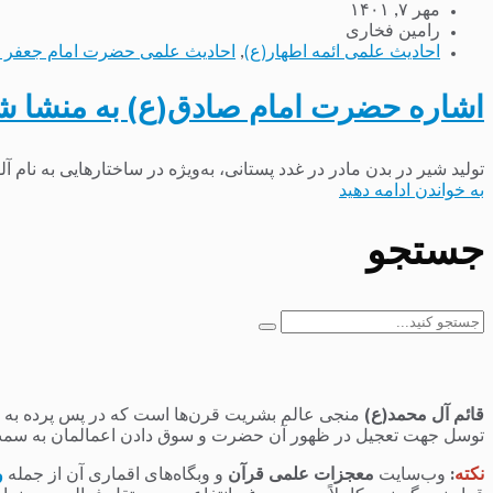
مهر ۷, ۱۴۰۱
رامین فخاری
احادیث علمی ائمه اطهار(ع)
,
احادیث علمی حضرت امام جعفر 
اشاره حضرت امام صادق(ع) به منشا شی
تولید شیر در بدن مادر در غدد پستانی، به‌ویژه در ساختارهایی به نام 
به خواندن ادامه دهید
جستجو
جستجو
برای:
قائم آل محمد(ع)
منجی عالم بشریت قرن‌ها است که در پس پرده به سر 
توسل جهت تعجیل در ظهور آن حضرت و سوق دادن اعمالمان به سمت
نکته
:
وب‌سایت
معجزات علمی قرآن
و وبگاه‌های اقماری آن از جمله
و