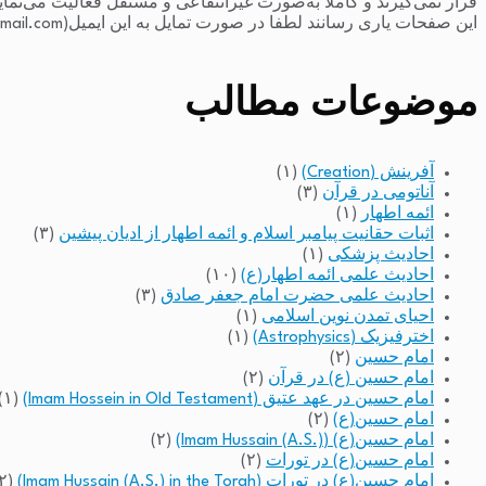
قرار نمی‌گیرند و کاملاً به‌صورت غیرانتفاعی و مستقل فعالیت می‌نما
این صفحات یاری رسانند لطفا در صورت تمایل به این ایمیل(raminfakhari@gmail.com) پیام بدهند.
موضوعات مطالب
آفرینش (Creation)
(۱)
آناتومی در قرآن
(۳)
ائمه اطهار
(۱)
اثبات حقانیت پیامبر اسلام و ائمه اطهار از ادیان پیشین
(۳)
احادیث پزشکی
(۱)
احادیث علمی ائمه اطهار(ع)
(۱۰)
احادیث علمی حضرت امام جعفر صادق
(۳)
احیای تمدن نوین اسلامی
(۱)
اخترفیزیک (Astrophysics)
(۱)
امام حسین
(۲)
امام حسین (ع) در قرآن
(۲)
امام حسین در عهد عتیق (Imam Hossein in Old Testament)
(۱)
امام حسین(ع)
(۲)
امام حسین(ع) (Imam Hussain (A.S.))
(۲)
امام حسین(ع) در تورات
(۲)
امام حسین(ع) در تورات (Imam Hussain (A.S.) in the Torah)
(۲)