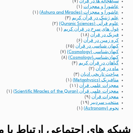
سیاهچاله ها در قرآن
(۷)
عاشورا و معجزات
(۱)
عاشورا و معجزات (Ashura and Miracles)
(۱)
علم ژنتیک در قرآن کریم
(۳)
علوم قرآنی (Quranic Sciences)
(۲)
غول های سرخ در قرآن کریم
(۱)
فیزیک در قرآن
(۱۸)
کره زمین در قرآن
(۶)
کیهان شناسی در قرآن
(۶۵)
کیهان‌شناسی (Cosmology)
(۷)
کیهان‌شناسی(Cosmology)
(۸)
گیاهان در قرآن کریم
(۴)
ماه در قرآن
(۲)
مباحث تاریخی ادیان
(۳)
متافیزیک (Metaphysics)
(۱)
معجزات علمی قرآن
(۱۱)
معجزات علمی قرآن (Scientific Miracles of the Quran)
(۱)
معجزات قرآن
(۹)
منتخب سردبیر
(۱۹)
نجوم (Astronomy)
(۱)
شبکه های اجتماعی ارتباط با مد