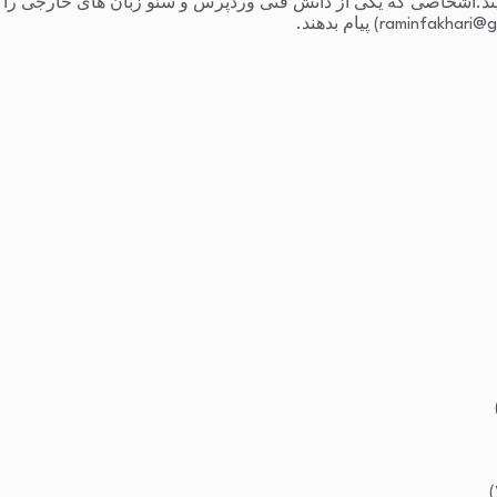
یند.اشخاصی که یکی از دانش فنی وردپرس و سئو زبان های خارجی را دارند