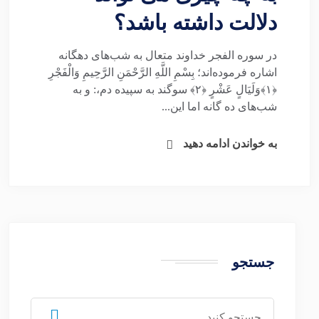
دلالت داشته باشد؟
در سوره الفجر خداوند متعال به شب‌های دهگانه
اشاره فرموده‌اند؛ بِسْمِ اللَّهِ الرَّحْمَنِ الرَّحِیمِ وَالْفَجْرِ
﴿۱﴾وَلَیَالٍ عَشْرٍ ﴿۲﴾ سوگند به سپیده دم،: و به
شب‌های ده گانه اما این...
به خواندن ادامه دهید
جستجو
جستجو