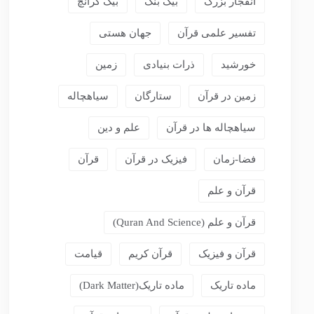
انفجار بزرگ
بیگ بنگ
بیگ کرانچ
تفسیر علمی قرآن
جهان هستی
خورشید
ذرات بنیادی
زمین
زمین در قرآن
ستارگان
سیاهچاله
سیاهچاله ها در قرآن
علم و دین
فضا-زمان
فیزیک در قرآن
قرآن
قرآن و علم
قرآن و علم (Quran And Science)
قرآن و فیزیک
قرآن کریم
قیامت
ماده تاریک
ماده تاریک(dark Matter)