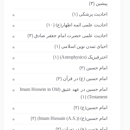
پیشین
(۳)
احادیث پزشکی
(۱)
احادیث علمی ائمه اطهار(ع)
(۱۰)
احادیث علمی حضرت امام جعفر صادق
(۳)
احیای تمدن نوین اسلامی
(۱)
اخترفیزیک (Astrophysics)
(۱)
امام حسین
(۲)
امام حسین (ع) در قرآن
(۲)
امام حسین در عهد عتیق (Imam Hossein in Old
Testament)
(۱)
امام حسین(ع)
(۲)
امام حسین(ع) (Imam Hussain (A.S.))
(۲)
امام حسین(ع) در تورات
(۲)