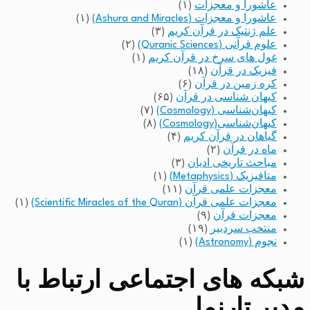
عاشورا و معجزات
(۱)
عاشورا و معجزات (Ashura and Miracles)
(۱)
علم ژنتیک در قرآن کریم
(۳)
علوم قرآنی (Quranic Sciences)
(۲)
غول های سرخ در قرآن کریم
(۱)
فیزیک در قرآن
(۱۸)
کره زمین در قرآن
(۶)
کیهان شناسی در قرآن
(۶۵)
کیهان‌شناسی (Cosmology)
(۷)
کیهان‌شناسی(Cosmology)
(۸)
گیاهان در قرآن کریم
(۴)
ماه در قرآن
(۲)
مباحث تاریخی ادیان
(۳)
متافیزیک (Metaphysics)
(۱)
معجزات علمی قرآن
(۱۱)
معجزات علمی قرآن (Scientific Miracles of the Quran)
(۱)
معجزات قرآن
(۹)
منتخب سردبیر
(۱۹)
نجوم (Astronomy)
(۱)
شبکه های اجتماعی ارتباط با
مدیر تارنما