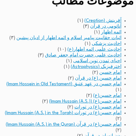
موضوعات مطالب
آفرینش (Creation)
(۱)
آناتومی در قرآن
(۳)
ائمه اطهار
(۱)
اثبات حقانیت پیامبر اسلام و ائمه اطهار از ادیان پیشین
(۳)
احادیث پزشکی
(۱)
احادیث علمی ائمه اطهار(ع)
(۱۰)
احادیث علمی حضرت امام جعفر صادق
(۳)
احیای تمدن نوین اسلامی
(۱)
اخترفیزیک (Astrophysics)
(۱)
امام حسین
(۲)
امام حسین (ع) در قرآن
(۲)
امام حسین در عهد عتیق (Imam Hossein in Old Testament)
(۱)
امام حسین(ع)
(۲)
امام حسین(ع) (Imam Hussain (A.S.))
(۲)
امام حسین(ع) در تورات
(۲)
امام حسین(ع) در تورات (Imam Hussain (A.S.) in the Torah)
(۲)
امام حسین(ع) در قرآن (Imam Hussain (A.S.) in the Quran)
(۲)