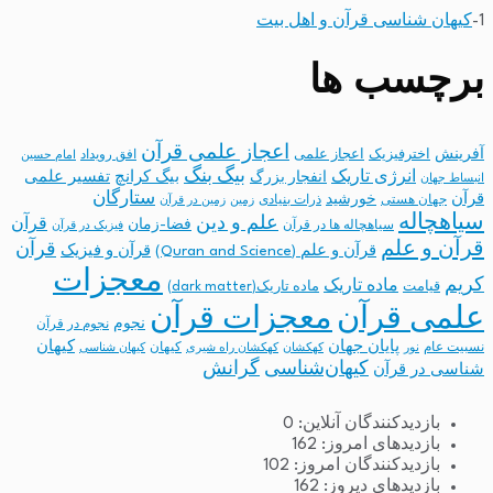
1-
کیهان شناسی قرآن و اهل بیت
برچسب ها
اعجاز علمی قرآن
آفرینش
اخترفیزیک
اعجاز علمی
افق رویداد
امام حسین
بیگ بنگ
انرژی تاریک
انفجار بزرگ
بیگ کرانچ
تفسیر علمی
انبساط جهان
ستارگان
قرآن
خورشید
جهان هستی
ذرات بنیادی
زمین
زمین در قرآن
سیاهچاله
علم و دین
قرآن
فضا-زمان
سیاهچاله ها در قرآن
فیزیک در قرآن
قرآن و علم
قرآن
قرآن و علم (Quran and Science)
قرآن و فیزیک
معجزات
کریم
ماده تاریک
قیامت
ماده تاریک(dark matter)
معجزات قرآن
علمی قرآن
نجوم
نجوم در قرآن
پایان جهان
کیهان
نسبیت عام
کیهان
نور
کهکشان
کهکشان راه شیری
کیهان شناسی
کیهان‌شناسی
گرانش
شناسی در قرآن
بازدیدکنندگان آنلاین:
0
بازدیدهای امروز:
162
بازدیدکنندگان امروز:
102
بازدیدهای دیروز:
162