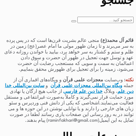
جستجو
جستجو
برای:
قائم آل محمد(ع)
منجی عالم بشریت قرن‌ها است که در پس پرده
به سر می‌برند و تا زمان ظهور مولی ما امام عصر(عج) زمین در
ظلم و ستم و کشتار به سر خواهد برد، بیایید با خواندن روزانه دعای
عهد و توسل جهت تعجیل در ظهور آن حضرت و سوق دادن
اعمالمان به سمت و سویی که مستعجب رضایت آن حضرت
می‌شود، زمینه را برای تعجیل برای ظهورش محقق بنماییم.
نکته
:
وب‌سایت
معجزات علمی قرآن
و وبگاه‌های اقماری آن از
جمله
وبگاه بین‌المللی معجزات علمی قرآن
و
سایت بین‌المللی خدا
دین علم
، وبلاگ
خدا دین علم فارسی
از جانب هیچ ارگان یا نهادی
مورد حمایت قرار نمی‌گیرند و کاملاً به‌صورت غیرانتفاعی و مستقل
فعالیت می‌نمایند.اشخاصی که یکی از دانش فنی وردپرس و سئو
زبان های خارجی را دارند و یا توانایی نوشتن در این حوزه ها و می
توانند در به روز رسانی این صفحات یاری رسانند لطفا در صورت
تمایل به این ایمیل(raminfakhari@gmail.com) پیام بدهند.