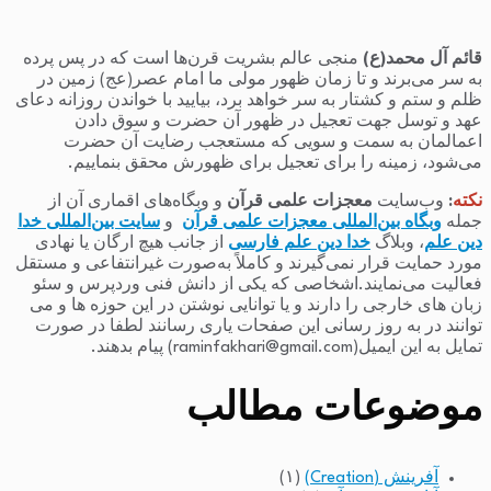
برای:
قائم آل محمد(ع)
منجی عالم بشریت قرن‌ها است که در پس پرده
به سر می‌برند و تا زمان ظهور مولی ما امام عصر(عج) زمین در
ظلم و ستم و کشتار به سر خواهد برد، بیایید با خواندن روزانه دعای
عهد و توسل جهت تعجیل در ظهور آن حضرت و سوق دادن
اعمالمان به سمت و سویی که مستعجب رضایت آن حضرت
می‌شود، زمینه را برای تعجیل برای ظهورش محقق بنماییم.
نکته
:
وب‌سایت
معجزات علمی قرآن
و وبگاه‌های اقماری آن از
جمله
وبگاه بین‌المللی معجزات علمی قرآن
و
سایت بین‌المللی خدا
دین علم
، وبلاگ
خدا دین علم فارسی
از جانب هیچ ارگان یا نهادی
مورد حمایت قرار نمی‌گیرند و کاملاً به‌صورت غیرانتفاعی و مستقل
فعالیت می‌نمایند.اشخاصی که یکی از دانش فنی وردپرس و سئو
زبان های خارجی را دارند و یا توانایی نوشتن در این حوزه ها و می
توانند در به روز رسانی این صفحات یاری رسانند لطفا در صورت
تمایل به این ایمیل(raminfakhari@gmail.com) پیام بدهند.
موضوعات مطالب
آفرینش (Creation)
(۱)