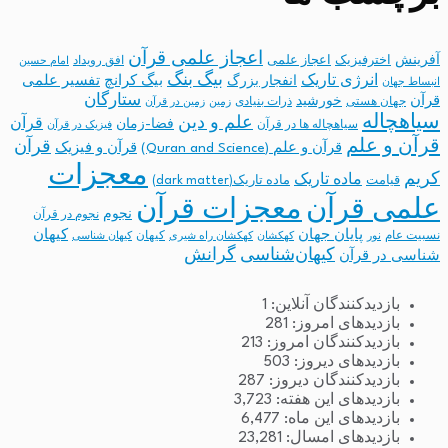
اعجاز علمی قرآن
آفرینش
اخترفیزیک
اعجاز علمی
افق رویداد
امام حسین
بیگ بنگ
انرژی تاریک
انفجار بزرگ
بیگ کرانچ
تفسیر علمی
انبساط جهان
ستارگان
قرآن
خورشید
جهان هستی
ذرات بنیادی
زمین
زمین در قرآن
سیاهچاله
علم و دین
قرآن
فضا-زمان
سیاهچاله ها در قرآن
فیزیک در قرآن
قرآن و علم
قرآن
قرآن و علم (Quran and Science)
قرآن و فیزیک
معجزات
کریم
ماده تاریک
قیامت
ماده تاریک(dark matter)
معجزات قرآن
علمی قرآن
نجوم
نجوم در قرآن
پایان جهان
کیهان
نسبیت عام
کیهان
نور
کهکشان
کهکشان راه شیری
کیهان شناسی
کیهان‌شناسی
گرانش
شناسی در قرآن
بازدیدکنندگان آنلاین:
1
بازدیدهای امروز:
281
بازدیدکنندگان امروز:
213
بازدیدهای دیروز:
503
بازدیدکنندگان دیروز:
287
بازدیدهای این هفته:
3,723
بازدیدهای این ماه:
6,477
بازدیدهای امسال:
23,281