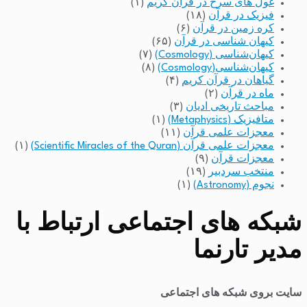
غول های سرخ در قرآن کریم
(۱)
فیزیک در قرآن
(۱۸)
کره زمین در قرآن
(۶)
کیهان شناسی در قرآن
(۶۵)
کیهان‌شناسی (Cosmology)
(۷)
کیهان‌شناسی(Cosmology)
(۸)
گیاهان در قرآن کریم
(۴)
ماه در قرآن
(۲)
مباحث تاریخی ادیان
(۳)
متافیزیک (Metaphysics)
(۱)
معجزات علمی قرآن
(۱۱)
معجزات علمی قرآن (Scientific Miracles of the Quran)
(۱)
معجزات قرآن
(۹)
منتخب سردبیر
(۱۹)
نجوم (Astronomy)
(۱)
شبکه های اجتماعی ارتباط با
مدیر تارنما
سایت بروی شبکه های اجتماعی