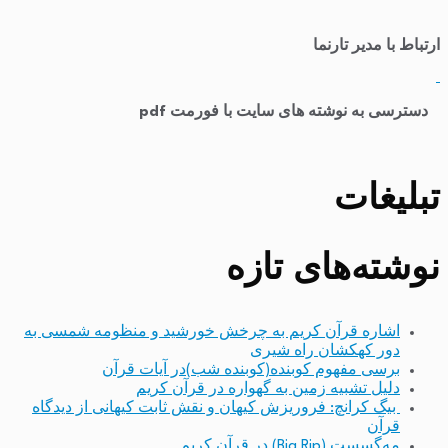
ارتباط با مدیر تارنما
​
دسترسی به نوشته های سایت با فورمت pdf
تبلیغات
نوشته‌های تازه
اشاره قرآن کریم به چرخش خورشید و منظومه شمسی به
دور کهکشان راه شیری
برسی مفهوم کوبنده(کوبنده شب)در آیات قرآن
دلیل تشبیه زمین به گهواره در قرآن کریم
بیگ کرانچ: فروریزش کیهان و نقش ثابت کیهانی از دیدگاه
قرآن
مِه‌گسست (Big Rip) در قرآن کریم