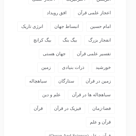
اعجاز علمی قرآن
افق رویداد
امام حسین
انبساط جهان
انرژی تاریک
انفجار بزرگ
بیگ بنگ
بیگ کرانچ
تفسیر علمی قرآن
جهان هستی
خورشید
ذرات بنیادی
زمین
زمین در قرآن
ستارگان
سیاهچاله
سیاهچاله ها در قرآن
علم و دین
فضا-زمان
فیزیک در قرآن
قرآن
قرآن و علم
قرآن و علم (Quran And Science)