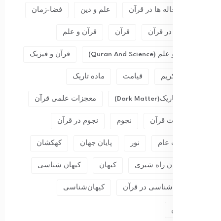
سیاهچاله ها در قرآن
علم و دین
فضا-زمان
فیزیک در قرآن
قرآن
قرآن و علم
قرآن و علم (Quran And Science)
قرآن و فیزیک
قرآن کریم
قیامت
ماده تاریک
ماده تاریک(dark Matter)
معجزات علمی قرآن
معجزات قرآن
نجوم
نجوم در قرآن
نسبیت عام
نور
پایان جهان
کهکشان
کهکشان راه شیری
کیهان
کیهان شناسی
کیهان شناسی در قرآن
کیهان‌شناسی
گرانش