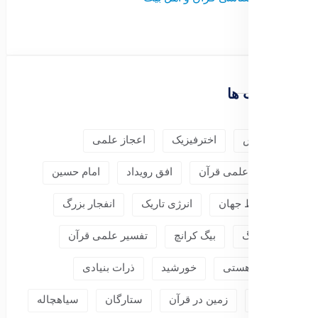
برچسب ها
آفرینش
اخترفیزیک
اعجاز علمی
اعجاز علمی قرآن
افق رویداد
امام حسین
انبساط جهان
انرژی تاریک
انفجار بزرگ
بیگ بنگ
بیگ کرانچ
تفسیر علمی قرآن
جهان هستی
خورشید
ذرات بنیادی
زمین
زمین در قرآن
ستارگان
سیاهچاله