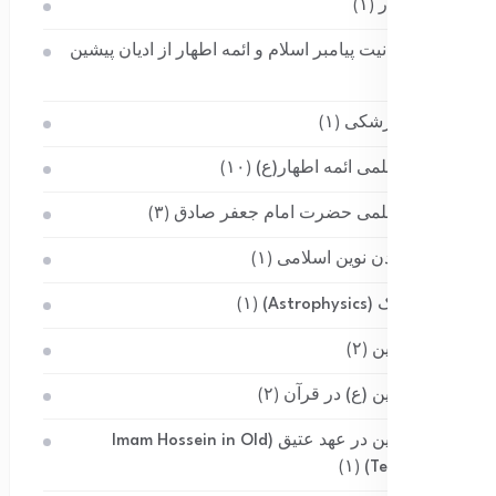
ائمه اطهار
(۱)
اثبات حقانیت پیامبر اسلام و ائمه اطهار از ادیان پیشین
(۳)
احادیث پزشکی
(۱)
احادیث علمی ائمه اطهار(ع)
(۱۰)
احادیث علمی حضرت امام جعفر صادق
(۳)
احیای تمدن نوین اسلامی
(۱)
اخترفیزیک (Astrophysics)
(۱)
امام حسین
(۲)
امام حسین (ع) در قرآن
(۲)
امام حسین در عهد عتیق (Imam Hossein in Old
(۱)
Testament)