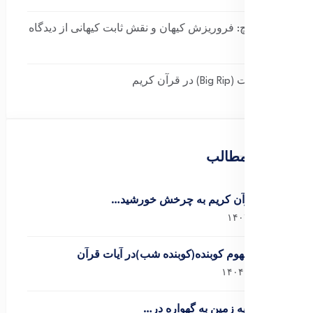
بیگ کرانچ: فروریزش کیهان و نقش ثابت کیهانی از دیدگاه
قرآن
مِه‌گسست (Big Rip) در قرآن کریم
آخرین مطالب
اشاره قرآن کریم به چرخش خورشید…
دی ۵, ۱۴۰۴
برسی مفهوم کوبنده(کوبنده شب)در آیات قرآن
آذر ۲۶, ۱۴۰۴
دلیل تشبیه زمین به گهواره در…