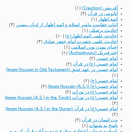
آفرینش (Creation)
(۱)
آناتومی در قرآن
(۳)
ائمه اطهار
(۱)
اثبات حقانیت پیامبر اسلام و ائمه اطهار از ادیان پیشین
(۳)
احادیث پزشکی
(۱)
احادیث علمی ائمه اطهار(ع)
(۱۰)
احادیث علمی حضرت امام جعفر صادق
(۳)
احیای تمدن نوین اسلامی
(۱)
اخترفیزیک (Astrophysics)
(۱)
امام حسین
(۲)
امام حسین (ع) در قرآن
(۲)
امام حسین در عهد عتیق (Imam Hossein in Old Testament)
(۱)
امام حسین(ع)
(۲)
امام حسین(ع) (Imam Hussain (A.S.))
(۲)
امام حسین(ع) در تورات
(۲)
امام حسین(ع) در تورات (Imam Hussain (A.S.) in the Torah)
(۲)
امام حسین(ع) در قرآن (Imam Hussain (A.S.) in the Quran)
(۲)
بدن انسان در قرآن
(۲)
پاسخ به شبهات
(۱)
پاسخ به شبهات اعتقادی مطرح شده به آیات قرآن کریم و