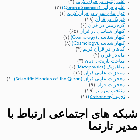
علم ژنتیک در قرآن کریم
(۳)
علوم قرآنی (Quranic Sciences)
(۲)
غول های سرخ در قرآن کریم
(۱)
فیزیک در قرآن
(۱۸)
کره زمین در قرآن
(۶)
کیهان شناسی در قرآن
(۶۵)
کیهان‌شناسی (Cosmology)
(۷)
کیهان‌شناسی(Cosmology)
(۸)
گیاهان در قرآن کریم
(۴)
ماه در قرآن
(۲)
مباحث تاریخی ادیان
(۳)
متافیزیک (Metaphysics)
(۱)
معجزات علمی قرآن
(۱۱)
معجزات علمی قرآن (Scientific Miracles of the Quran)
(۱)
معجزات قرآن
(۹)
منتخب سردبیر
(۱۹)
نجوم (Astronomy)
(۱)
شبکه های اجتماعی ارتباط با
مدیر تارنما