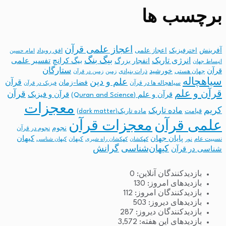
برچسب ها
اعجاز علمی قرآن
آفرینش
اخترفیزیک
اعجاز علمی
افق رویداد
امام حسین
بیگ بنگ
انرژی تاریک
انفجار بزرگ
بیگ کرانچ
تفسیر علمی
انبساط جهان
ستارگان
قرآن
خورشید
جهان هستی
ذرات بنیادی
زمین
زمین در قرآن
سیاهچاله
علم و دین
قرآن
فضا-زمان
سیاهچاله ها در قرآن
فیزیک در قرآن
قرآن و علم
قرآن
قرآن و علم (Quran and Science)
قرآن و فیزیک
معجزات
کریم
ماده تاریک
قیامت
ماده تاریک(dark matter)
معجزات قرآن
علمی قرآن
نجوم
نجوم در قرآن
پایان جهان
کیهان
نسبیت عام
کیهان
نور
کهکشان
کهکشان راه شیری
کیهان شناسی
کیهان‌شناسی
گرانش
شناسی در قرآن
بازدیدکنندگان آنلاین:
0
بازدیدهای امروز:
130
بازدیدکنندگان امروز:
112
بازدیدهای دیروز:
503
بازدیدکنندگان دیروز:
287
بازدیدهای این هفته:
3,572