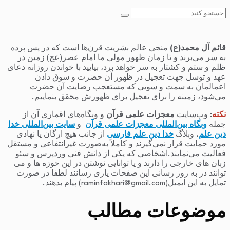
جستجو
برای:
قائم آل محمد(ع)
منجی عالم بشریت قرن‌ها است که در پس پرده
به سر می‌برند و تا زمان ظهور مولی ما امام عصر(عج) زمین در
ظلم و ستم و کشتار به سر خواهد برد، بیایید با خواندن روزانه دعای
عهد و توسل جهت تعجیل در ظهور آن حضرت و سوق دادن
اعمالمان به سمت و سویی که مستعجب رضایت آن حضرت
می‌شود، زمینه را برای تعجیل برای ظهورش محقق بنماییم.
نکته
:
وب‌سایت
معجزات علمی قرآن
و وبگاه‌های اقماری آن از
جمله
وبگاه بین‌المللی معجزات علمی قرآن
و
سایت بین‌المللی خدا
دین علم
، وبلاگ
خدا دین علم فارسی
از جانب هیچ ارگان یا نهادی
مورد حمایت قرار نمی‌گیرند و کاملاً به‌صورت غیرانتفاعی و مستقل
فعالیت می‌نمایند.اشخاصی که یکی از دانش فنی وردپرس و سئو
زبان های خارجی را دارند و یا توانایی نوشتن در این حوزه ها و می
توانند در به روز رسانی این صفحات یاری رسانند لطفا در صورت
تمایل به این ایمیل(raminfakhari@gmail.com) پیام بدهند.
موضوعات مطالب