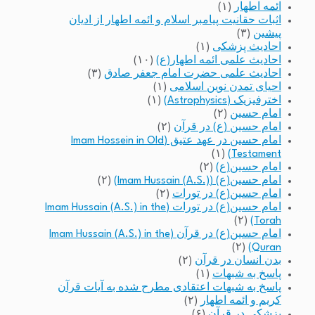
ائمه اطهار
(۱)
اثبات حقانیت پیامبر اسلام و ائمه اطهار از ادیان
پیشین
(۳)
احادیث پزشکی
(۱)
احادیث علمی ائمه اطهار(ع)
(۱۰)
احادیث علمی حضرت امام جعفر صادق
(۳)
احیای تمدن نوین اسلامی
(۱)
اخترفیزیک (Astrophysics)
(۱)
امام حسین
(۲)
امام حسین (ع) در قرآن
(۲)
امام حسین در عهد عتیق (Imam Hossein in Old
(۱)
Testament)
امام حسین(ع)
(۲)
امام حسین(ع) (Imam Hussain (A.S.))
(۲)
امام حسین(ع) در تورات
(۲)
امام حسین(ع) در تورات (Imam Hussain (A.S.) in the
(۲)
Torah)
امام حسین(ع) در قرآن (Imam Hussain (A.S.) in the
(۲)
Quran)
بدن انسان در قرآن
(۲)
پاسخ به شبهات
(۱)
پاسخ به شبهات اعتقادی مطرح شده به آیات قرآن
کریم و ائمه اطهار
(۲)
پزشکی در قرآن
(۶)