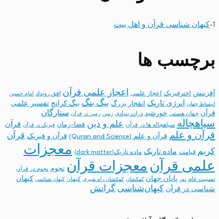
1-
کیهان شناسی قرآن و اهل بیت
برچسب ها
اعجاز علمی قرآن
آفرینش
اخترفیزیک
اعجاز علمی
افق رویداد
امام حسین
بیگ بنگ
انرژی تاریک
انفجار بزرگ
بیگ کرانچ
تفسیر علمی
انبساط جهان
ستارگان
قرآن
خورشید
جهان هستی
ذرات بنیادی
زمین
زمین در قرآن
سیاهچاله
علم و دین
قرآن
فضا-زمان
سیاهچاله ها در قرآن
فیزیک در قرآن
قرآن و علم
قرآن
قرآن و علم (Quran and Science)
قرآن و فیزیک
معجزات
کریم
ماده تاریک
قیامت
ماده تاریک(dark matter)
معجزات قرآن
علمی قرآن
نجوم
نجوم در قرآن
پایان جهان
کیهان
نسبیت عام
کیهان
نور
کهکشان
کهکشان راه شیری
کیهان شناسی
کیهان‌شناسی
گرانش
شناسی در قرآن