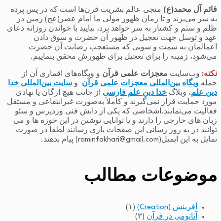
قائم آل محمد(ع)
منجی عالم بشریت قرن‌ها است که در پس پرده
به سر می‌برند و تا زمان ظهور مولی ما امام عصر(عج) زمین در
ظلم و ستم و کشتار به سر خواهد برد، بیایید با خواندن روزانه دعای
عهد و توسل جهت تعجیل در ظهور آن حضرت و سوق دادن
اعمالمان به سمت و سویی که مستعجب رضایت آن حضرت
می‌شود، زمینه را برای تعجیل برای ظهورش محقق بنماییم.
نکته
:
وب‌سایت
معجزات علمی قرآن
و وبگاه‌های اقماری آن از
جمله
وبگاه بین‌المللی معجزات علمی قرآن
و
سایت بین‌المللی خدا
دین علم
، وبلاگ
خدا دین علم فارسی
از جانب هیچ ارگان یا نهادی
مورد حمایت قرار نمی‌گیرند و کاملاً به‌صورت غیرانتفاعی و مستقل
فعالیت می‌نمایند.اشخاصی که یکی از دانش فنی وردپرس و سئو
زبان های خارجی را دارند و یا توانایی نوشتن در این حوزه ها و می
توانند در به روز رسانی این صفحات یاری رسانند لطفا در صورت
تمایل به این ایمیل(raminfakhari@gmail.com) پیام بدهند.
موضوعات مطالب
آفرینش (Creation)
(۱)
آناتومی در قرآن
(۳)