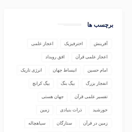
برچسب ها
آفرینش
اخترفیزیک
اعجاز علمی
اعجاز علمی قرآن
افق رویداد
امام حسین
انبساط جهان
انرژی تاریک
انفجار بزرگ
بیگ بنگ
بیگ کرانچ
تفسیر علمی قرآن
جهان هستی
خورشید
ذرات بنیادی
زمین
زمین در قرآن
ستارگان
سیاهچاله