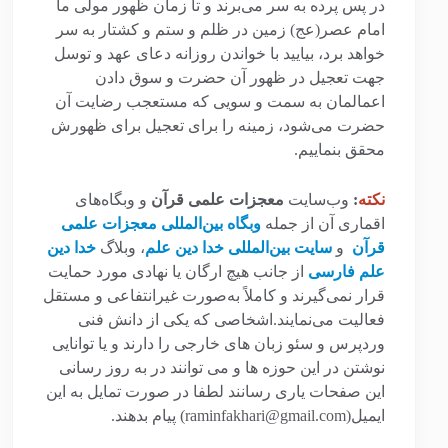
در پس پرده به سر می‌برند و تا زمان ظهور مولی ما
امام عصر(عج) زمین در ظلم و ستم و کشتار به سر
خواهد برد، بیایید با خواندن روزانه دعای عهد و توسل
جهت تعجیل در ظهور آن حضرت و سوق دادن
اعمالمان به سمت و سویی که مستعجب رضایت آن
حضرت می‌شود، زمینه را برای تعجیل برای ظهورش
محقق بنماییم.
نکته
:
وب‌سایت
معجزات علمی قرآن
و وبگاه‌های
اقماری آن از جمله
وبگاه بین‌المللی معجزات علمی
قرآن
و
سایت بین‌المللی خدا دین علم
، وبلاگ
خدا دین
علم فارسی
از جانب هیچ ارگان یا نهادی مورد حمایت
قرار نمی‌گیرند و کاملاً به‌صورت غیرانتفاعی و مستقل
فعالیت می‌نمایند.اشخاصی که یکی از دانش فنی
وردپرس و سئو زبان های خارجی را دارند و یا توانایی
نوشتن در این حوزه ها و می توانند در به روز رسانی
این صفحات یاری رسانند لطفا در صورت تمایل به این
ایمیل(raminfakhari@gmail.com) پیام بدهند.