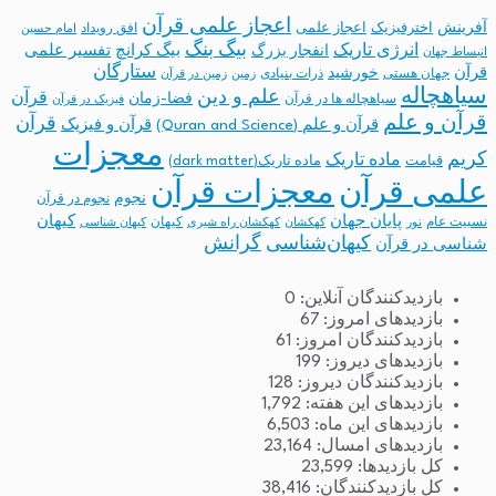
اعجاز علمی قرآن
آفرینش
اخترفیزیک
اعجاز علمی
افق رویداد
امام حسین
بیگ بنگ
انرژی تاریک
انفجار بزرگ
بیگ کرانچ
تفسیر علمی
انبساط جهان
ستارگان
قرآن
خورشید
جهان هستی
ذرات بنیادی
زمین
زمین در قرآن
سیاهچاله
علم و دین
قرآن
فضا-زمان
سیاهچاله ها در قرآن
فیزیک در قرآن
قرآن و علم
قرآن
قرآن و علم (Quran and Science)
قرآن و فیزیک
معجزات
کریم
ماده تاریک
قیامت
ماده تاریک(dark matter)
معجزات قرآن
علمی قرآن
نجوم
نجوم در قرآن
پایان جهان
کیهان
نسبیت عام
کیهان
نور
کهکشان
کهکشان راه شیری
کیهان شناسی
کیهان‌شناسی
گرانش
شناسی در قرآن
بازدیدکنندگان آنلاین:
0
بازدیدهای امروز:
67
بازدیدکنندگان امروز:
61
بازدیدهای دیروز:
199
بازدیدکنندگان دیروز:
128
بازدیدهای این هفته:
1,792
بازدیدهای این ماه:
6,503
بازدیدهای امسال:
23,164
کل بازدیدها:
23,599
کل بازدیدکنند‌گان:
38,416