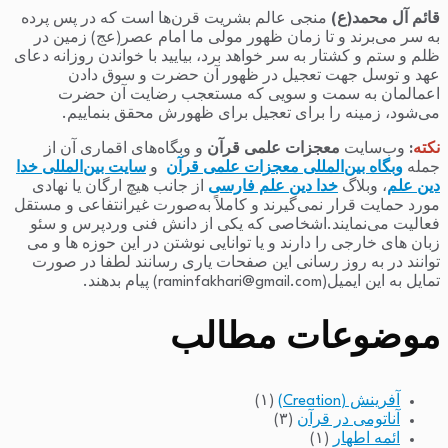
قائم آل محمد(ع)
منجی عالم بشریت قرن‌ها است که در پس پرده
به سر می‌برند و تا زمان ظهور مولی ما امام عصر(عج) زمین در
ظلم و ستم و کشتار به سر خواهد برد، بیایید با خواندن روزانه دعای
عهد و توسل جهت تعجیل در ظهور آن حضرت و سوق دادن
اعمالمان به سمت و سویی که مستعجب رضایت آن حضرت
می‌شود، زمینه را برای تعجیل برای ظهورش محقق بنماییم.
نکته
:
وب‌سایت
معجزات علمی قرآن
و وبگاه‌های اقماری آن از
جمله
وبگاه بین‌المللی معجزات علمی قرآن
و
سایت بین‌المللی خدا
دین علم
، وبلاگ
خدا دین علم فارسی
از جانب هیچ ارگان یا نهادی
مورد حمایت قرار نمی‌گیرند و کاملاً به‌صورت غیرانتفاعی و مستقل
فعالیت می‌نمایند.اشخاصی که یکی از دانش فنی وردپرس و سئو
زبان های خارجی را دارند و یا توانایی نوشتن در این حوزه ها و می
توانند در به روز رسانی این صفحات یاری رسانند لطفا در صورت
تمایل به این ایمیل(raminfakhari@gmail.com) پیام بدهند.
موضوعات مطالب
آفرینش (Creation)
(۱)
آناتومی در قرآن
(۳)
ائمه اطهار
(۱)