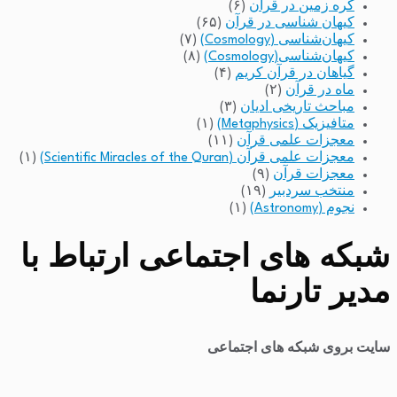
کره زمین در قرآن
(۶)
کیهان شناسی در قرآن
(۶۵)
کیهان‌شناسی (Cosmology)
(۷)
کیهان‌شناسی(Cosmology)
(۸)
گیاهان در قرآن کریم
(۴)
ماه در قرآن
(۲)
مباحث تاریخی ادیان
(۳)
متافیزیک (Metaphysics)
(۱)
معجزات علمی قرآن
(۱۱)
معجزات علمی قرآن (Scientific Miracles of the Quran)
(۱)
معجزات قرآن
(۹)
منتخب سردبیر
(۱۹)
نجوم (Astronomy)
(۱)
شبکه های اجتماعی ارتباط با
مدیر تارنما
سایت بروی شبکه های اجتماعی