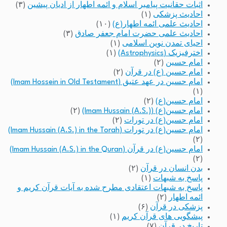
اثبات حقانیت پیامبر اسلام و ائمه اطهار از ادیان پیشین
(۳)
احادیث پزشکی
(۱)
احادیث علمی ائمه اطهار(ع)
(۱۰)
احادیث علمی حضرت امام جعفر صادق
(۳)
احیای تمدن نوین اسلامی
(۱)
اخترفیزیک (Astrophysics)
(۱)
امام حسین
(۲)
امام حسین (ع) در قرآن
(۲)
امام حسین در عهد عتیق (Imam Hossein in Old Testament)
(۱)
امام حسین(ع)
(۲)
امام حسین(ع) (Imam Hussain (A.S.))
(۲)
امام حسین(ع) در تورات
(۲)
امام حسین(ع) در تورات (Imam Hussain (A.S.) in the Torah)
(۲)
امام حسین(ع) در قرآن (Imam Hussain (A.S.) in the Quran)
(۲)
بدن انسان در قرآن
(۲)
پاسخ به شبهات
(۱)
پاسخ به شبهات اعتقادی مطرح شده به آیات قرآن کریم و
ائمه اطهار
(۲)
پزشکی در قرآن
(۶)
پیشگویی های قرآن کریم
(۱)
تاریخ در قرآن
(۷)