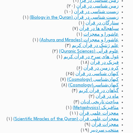
زمین شناسی در قرآ
(۱)
زمین شناسی در قرآن
(۲۰)
زیست شناسی در قرآن
(۱۰)
زیست شناسی در قرآن (Biology in the Quran)
(۱)
ستارگان در قرآن
(۱)
سیاهچاله ها در قرآن
(۷)
عاشورا و معجزات
(۱)
عاشورا و معجزات (Ashura and Miracles)
(۱)
علم ژنتیک در قرآن کریم
(۳)
علوم قرآنی (Quranic Sciences)
(۲)
غول های سرخ در قرآن کریم
(۱)
فیزیک در قرآن
(۱۸)
کره زمین در قرآن
(۶)
کیهان شناسی در قرآن
(۶۵)
کیهان‌شناسی (Cosmology)
(۷)
کیهان‌شناسی(Cosmology)
(۸)
گیاهان در قرآن کریم
(۴)
ماه در قرآن
(۲)
مباحث تاریخی ادیان
(۳)
متافیزیک (Metaphysics)
(۱)
معجزات علمی قرآن
(۱۱)
معجزات علمی قرآن (Scientific Miracles of the Quran)
(۱)
معجزات قرآن
(۹)
منتخب سردبیر
(۱۹)