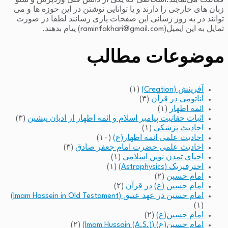
فعالیت می‌نمایند.اشخاصی که یکی از دانش فنی وردپرس و سئو
زبان های خارجی را دارند و یا توانایی نوشتن در این حوزه ها و می
توانند در به روز رسانی این صفحات یاری رسانند لطفا در صورت
تمایل به این ایمیل(raminfakhari@gmail.com) پیام بدهند.
موضوعات مطالب
آفرینش (Creation)
(۱)
آناتومی در قرآن
(۳)
ائمه اطهار
(۱)
اثبات حقانیت پیامبر اسلام و ائمه اطهار از ادیان پیشین
(۳)
احادیث پزشکی
(۱)
احادیث علمی ائمه اطهار(ع)
(۱۰)
احادیث علمی حضرت امام جعفر صادق
(۳)
احیای تمدن نوین اسلامی
(۱)
اخترفیزیک (Astrophysics)
(۱)
امام حسین
(۲)
امام حسین (ع) در قرآن
(۲)
امام حسین در عهد عتیق (Imam Hossein in Old Testament)
(۱)
امام حسین(ع)
(۲)
امام حسین(ع) (Imam Hussain (A.S.))
(۲)