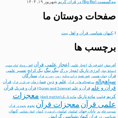
مِه‌گسست (Big Rip) در قرآن کریم
شهریور ۱۹, ۱۴۰۴
صفحات دوستان ما
1-
کیهان شناسی قرآن و اهل بیت
برچسب ها
اعجاز علمی قرآن
آفرینش
اخترفیزیک
اعجاز علمی
افق رویداد
امام حسین
بیگ بنگ
انرژی تاریک
انفجار بزرگ
بیگ کرانچ
تفسیر علمی
انبساط جهان
ستارگان
قرآن
خورشید
جهان هستی
ذرات بنیادی
زمین
زمین در قرآن
سیاهچاله
علم و دین
قرآن
فضا-زمان
سیاهچاله ها در قرآن
فیزیک در قرآن
قرآن و علم
قرآن
قرآن و علم (Quran and Science)
قرآن و فیزیک
معجزات
کریم
ماده تاریک
قیامت
ماده تاریک(dark matter)
معجزات قرآن
علمی قرآن
نجوم
نجوم در قرآن
پایان جهان
کیهان
نسبیت عام
کیهان
نور
کهکشان
کهکشان راه شیری
کیهان شناسی
کیهان‌شناسی
گرانش
شناسی در قرآن