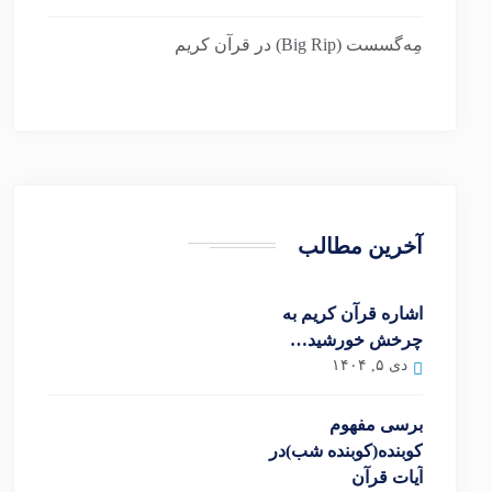
مِه‌گسست (Big Rip) در قرآن کریم
آخرین مطالب
اشاره قرآن کریم به
چرخش خورشید…
دی ۵, ۱۴۰۴
برسی مفهوم
کوبنده(کوبنده شب)در
آیات قرآن