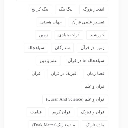
انفجار بزرگ
بیگ بنگ
بیگ کرانچ
تفسیر علمی قرآن
جهان هستی
خورشید
ذرات بنیادی
زمین
زمین در قرآن
ستارگان
سیاهچاله
سیاهچاله ها در قرآن
علم و دین
فضا-زمان
فیزیک در قرآن
قرآن
قرآن و علم
قرآن و علم (Quran And Science)
قرآن و فیزیک
قرآن کریم
قیامت
ماده تاریک
ماده تاریک(dark Matter)