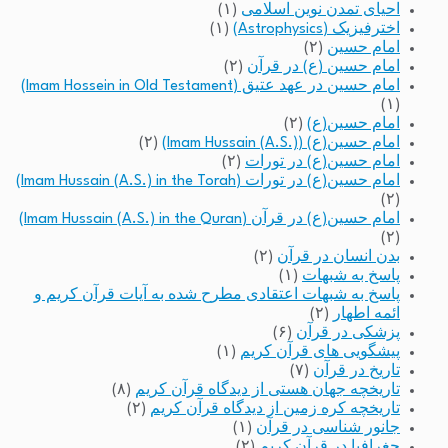
احیای تمدن نوین اسلامی
(۱)
اخترفیزیک (Astrophysics)
(۱)
امام حسین
(۲)
امام حسین (ع) در قرآن
(۲)
امام حسین در عهد عتیق (Imam Hossein in Old Testament)
(۱)
امام حسین(ع)
(۲)
امام حسین(ع) (Imam Hussain (A.S.))
(۲)
امام حسین(ع) در تورات
(۲)
امام حسین(ع) در تورات (Imam Hussain (A.S.) in the Torah)
(۲)
امام حسین(ع) در قرآن (Imam Hussain (A.S.) in the Quran)
(۲)
بدن انسان در قرآن
(۲)
پاسخ به شبهات
(۱)
پاسخ به شبهات اعتقادی مطرح شده به آیات قرآن کریم و
ائمه اطهار
(۲)
پزشکی در قرآن
(۶)
پیشگویی های قرآن کریم
(۱)
تاریخ در قرآن
(۷)
تاریخچه جهان هستی از دیدگاه قرآن کریم
(۸)
تاریخچه کره زمین از دیدگاه قرآن کریم
(۲)
جانور شناسی در قرآن
(۱)
جغرافیا در قرآن کریم
(۲)