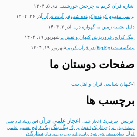
اشاره قرآن کریم به چرخش خورشید…
دی ۵, ۱۴۰۴
برسی مفهوم کوبنده(کوبنده شب)در آیات قرآن
آذر ۲۶, ۱۴۰۴
دلیل تشبیه زمین به گهواره در…
آذر ۳, ۱۴۰۴
بیگ کرانچ: فروریزش کیهان و نقش…
شهریور ۱۹, ۱۴۰۴
مِه‌گسست (Big Rip) در قرآن کریم
شهریور ۱۹, ۱۴۰۴
صفحات دوستان ما
1-
کیهان شناسی قرآن و اهل بیت
برچسب ها
اعجاز علمی قرآن
آفرینش
اخترفیزیک
اعجاز علمی
افق رویداد
امام حسین
بیگ بنگ
انرژی تاریک
انفجار بزرگ
بیگ کرانچ
تفسیر علمی
انبساط جهان
ستارگان
قرآن
خورشید
جهان هستی
ذرات بنیادی
زمین
زمین در قرآن