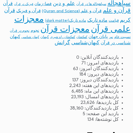
سیاهچاله
علم و دین
قرآن
فضا-زمان
سیاهچاله ها در قرآن
فیزیک در قرآن
قرآن و علم
قرآن
قرآن و علم (Quran and Science)
قرآن و فیزیک
معجزات
کریم
ماده تاریک
قیامت
ماده تاریک(dark matter)
معجزات قرآن
علمی قرآن
نجوم
نجوم در قرآن
پایان جهان
کیهان
نسبیت عام
کیهان
نور
کهکشان
کهکشان راه شیری
کیهان شناسی
کیهان‌شناسی
گرانش
شناسی در قرآن
بازدیدکنندگان آنلاین:
0
بازدیدهای امروز:
71
بازدیدکنندگان امروز:
63
بازدیدهای دیروز:
184
بازدیدکنندگان دیروز:
137
بازدیدهای این هفته:
2,243
بازدیدهای این ماه:
6,485
بازدیدهای امسال:
23,193
کل بازدیدها:
23,626
کل بازدیدکنند‌گان:
38,160
بازدید این صفحه:
5
کل نوشته‌ها:
134