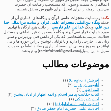
عهد و توسل جهت تعجیل در ظهور آن حضرت و سوق دادن
اعمالمان به سمت و سویی که مستعجب رضایت آن حضرت
می‌شود، زمینه را برای تعجیل برای ظهورش محقق بنماییم.
نکته
:
وب‌سایت
معجزات علمی قرآن
و وبگاه‌های اقماری آن از
جمله
وبگاه بین‌المللی معجزات علمی قرآن
و
سایت بین‌المللی خدا
دین علم
، وبلاگ
خدا دین علم فارسی
از جانب هیچ ارگان یا نهادی
مورد حمایت قرار نمی‌گیرند و کاملاً به‌صورت غیرانتفاعی و مستقل
فعالیت می‌نمایند.اشخاصی که یکی از دانش فنی وردپرس و سئو
زبان های خارجی را دارند و یا توانایی نوشتن در این حوزه ها و می
توانند در به روز رسانی این صفحات یاری رسانند لطفا در صورت
تمایل به این ایمیل(raminfakhari@gmail.com) پیام بدهند.
موضوعات مطالب
آفرینش (Creation)
(۱)
آناتومی در قرآن
(۳)
ائمه اطهار
(۱)
اثبات حقانیت پیامبر اسلام و ائمه اطهار از ادیان پیشین
(۳)
احادیث پزشکی
(۱)
احادیث علمی ائمه اطهار(ع)
(۱۰)
احادیث علمی حضرت امام جعفر صادق
(۳)