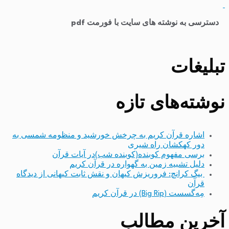
​
دسترسی به نوشته های سایت با فورمت pdf
تبلیغات
نوشته‌های تازه
اشاره قرآن کریم به چرخش خورشید و منظومه شمسی به
دور کهکشان راه شیری
برسی مفهوم کوبنده(کوبنده شب)در آیات قرآن
دلیل تشبیه زمین به گهواره در قرآن کریم
بیگ کرانچ: فروریزش کیهان و نقش ثابت کیهانی از دیدگاه
قرآن
مِه‌گسست (Big Rip) در قرآن کریم
آخرین مطالب