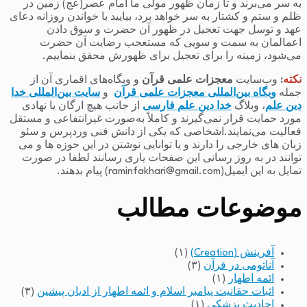
به سر می‌برند و تا زمان ظهور مولی ما امام عصر(عج) زمین در
ظلم و ستم و کشتار به سر خواهد برد، بیایید با خواندن روزانه دعای
عهد و توسل جهت تعجیل در ظهور آن حضرت و سوق دادن
اعمالمان به سمت و سویی که مستعجب رضایت آن حضرت
می‌شود، زمینه را برای تعجیل برای ظهورش محقق بنماییم.
نکته
:
وب‌سایت
معجزات علمی قرآن
و وبگاه‌های اقماری آن از
جمله
وبگاه بین‌المللی معجزات علمی قرآن
و
سایت بین‌المللی خدا
دین علم
، وبلاگ
خدا دین علم فارسی
از جانب هیچ ارگان یا نهادی
مورد حمایت قرار نمی‌گیرند و کاملاً به‌صورت غیرانتفاعی و مستقل
فعالیت می‌نمایند.اشخاصی که یکی از دانش فنی وردپرس و سئو
زبان های خارجی را دارند و یا توانایی نوشتن در این حوزه ها و می
توانند در به روز رسانی این صفحات یاری رسانند لطفا در صورت
تمایل به این ایمیل(raminfakhari@gmail.com) پیام بدهند.
موضوعات مطالب
آفرینش (Creation)
(۱)
آناتومی در قرآن
(۳)
ائمه اطهار
(۱)
اثبات حقانیت پیامبر اسلام و ائمه اطهار از ادیان پیشین
(۳)
احادیث پزشکی
(۱)