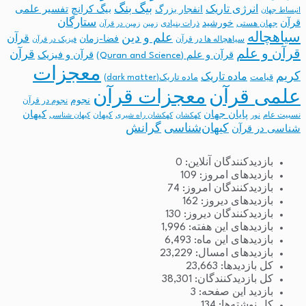
بیگ بنگ
انرژی تاریک
انفجار بزرگ
بیگ کرانچ
تفسیر علمی
انبساط جهان
ستارگان
قرآن
خورشید
جهان هستی
ذرات بنیادی
زمین
زمین در قرآن
سیاهچاله
علم و دین
قرآن
فضا-زمان
سیاهچاله ها در قرآن
فیزیک در قرآن
قرآن و علم
قرآن
قرآن و علم (Quran and Science)
قرآن و فیزیک
معجزات
کریم
ماده تاریک
قیامت
ماده تاریک(dark matter)
معجزات قرآن
علمی قرآن
نجوم
نجوم در قرآن
پایان جهان
کیهان
نسبیت عام
کیهان
نور
کهکشان
کهکشان راه شیری
کیهان شناسی
کیهان‌شناسی
گرانش
شناسی در قرآن
بازدیدکنندگان آنلاین:
0
بازدیدهای امروز:
109
بازدیدکنندگان امروز:
74
بازدیدهای دیروز:
162
بازدیدکنندگان دیروز:
130
بازدیدهای این هفته:
1,996
بازدیدهای این ماه:
6,493
بازدیدهای امسال:
23,229
کل بازدیدها:
23,663
کل بازدیدکنند‌گان:
38,301
بازدید این صفحه:
3
کل نوشته‌ها:
134