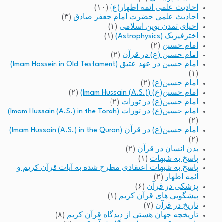
احادیث علمی ائمه اطهار(ع)
(۱۰)
احادیث علمی حضرت امام جعفر صادق
(۳)
احیای تمدن نوین اسلامی
(۱)
اخترفیزیک (Astrophysics)
(۱)
امام حسین
(۲)
امام حسین (ع) در قرآن
(۲)
امام حسین در عهد عتیق (Imam Hossein in Old Testament)
(۱)
امام حسین(ع)
(۲)
امام حسین(ع) (Imam Hussain (A.S.))
(۲)
امام حسین(ع) در تورات
(۲)
امام حسین(ع) در تورات (Imam Hussain (A.S.) in the Torah)
(۲)
امام حسین(ع) در قرآن (Imam Hussain (A.S.) in the Quran)
(۲)
بدن انسان در قرآن
(۲)
پاسخ به شبهات
(۱)
پاسخ به شبهات اعتقادی مطرح شده به آیات قرآن کریم و
ائمه اطهار
(۲)
پزشکی در قرآن
(۶)
پیشگویی های قرآن کریم
(۱)
تاریخ در قرآن
(۷)
تاریخچه جهان هستی از دیدگاه قرآن کریم
(۸)