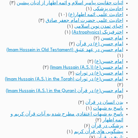
اثبات حقانیت پیامبر اسلام و ائمه اطهار از ادیان پیشین
(۳)
احادیث پزشکی
(۱)
احادیث علمی ائمه اطهار(ع)
(۱۰)
احادیث علمی حضرت امام جعفر صادق
(۳)
احیای تمدن نوین اسلامی
(۱)
اخترفیزیک (Astrophysics)
(۱)
امام حسین
(۲)
امام حسین (ع) در قرآن
(۲)
امام حسین در عهد عتیق (Imam Hossein in Old Testament)
(۱)
امام حسین(ع)
(۲)
امام حسین(ع) (Imam Hussain (A.S.))
(۲)
امام حسین(ع) در تورات
(۲)
امام حسین(ع) در تورات (Imam Hussain (A.S.) in the Torah)
(۲)
امام حسین(ع) در قرآن (Imam Hussain (A.S.) in the Quran)
(۲)
بدن انسان در قرآن
(۲)
پاسخ به شبهات
(۱)
پاسخ به شبهات اعتقادی مطرح شده به آیات قرآن کریم و
ائمه اطهار
(۲)
پزشکی در قرآن
(۶)
پیشگویی های قرآن کریم
(۱)
تاریخ در قرآن
(۷)