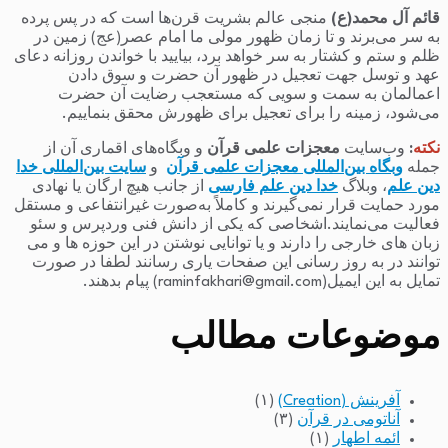
قائم آل محمد(ع)
منجی عالم بشریت قرن‌ها است که در پس پرده
به سر می‌برند و تا زمان ظهور مولی ما امام عصر(عج) زمین در
ظلم و ستم و کشتار به سر خواهد برد، بیایید با خواندن روزانه دعای
عهد و توسل جهت تعجیل در ظهور آن حضرت و سوق دادن
اعمالمان به سمت و سویی که مستعجب رضایت آن حضرت
می‌شود، زمینه را برای تعجیل برای ظهورش محقق بنماییم.
نکته
:
وب‌سایت
معجزات علمی قرآن
و وبگاه‌های اقماری آن از
جمله
وبگاه بین‌المللی معجزات علمی قرآن
و
سایت بین‌المللی خدا
دین علم
، وبلاگ
خدا دین علم فارسی
از جانب هیچ ارگان یا نهادی
مورد حمایت قرار نمی‌گیرند و کاملاً به‌صورت غیرانتفاعی و مستقل
فعالیت می‌نمایند.اشخاصی که یکی از دانش فنی وردپرس و سئو
زبان های خارجی را دارند و یا توانایی نوشتن در این حوزه ها و می
توانند در به روز رسانی این صفحات یاری رسانند لطفا در صورت
تمایل به این ایمیل(raminfakhari@gmail.com) پیام بدهند.
موضوعات مطالب
آفرینش (Creation)
(۱)
آناتومی در قرآن
(۳)
ائمه اطهار
(۱)