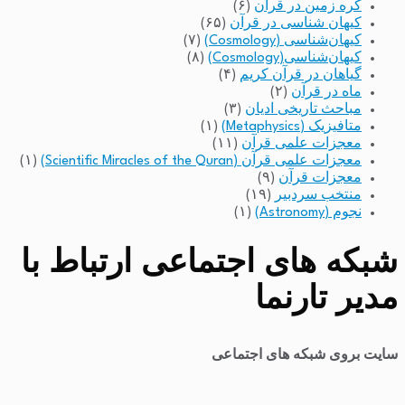
کره زمین در قرآن
(۶)
کیهان شناسی در قرآن
(۶۵)
کیهان‌شناسی (Cosmology)
(۷)
کیهان‌شناسی(Cosmology)
(۸)
گیاهان در قرآن کریم
(۴)
ماه در قرآن
(۲)
مباحث تاریخی ادیان
(۳)
متافیزیک (Metaphysics)
(۱)
معجزات علمی قرآن
(۱۱)
معجزات علمی قرآن (Scientific Miracles of the Quran)
(۱)
معجزات قرآن
(۹)
منتخب سردبیر
(۱۹)
نجوم (Astronomy)
(۱)
شبکه های اجتماعی ارتباط با
مدیر تارنما
سایت بروی شبکه های اجتماعی