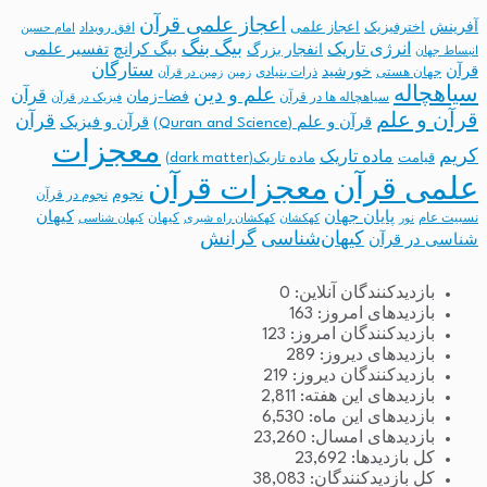
اعجاز علمی قرآن
آفرینش
اخترفیزیک
اعجاز علمی
افق رویداد
امام حسین
بیگ بنگ
انرژی تاریک
انفجار بزرگ
بیگ کرانچ
تفسیر علمی
انبساط جهان
ستارگان
قرآن
خورشید
جهان هستی
ذرات بنیادی
زمین
زمین در قرآن
سیاهچاله
علم و دین
قرآن
فضا-زمان
سیاهچاله ها در قرآن
فیزیک در قرآن
قرآن و علم
قرآن
قرآن و علم (Quran and Science)
قرآن و فیزیک
معجزات
کریم
ماده تاریک
قیامت
ماده تاریک(dark matter)
معجزات قرآن
علمی قرآن
نجوم
نجوم در قرآن
پایان جهان
کیهان
نسبیت عام
کیهان
نور
کهکشان
کهکشان راه شیری
کیهان شناسی
کیهان‌شناسی
گرانش
شناسی در قرآن
بازدیدکنندگان آنلاین:
0
بازدیدهای امروز:
163
بازدیدکنندگان امروز:
123
بازدیدهای دیروز:
289
بازدیدکنندگان دیروز:
219
بازدیدهای این هفته:
2,811
بازدیدهای این ماه:
6,530
بازدیدهای امسال:
23,260
کل بازدیدها:
23,692
کل بازدیدکنند‌گان:
38,083