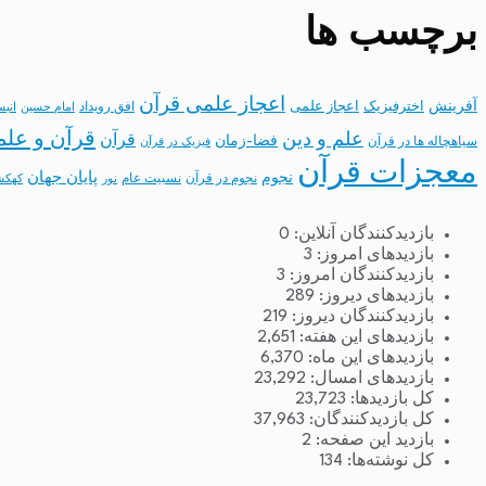
برچسب ها
اعجاز علمی قرآن
آفرینش
اخترفیزیک
اعجاز علمی
افق رویداد
امام حسین
انب
قرآن و علم
علم و دین
قرآن
فضا-زمان
سیاهچاله ها در قرآن
فیزیک در قرآن
معجزات قرآن
نجوم
پایان جهان
نجوم در قرآن
نسبیت عام
نور
کهکش
بازدیدکنندگان آنلاین:
0
بازدیدهای امروز:
3
بازدیدکنندگان امروز:
3
بازدیدهای دیروز:
289
بازدیدکنندگان دیروز:
219
بازدیدهای این هفته:
2,651
بازدیدهای این ماه:
6,370
بازدیدهای امسال:
23,292
کل بازدیدها:
23,723
کل بازدیدکنند‌گان:
37,963
بازدید این صفحه:
2
کل نوشته‌ها:
134