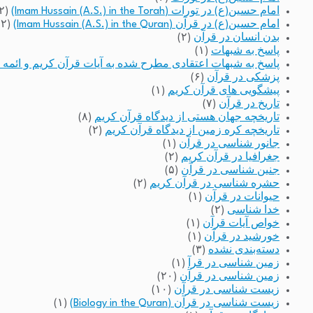
امام حسین(ع) در تورات (Imam Hussain (A.S.) in the Torah)
(۲)
امام حسین(ع) در قرآن (Imam Hussain (A.S.) in the Quran)
(۲)
بدن انسان در قرآن
(۲)
پاسخ به شبهات
(۱)
پاسخ به شبهات اعتقادی مطرح شده به آیات قرآن کریم و ائمه 
پزشکی در قرآن
(۶)
پیشگویی های قرآن کریم
(۱)
تاریخ در قرآن
(۷)
تاریخچه جهان هستی از دیدگاه قرآن کریم
(۸)
تاریخچه کره زمین از دیدگاه قرآن کریم
(۲)
جانور شناسی در قرآن
(۱)
جغرافیا در قرآن کریم
(۲)
جنین شناسی در قرآن
(۵)
حشره شناسی در قرآن کریم
(۲)
حیوانات در قرآن
(۱)
خدا شناسی
(۲)
خواص آیات قرآن
(۱)
خورشید در قرآن
(۱)
دسته‌بندی نشده
(۳)
زمین شناسی در قرآ
(۱)
زمین شناسی در قرآن
(۲۰)
زیست شناسی در قرآن
(۱۰)
زیست شناسی در قرآن (Biology in the Quran)
(۱)