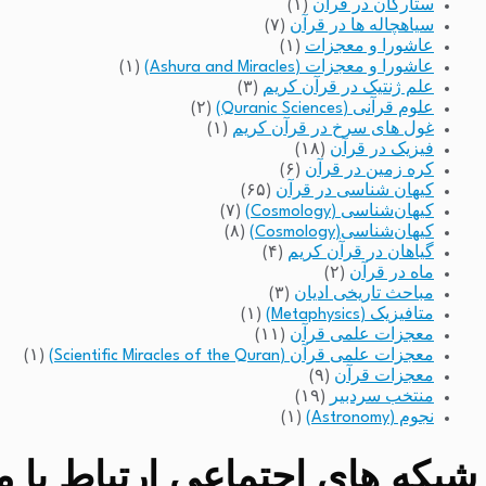
ستارگان در قرآن
(۱)
سیاهچاله ها در قرآن
(۷)
عاشورا و معجزات
(۱)
عاشورا و معجزات (Ashura and Miracles)
(۱)
علم ژنتیک در قرآن کریم
(۳)
علوم قرآنی (Quranic Sciences)
(۲)
غول های سرخ در قرآن کریم
(۱)
فیزیک در قرآن
(۱۸)
کره زمین در قرآن
(۶)
کیهان شناسی در قرآن
(۶۵)
کیهان‌شناسی (Cosmology)
(۷)
کیهان‌شناسی(Cosmology)
(۸)
گیاهان در قرآن کریم
(۴)
ماه در قرآن
(۲)
مباحث تاریخی ادیان
(۳)
متافیزیک (Metaphysics)
(۱)
معجزات علمی قرآن
(۱۱)
معجزات علمی قرآن (Scientific Miracles of the Quran)
(۱)
معجزات قرآن
(۹)
منتخب سردبیر
(۱۹)
نجوم (Astronomy)
(۱)
شبکه های اجتماعی ارتباط با مد