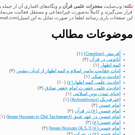
نکته
:
وب‌سایت
معجزات علمی قرآن
و وبگاه‌های اقماری آن از جمله
و
قرار نمی‌گیرند و کاملاً به‌صورت غیرانتفاعی و مستقل فعالیت می‌نما
این صفحات یاری رسانند لطفا در صورت تمایل به این ایمیل(raminfakhari@gmail.com) پیام بدهند.
موضوعات مطالب
آفرینش (Creation)
(۱)
آناتومی در قرآن
(۳)
ائمه اطهار
(۱)
اثبات حقانیت پیامبر اسلام و ائمه اطهار از ادیان پیشین
(۳)
احادیث پزشکی
(۱)
احادیث علمی ائمه اطهار(ع)
(۱۰)
احادیث علمی حضرت امام جعفر صادق
(۳)
احیای تمدن نوین اسلامی
(۱)
اخترفیزیک (Astrophysics)
(۱)
امام حسین
(۲)
امام حسین (ع) در قرآن
(۲)
امام حسین در عهد عتیق (Imam Hossein in Old Testament)
(۱)
امام حسین(ع)
(۲)
امام حسین(ع) (Imam Hussain (A.S.))
(۲)
امام حسین(ع) در تورات
(۲)