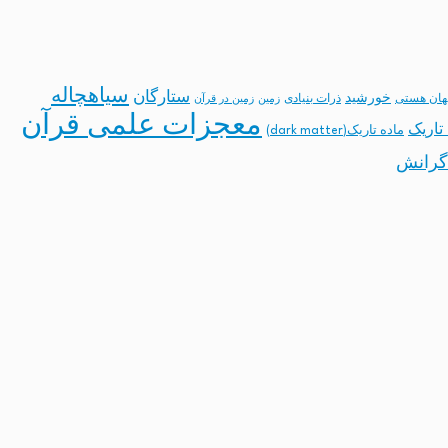
سیاهچاله
ستارگان
خورشید
ان هستی
ذرات بنیادی
زمین
زمین در قرآن
معجزات علمی قرآن
تاریک
ماده تاریک(dark matter)
گرانش