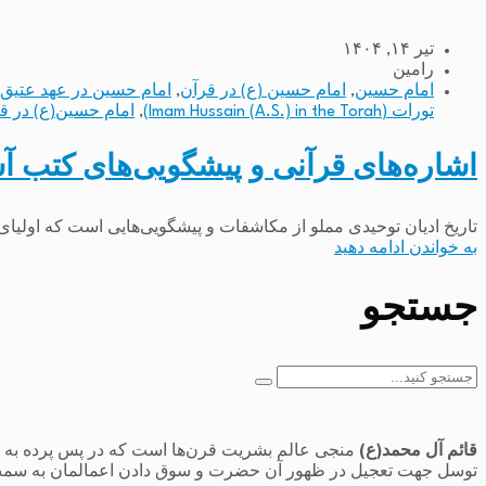
تیر ۱۴, ۱۴۰۴
رامین
امام حسین
,
امام حسین (ع) در قرآن
,
امام حسین در عهد عتیق (mam Hossein in Old Testament
تورات (Imam Hussain (A.S.) in the Torah)
,
امام حسین(ع) در قرآن (in (A.S.) in the Quran
اشاره‌های قرآنی و پیشگویی‌های کتب آ
تاریخ ادیان توحیدی مملو از مکاشفات و پیشگویی‌هایی است که اولیای ا
به خواندن ادامه دهید
جستجو
جستجو
برای:
قائم آل محمد(ع)
منجی عالم بشریت قرن‌ها است که در پس پرده به سر 
توسل جهت تعجیل در ظهور آن حضرت و سوق دادن اعمالمان به سمت