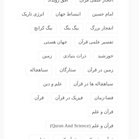
اعجاز علمی قرآن
افق رویداد
امام حسین
انبساط جهان
انرژی تاریک
انفجار بزرگ
بیگ بنگ
بیگ کرانچ
تفسیر علمی قرآن
جهان هستی
خورشید
ذرات بنیادی
زمین
زمین در قرآن
ستارگان
سیاهچاله
سیاهچاله ها در قرآن
علم و دین
فضا-زمان
فیزیک در قرآن
قرآن
قرآن و علم
قرآن و علم (Quran And Science)