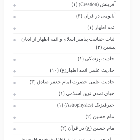
آفرینش (Creation)
(۱)
آناتومی در قرآن
(۳)
ائمه اطهار
(۱)
اثبات حقانیت پیامبر اسلام و ائمه اطهار از ادیان
پیشین
(۳)
احادیث پزشکی
(۱)
احادیث علمی ائمه اطهار(ع)
(۱۰)
احادیث علمی حضرت امام جعفر صادق
(۳)
احیای تمدن نوین اسلامی
(۱)
اخترفیزیک (Astrophysics)
(۱)
امام حسین
(۲)
امام حسین (ع) در قرآن
(۲)
امام حسین در عهد عتیق (Imam Hossein in Old