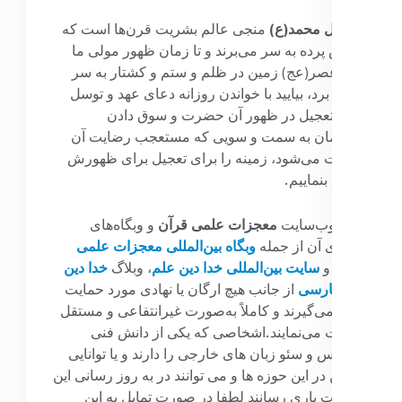
قائم آل محمد(ع)
منجی عالم بشریت قرن‌ها است که
در پس پرده به سر می‌برند و تا زمان ظهور مولی ما
امام عصر(عج) زمین در ظلم و ستم و کشتار به سر
خواهد برد، بیایید با خواندن روزانه دعای عهد و توسل
جهت تعجیل در ظهور آن حضرت و سوق دادن
اعمالمان به سمت و سویی که مستعجب رضایت آن
حضرت می‌شود، زمینه را برای تعجیل برای ظهورش
محقق بنماییم.
نکته
:
وب‌سایت
معجزات علمی قرآن
و وبگاه‌های
اقماری آن از جمله
وبگاه بین‌المللی معجزات علمی
قرآن
و
سایت بین‌المللی خدا دین علم
، وبلاگ
خدا دین
علم فارسی
از جانب هیچ ارگان یا نهادی مورد حمایت
قرار نمی‌گیرند و کاملاً به‌صورت غیرانتفاعی و مستقل
فعالیت می‌نمایند.اشخاصی که یکی از دانش فنی
وردپرس و سئو زبان های خارجی را دارند و یا توانایی
نوشتن در این حوزه ها و می توانند در به روز رسانی این
صفحات یاری رسانند لطفا در صورت تمایل به این