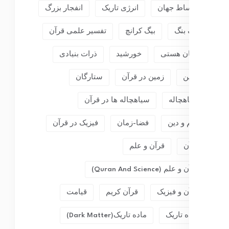
انبساط جهان
انرژی تاریک
انفجار بزرگ
بیگ بنگ
بیگ کرانچ
تفسیر علمی قرآن
جهان هستی
خورشید
ذرات بنیادی
زمین
زمین در قرآن
ستارگان
سیاهچاله
سیاهچاله ها در قرآن
علم و دین
فضا-زمان
فیزیک در قرآن
قرآن
قرآن و علم
قرآن و علم (Quran And Science)
قرآن و فیزیک
قرآن کریم
قیامت
ماده تاریک
ماده تاریک(dark Matter)