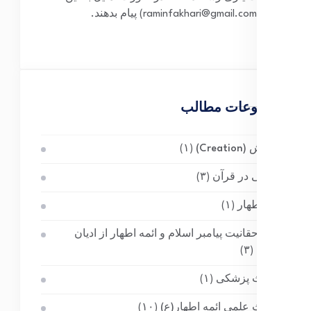
ایمیل(raminfakhari@gmail.com) پیام بدهند.
موضوعات مطالب
آفرینش (Creation)
(۱)
آناتومی در قرآن
(۳)
ائمه اطهار
(۱)
اثبات حقانیت پیامبر اسلام و ائمه اطهار از ادیان
پیشین
(۳)
احادیث پزشکی
(۱)
احادیث علمی ائمه اطهار(ع)
(۱۰)