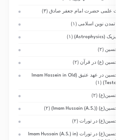
احادیث علمی حضرت امام جعفر صادق
(۳)
احیای تمدن نوین اسلامی
(۱)
اخترفیزیک (Astrophysics)
(۱)
امام حسین
(۲)
امام حسین (ع) در قرآن
(۲)
امام حسین در عهد عتیق (Imam Hossein in Old
(۱)
Testament)
امام حسین(ع)
(۲)
امام حسین(ع) (Imam Hussain (A.S.))
(۲)
امام حسین(ع) در تورات
(۲)
امام حسین(ع) در تورات (Imam Hussain (A.S.) in