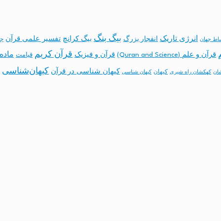
بیگ بنگ
انرژی تاریک
انفجار بزرگ
بیگ کرانچ
تفسیر علمی قرآن
جه
ساط جهان
قرآن کریم
ماده 
قرآن و علم (Quran and Science)
قرآن و فیزیک
قیامت
کیهان‌شناسی
کیهان شناسی در قرآن
کیهان
ان
کهکشان راه شیری
کیهان شناسی