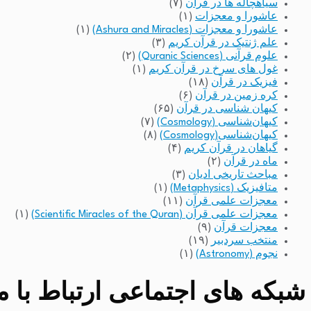
سیاهچاله ها در قرآن
(۷)
عاشورا و معجزات
(۱)
عاشورا و معجزات (Ashura and Miracles)
(۱)
علم ژنتیک در قرآن کریم
(۳)
علوم قرآنی (Quranic Sciences)
(۲)
غول های سرخ در قرآن کریم
(۱)
فیزیک در قرآن
(۱۸)
کره زمین در قرآن
(۶)
کیهان شناسی در قرآن
(۶۵)
کیهان‌شناسی (Cosmology)
(۷)
کیهان‌شناسی(Cosmology)
(۸)
گیاهان در قرآن کریم
(۴)
ماه در قرآن
(۲)
مباحث تاریخی ادیان
(۳)
متافیزیک (Metaphysics)
(۱)
معجزات علمی قرآن
(۱۱)
معجزات علمی قرآن (Scientific Miracles of the Quran)
(۱)
معجزات قرآن
(۹)
منتخب سردبیر
(۱۹)
نجوم (Astronomy)
(۱)
شبکه های اجتماعی ارتباط با مد