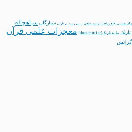
سیاهچاله
ستارگان
خورشید
ان هستی
ذرات بنیادی
زمین
زمین در قرآن
معجزات علمی قرآن
تاریک
ماده تاریک(dark matter)
گرانش