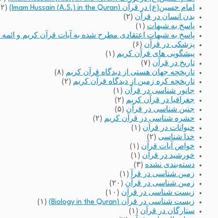
امام حسین(ع) در قرآن (Imam Hussain (A.S.) in the Quran)
(۲)
بدن انسان در قرآن
(۲)
پاسخ به شبهات
(۱)
پاسخ به شبهات اعتقادی مطرح شده به آیات قرآن کریم و ائمه 
پزشکی در قرآن
(۶)
پیشگویی های قرآن کریم
(۱)
تاریخ در قرآن
(۷)
تاریخچه جهان هستی از دیدگاه قرآن کریم
(۸)
تاریخچه کره زمین از دیدگاه قرآن کریم
(۲)
جانور شناسی در قرآن
(۱)
جغرافیا در قرآن کریم
(۲)
جنین شناسی در قرآن
(۵)
حشره شناسی در قرآن کریم
(۲)
حیوانات در قرآن
(۱)
خدا شناسی
(۲)
خواص آیات قرآن
(۱)
خورشید در قرآن
(۱)
دسته‌بندی نشده
(۳)
زمین شناسی در قرآ
(۱)
زمین شناسی در قرآن
(۲۰)
زیست شناسی در قرآن
(۱۰)
زیست شناسی در قرآن (Biology in the Quran)
(۱)
ستارگان در قرآن
(۱)