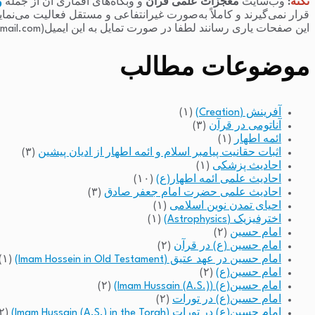
نکته
:
وب‌سایت
معجزات علمی قرآن
و وبگاه‌های اقماری آن از جمله
و
قرار نمی‌گیرند و کاملاً به‌صورت غیرانتفاعی و مستقل فعالیت می‌نما
این صفحات یاری رسانند لطفا در صورت تمایل به این ایمیل(raminfakhari@gmail.com) پیام بدهند.
موضوعات مطالب
آفرینش (Creation)
(۱)
آناتومی در قرآن
(۳)
ائمه اطهار
(۱)
اثبات حقانیت پیامبر اسلام و ائمه اطهار از ادیان پیشین
(۳)
احادیث پزشکی
(۱)
احادیث علمی ائمه اطهار(ع)
(۱۰)
احادیث علمی حضرت امام جعفر صادق
(۳)
احیای تمدن نوین اسلامی
(۱)
اخترفیزیک (Astrophysics)
(۱)
امام حسین
(۲)
امام حسین (ع) در قرآن
(۲)
امام حسین در عهد عتیق (Imam Hossein in Old Testament)
(۱)
امام حسین(ع)
(۲)
امام حسین(ع) (Imam Hussain (A.S.))
(۲)
امام حسین(ع) در تورات
(۲)
امام حسین(ع) در تورات (Imam Hussain (A.S.) in the Torah)
(۲)