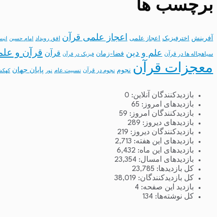
برچسب ها
اعجاز علمی قرآن
آفرینش
اخترفیزیک
اعجاز علمی
افق رویداد
امام حسین
انب
قرآن و علم
علم و دین
قرآن
فضا-زمان
سیاهچاله ها در قرآن
فیزیک در قرآن
معجزات قرآن
نجوم
پایان جهان
نجوم در قرآن
نسبیت عام
نور
کهکش
بازدیدکنندگان آنلاین:
0
بازدیدهای امروز:
65
بازدیدکنندگان امروز:
59
بازدیدهای دیروز:
289
بازدیدکنندگان دیروز:
219
بازدیدهای این هفته:
2,713
بازدیدهای این ماه:
6,432
بازدیدهای امسال:
23,354
کل بازدیدها:
23,785
کل بازدیدکنند‌گان:
38,019
بازدید این صفحه:
4
کل نوشته‌ها:
134