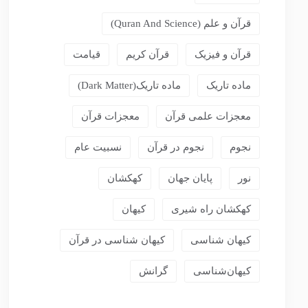
قرآن و علم (Quran And Science)
قرآن و فیزیک
قرآن کریم
قیامت
ماده تاریک
ماده تاریک(dark Matter)
معجزات علمی قرآن
معجزات قرآن
نجوم
نجوم در قرآن
نسبیت عام
نور
پایان جهان
کهکشان
کهکشان راه شیری
کیهان
کیهان شناسی
کیهان شناسی در قرآن
کیهان‌شناسی
گرانش