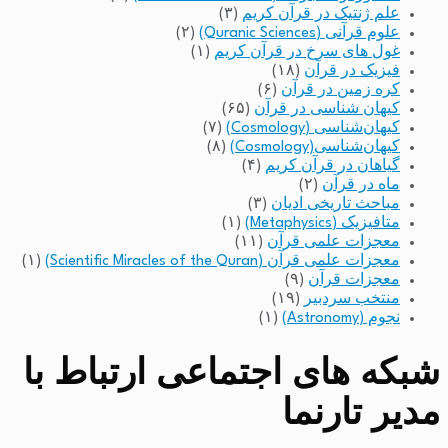
علم ژنتیک در قرآن کریم
(۳)
علوم قرآنی (Quranic Sciences)
(۲)
غول های سرخ در قرآن کریم
(۱)
فیزیک در قرآن
(۱۸)
کره زمین در قرآن
(۶)
کیهان شناسی در قرآن
(۶۵)
کیهان‌شناسی (Cosmology)
(۷)
کیهان‌شناسی(Cosmology)
(۸)
گیاهان در قرآن کریم
(۴)
ماه در قرآن
(۲)
مباحث تاریخی ادیان
(۳)
متافیزیک (Metaphysics)
(۱)
معجزات علمی قرآن
(۱۱)
معجزات علمی قرآن (Scientific Miracles of the Quran)
(۱)
معجزات قرآن
(۹)
منتخب سردبیر
(۱۹)
نجوم (Astronomy)
(۱)
شبکه های اجتماعی ارتباط با
مدیر تارنما