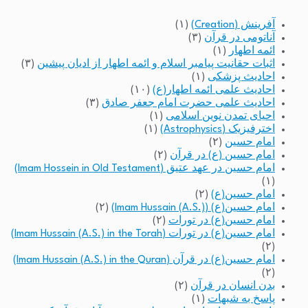
آفرینش (Creation)
(۱)
آناتومی در قرآن
(۳)
ائمه اطهار
(۱)
اثبات حقانیت پیامبر اسلام و ائمه اطهار از ادیان پیشین
(۳)
احادیث پزشکی
(۱)
احادیث علمی ائمه اطهار(ع)
(۱۰)
احادیث علمی حضرت امام جعفر صادق
(۳)
احیای تمدن نوین اسلامی
(۱)
اخترفیزیک (Astrophysics)
(۱)
امام حسین
(۲)
امام حسین (ع) در قرآن
(۲)
امام حسین در عهد عتیق (Imam Hossein in Old Testament)
(۱)
امام حسین(ع)
(۲)
امام حسین(ع) (Imam Hussain (A.S.))
(۲)
امام حسین(ع) در تورات
(۲)
امام حسین(ع) در تورات (Imam Hussain (A.S.) in the Torah)
(۲)
امام حسین(ع) در قرآن (Imam Hussain (A.S.) in the Quran)
(۲)
بدن انسان در قرآن
(۲)
پاسخ به شبهات
(۱)