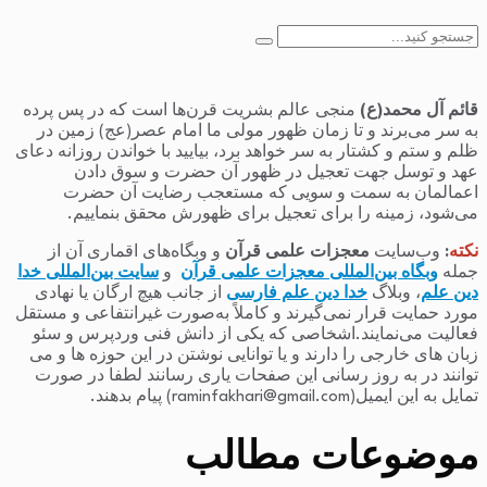
جستجو
برای:
قائم آل محمد(ع)
منجی عالم بشریت قرن‌ها است که در پس پرده
به سر می‌برند و تا زمان ظهور مولی ما امام عصر(عج) زمین در
ظلم و ستم و کشتار به سر خواهد برد، بیایید با خواندن روزانه دعای
عهد و توسل جهت تعجیل در ظهور آن حضرت و سوق دادن
اعمالمان به سمت و سویی که مستعجب رضایت آن حضرت
می‌شود، زمینه را برای تعجیل برای ظهورش محقق بنماییم.
نکته
:
وب‌سایت
معجزات علمی قرآن
و وبگاه‌های اقماری آن از
جمله
وبگاه بین‌المللی معجزات علمی قرآن
و
سایت بین‌المللی خدا
دین علم
، وبلاگ
خدا دین علم فارسی
از جانب هیچ ارگان یا نهادی
مورد حمایت قرار نمی‌گیرند و کاملاً به‌صورت غیرانتفاعی و مستقل
فعالیت می‌نمایند.اشخاصی که یکی از دانش فنی وردپرس و سئو
زبان های خارجی را دارند و یا توانایی نوشتن در این حوزه ها و می
توانند در به روز رسانی این صفحات یاری رسانند لطفا در صورت
تمایل به این ایمیل(raminfakhari@gmail.com) پیام بدهند.
موضوعات مطالب