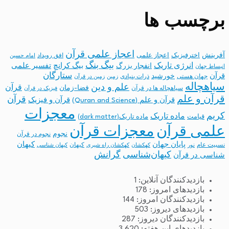
برچسب ها
اعجاز علمی قرآن
آفرینش
اخترفیزیک
اعجاز علمی
افق رویداد
امام حسین
بیگ بنگ
انرژی تاریک
انفجار بزرگ
بیگ کرانچ
تفسیر علمی
انبساط جهان
ستارگان
قرآن
خورشید
جهان هستی
ذرات بنیادی
زمین
زمین در قرآن
سیاهچاله
علم و دین
قرآن
فضا-زمان
سیاهچاله ها در قرآن
فیزیک در قرآن
قرآن و علم
قرآن
قرآن و علم (Quran and Science)
قرآن و فیزیک
معجزات
کریم
ماده تاریک
قیامت
ماده تاریک(dark matter)
معجزات قرآن
علمی قرآن
نجوم
نجوم در قرآن
پایان جهان
کیهان
نسبیت عام
کیهان
نور
کهکشان
کهکشان راه شیری
کیهان شناسی
کیهان‌شناسی
گرانش
شناسی در قرآن
بازدیدکنندگان آنلاین:
1
بازدیدهای امروز:
178
بازدیدکنندگان امروز:
144
بازدیدهای دیروز:
503
بازدیدکنندگان دیروز:
287