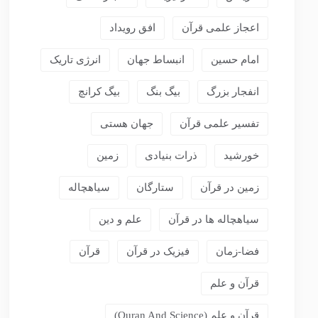
اعجاز علمی قرآن
افق رویداد
امام حسین
انبساط جهان
انرژی تاریک
انفجار بزرگ
بیگ بنگ
بیگ کرانچ
تفسیر علمی قرآن
جهان هستی
خورشید
ذرات بنیادی
زمین
زمین در قرآن
ستارگان
سیاهچاله
سیاهچاله ها در قرآن
علم و دین
فضا-زمان
فیزیک در قرآن
قرآن
قرآن و علم
قرآن و علم (Quran And Science)