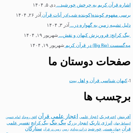
اشاره قرآن کریم به چرخش خورشید…
دی ۵, ۱۴۰۴
برسی مفهوم کوبنده(کوبنده شب)در آیات قرآن
آذر ۲۶, ۱۴۰۴
دلیل تشبیه زمین به گهواره در…
آذر ۳, ۱۴۰۴
بیگ کرانچ: فروریزش کیهان و نقش…
شهریور ۱۹, ۱۴۰۴
مِه‌گسست (Big Rip) در قرآن کریم
شهریور ۱۹, ۱۴۰۴
صفحات دوستان ما
1-
کیهان شناسی قرآن و اهل بیت
برچسب ها
اعجاز علمی قرآن
آفرینش
اخترفیزیک
اعجاز علمی
افق رویداد
امام حسین
بیگ بنگ
انرژی تاریک
انفجار بزرگ
بیگ کرانچ
تفسیر علمی
انبساط جهان
ستارگان
قرآن
خورشید
جهان هستی
ذرات بنیادی
زمین
زمین در قرآن