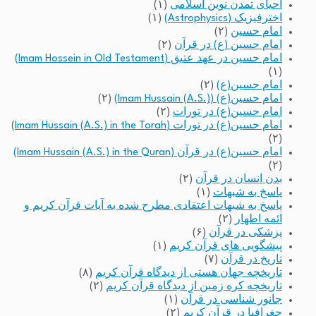
احیای تمدن نوین اسلامی
(۱)
اخترفیزیک (Astrophysics)
(۱)
امام حسین
(۲)
امام حسین (ع) در قرآن
(۲)
امام حسین در عهد عتیق (Imam Hossein in Old Testament)
(۱)
امام حسین(ع)
(۲)
امام حسین(ع) (Imam Hussain (A.S.))
(۲)
امام حسین(ع) در تورات
(۲)
امام حسین(ع) در تورات (Imam Hussain (A.S.) in the Torah)
(۲)
امام حسین(ع) در قرآن (Imam Hussain (A.S.) in the Quran)
(۲)
بدن انسان در قرآن
(۲)
پاسخ به شبهات
(۱)
پاسخ به شبهات اعتقادی مطرح شده به آیات قرآن کریم و
ائمه اطهار
(۲)
پزشکی در قرآن
(۶)
پیشگویی های قرآن کریم
(۱)
تاریخ در قرآن
(۷)
تاریخچه جهان هستی از دیدگاه قرآن کریم
(۸)
تاریخچه کره زمین از دیدگاه قرآن کریم
(۲)
جانور شناسی در قرآن
(۱)
جغرافیا در قرآن کریم
(۲)