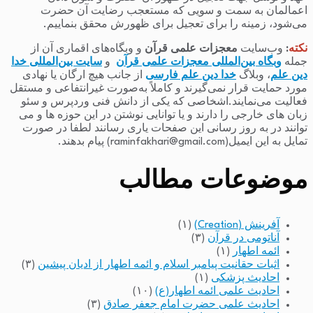
اعمالمان به سمت و سویی که مستعجب رضایت آن حضرت
می‌شود، زمینه را برای تعجیل برای ظهورش محقق بنماییم.
نکته
:
وب‌سایت
معجزات علمی قرآن
و وبگاه‌های اقماری آن از
جمله
وبگاه بین‌المللی معجزات علمی قرآن
و
سایت بین‌المللی خدا
دین علم
، وبلاگ
خدا دین علم فارسی
از جانب هیچ ارگان یا نهادی
مورد حمایت قرار نمی‌گیرند و کاملاً به‌صورت غیرانتفاعی و مستقل
فعالیت می‌نمایند.اشخاصی که یکی از دانش فنی وردپرس و سئو
زبان های خارجی را دارند و یا توانایی نوشتن در این حوزه ها و می
توانند در به روز رسانی این صفحات یاری رسانند لطفا در صورت
تمایل به این ایمیل(raminfakhari@gmail.com) پیام بدهند.
موضوعات مطالب
آفرینش (Creation)
(۱)
آناتومی در قرآن
(۳)
ائمه اطهار
(۱)
اثبات حقانیت پیامبر اسلام و ائمه اطهار از ادیان پیشین
(۳)
احادیث پزشکی
(۱)
احادیث علمی ائمه اطهار(ع)
(۱۰)
احادیث علمی حضرت امام جعفر صادق
(۳)