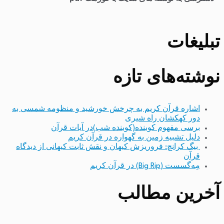
تبلیغات
نوشته‌های تازه
اشاره قرآن کریم به چرخش خورشید و منظومه شمسی به
دور کهکشان راه شیری
برسی مفهوم کوبنده(کوبنده شب)در آیات قرآن
دلیل تشبیه زمین به گهواره در قرآن کریم
بیگ کرانچ: فروریزش کیهان و نقش ثابت کیهانی از دیدگاه
قرآن
مِه‌گسست (Big Rip) در قرآن کریم
آخرین مطالب