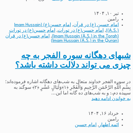
تیر ۱۰, ۱۴۰۴
رامین
امام حسین (ع) در قرآن
,
امام حسین(ع) (Imam Hussain
(A.S.))
,
امام حسین(ع) در تورات
,
امام حسین(ع) در تورات
(Imam Hussain (A.S.) in the Torah)
,
امام حسین(ع) در قرآن
(Imam Hussain (A.S.) in the Quran)
شبهای دهگانه سوره الفجر به چه
چیزی می تواند دلالت داشته باشد؟
در سوره الفجر خداوند متعال به شب‌های دهگانه اشاره فرموده‌اند؛
بِسْمِ اللَّهِ الرَّحْمَنِ الرَّحِیمِ وَالْفَجْرِ ﴿۱﴾وَلَیَالٍ عَشْرٍ ﴿۲﴾ سوگند به
سپیده دم،: و به شب‌های ده گانه اما این...
به خواندن ادامه دهید
خرداد ۱۶, ۱۴۰۴
رامین
ائمه اطهار
,
امام حسین