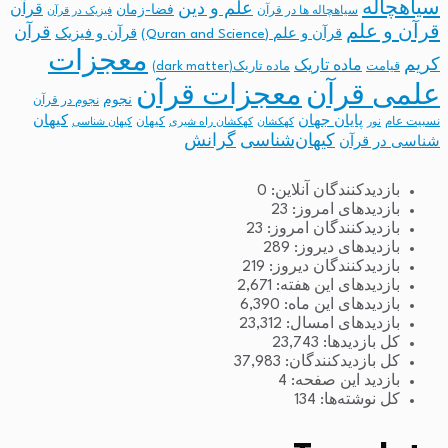
سیاهچاله
علم و دین
قرآن
فضا-زمان
سیاهچاله ها در قرآن
فیزیک در قرآن
قرآن و علم
قرآن
قرآن و علم (Quran and Science)
قرآن و فیزیک
معجزات
کریم
ماده تاریک
قیامت
ماده تاریک(dark matter)
معجزات قرآن
علمی قرآن
نجوم
نجوم در قرآن
پایان جهان
کیهان
نسبیت عام
کیهان
نور
کهکشان
کهکشان راه شیری
کیهان شناسی
کیهان‌شناسی
گرانش
شناسی در قرآن
بازدیدکنندگان آنلاین:
0
بازدیدهای امروز:
23
بازدیدکنندگان امروز:
23
بازدیدهای دیروز:
289
بازدیدکنندگان دیروز:
219
بازدیدهای این هفته:
2,671
بازدیدهای این ماه:
6,390
بازدیدهای امسال:
23,312
کل بازدیدها:
23,743
کل بازدیدکنند‌گان:
37,983
بازدید این صفحه:
4
کل نوشته‌ها:
134