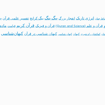
بیگ بنگ
انرژی تاریک
انفجار بزرگ
بیگ کرانچ
تفسیر علمی قرآن
جه
ساط جهان
قرآن کریم
ماده 
قرآن و علم (Quran and Science)
قرآن و فیزیک
قیامت
کیهان‌شناسی
کیهان شناسی در قرآن
کیهان
ان
کهکشان راه شیری
کیهان شناسی