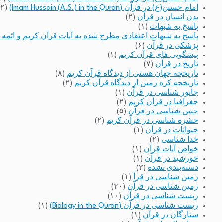
امام حسین(ع) در قرآن (Imam Hussain (A.S.) in the Quran)
(۲)
بدن انسان در قرآن
(۲)
پاسخ به شبهات
(۱)
پاسخ به شبهات اعتقادی مطرح شده به آیات قرآن کریم و ائمه 
پزشکی در قرآن
(۶)
پیشگویی های قرآن کریم
(۱)
تاریخ در قرآن
(۷)
تاریخچه جهان هستی از دیدگاه قرآن کریم
(۸)
تاریخچه کره زمین از دیدگاه قرآن کریم
(۲)
جانور شناسی در قرآن
(۱)
جغرافیا در قرآن کریم
(۲)
جنین شناسی در قرآن
(۵)
حشره شناسی در قرآن کریم
(۲)
حیوانات در قرآن
(۱)
خدا شناسی
(۲)
خواص آیات قرآن
(۱)
خورشید در قرآن
(۱)
دسته‌بندی نشده
(۳)
زمین شناسی در قرآ
(۱)
زمین شناسی در قرآن
(۲۰)
زیست شناسی در قرآن
(۱۰)
زیست شناسی در قرآن (Biology in the Quran)
(۱)
ستارگان در قرآن
(۱)