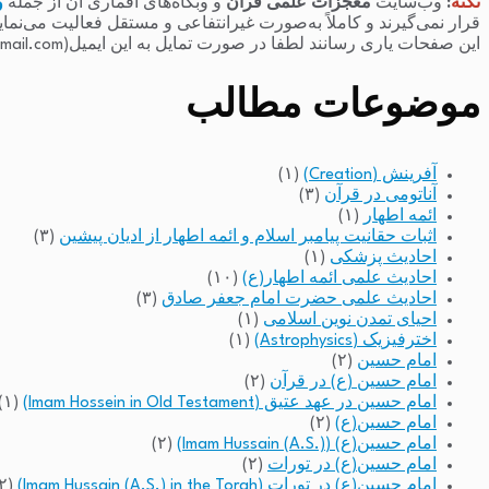
نکته
:
وب‌سایت
معجزات علمی قرآن
و وبگاه‌های اقماری آن از جمله
و
قرار نمی‌گیرند و کاملاً به‌صورت غیرانتفاعی و مستقل فعالیت می‌نما
این صفحات یاری رسانند لطفا در صورت تمایل به این ایمیل(raminfakhari@gmail.com) پیام بدهند.
موضوعات مطالب
آفرینش (Creation)
(۱)
آناتومی در قرآن
(۳)
ائمه اطهار
(۱)
اثبات حقانیت پیامبر اسلام و ائمه اطهار از ادیان پیشین
(۳)
احادیث پزشکی
(۱)
احادیث علمی ائمه اطهار(ع)
(۱۰)
احادیث علمی حضرت امام جعفر صادق
(۳)
احیای تمدن نوین اسلامی
(۱)
اخترفیزیک (Astrophysics)
(۱)
امام حسین
(۲)
امام حسین (ع) در قرآن
(۲)
امام حسین در عهد عتیق (Imam Hossein in Old Testament)
(۱)
امام حسین(ع)
(۲)
امام حسین(ع) (Imam Hussain (A.S.))
(۲)
امام حسین(ع) در تورات
(۲)
امام حسین(ع) در تورات (Imam Hussain (A.S.) in the Torah)
(۲)