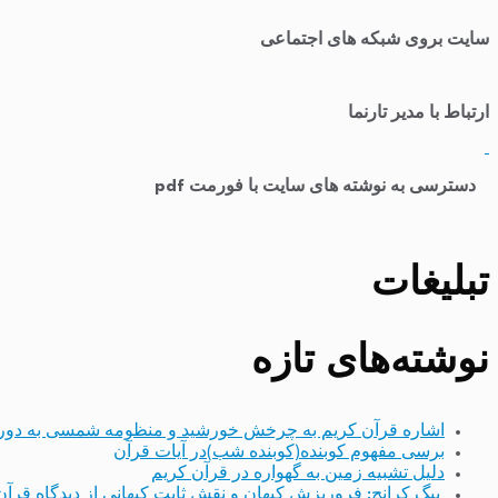
سایت بروی شبکه های اجتماعی
ارتباط با مدیر تارنما
​
دسترسی به نوشته های سایت با فورمت pdf
تبلیغات
نوشته‌های تازه
اشاره قرآن کریم به چرخش خورشید و منظومه شمسی به دور
برسی مفهوم کوبنده(کوبنده شب)در آیات قرآن
دلیل تشبیه زمین به گهواره در قرآن کریم
بیگ کرانچ: فروریزش کیهان و نقش ثابت کیهانی از دیدگاه قرآن