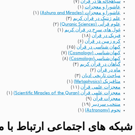
سیاهچاله ها در قرآن
(۷)
عاشورا و معجزات
(۱)
عاشورا و معجزات (Ashura and Miracles)
(۱)
علم ژنتیک در قرآن کریم
(۳)
علوم قرآنی (Quranic Sciences)
(۲)
غول های سرخ در قرآن کریم
(۱)
فیزیک در قرآن
(۱۸)
کره زمین در قرآن
(۶)
کیهان شناسی در قرآن
(۶۵)
کیهان‌شناسی (Cosmology)
(۷)
کیهان‌شناسی(Cosmology)
(۸)
گیاهان در قرآن کریم
(۴)
ماه در قرآن
(۲)
مباحث تاریخی ادیان
(۳)
متافیزیک (Metaphysics)
(۱)
معجزات علمی قرآن
(۱۱)
معجزات علمی قرآن (Scientific Miracles of the Quran)
(۱)
معجزات قرآن
(۹)
منتخب سردبیر
(۱۹)
نجوم (Astronomy)
(۱)
شبکه های اجتماعی ارتباط با مد