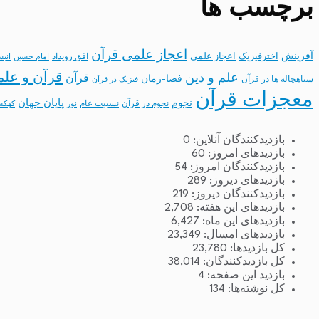
برچسب ها
اعجاز علمی قرآن
آفرینش
اخترفیزیک
اعجاز علمی
افق رویداد
امام حسین
انب
قرآن و علم
علم و دین
قرآن
فضا-زمان
سیاهچاله ها در قرآن
فیزیک در قرآن
معجزات قرآن
نجوم
پایان جهان
نجوم در قرآن
نسبیت عام
نور
کهکش
بازدیدکنندگان آنلاین:
0
بازدیدهای امروز:
60
بازدیدکنندگان امروز:
54
بازدیدهای دیروز:
289
بازدیدکنندگان دیروز:
219
بازدیدهای این هفته:
2,708
بازدیدهای این ماه:
6,427
بازدیدهای امسال:
23,349
کل بازدیدها:
23,780
کل بازدیدکنند‌گان:
38,014
بازدید این صفحه:
4
کل نوشته‌ها:
134