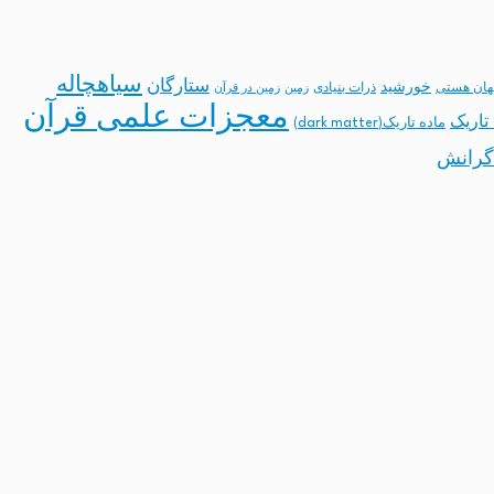
سیاهچاله
ستارگان
خورشید
ان هستی
ذرات بنیادی
زمین
زمین در قرآن
معجزات علمی قرآن
تاریک
ماده تاریک(dark matter)
گرانش