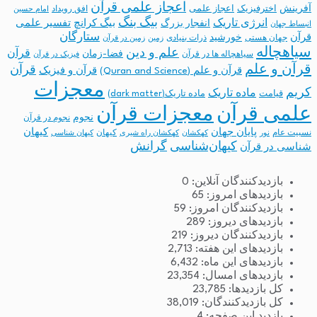
اعجاز علمی قرآن
آفرینش
اخترفیزیک
اعجاز علمی
افق رویداد
امام حسین
بیگ بنگ
انرژی تاریک
انفجار بزرگ
بیگ کرانچ
تفسیر علمی
انبساط جهان
ستارگان
قرآن
خورشید
جهان هستی
ذرات بنیادی
زمین
زمین در قرآن
سیاهچاله
علم و دین
قرآن
فضا-زمان
سیاهچاله ها در قرآن
فیزیک در قرآن
قرآن و علم
قرآن
قرآن و علم (Quran and Science)
قرآن و فیزیک
معجزات
کریم
ماده تاریک
قیامت
ماده تاریک(dark matter)
معجزات قرآن
علمی قرآن
نجوم
نجوم در قرآن
پایان جهان
کیهان
نسبیت عام
کیهان
نور
کهکشان
کهکشان راه شیری
کیهان شناسی
کیهان‌شناسی
گرانش
شناسی در قرآن
بازدیدکنندگان آنلاین:
0
بازدیدهای امروز:
65
بازدیدکنندگان امروز:
59
بازدیدهای دیروز:
289
بازدیدکنندگان دیروز:
219
بازدیدهای این هفته:
2,713
بازدیدهای این ماه:
6,432
بازدیدهای امسال:
23,354
کل بازدیدها:
23,785
کل بازدیدکنند‌گان:
38,019
بازدید این صفحه:
4