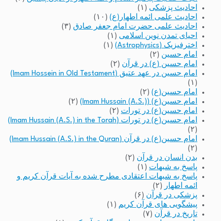
احادیث پزشکی
(۱)
احادیث علمی ائمه اطهار(ع)
(۱۰)
احادیث علمی حضرت امام جعفر صادق
(۳)
احیای تمدن نوین اسلامی
(۱)
اخترفیزیک (Astrophysics)
(۱)
امام حسین
(۲)
امام حسین (ع) در قرآن
(۲)
امام حسین در عهد عتیق (Imam Hossein in Old Testament)
(۱)
امام حسین(ع)
(۲)
امام حسین(ع) (Imam Hussain (A.S.))
(۲)
امام حسین(ع) در تورات
(۲)
امام حسین(ع) در تورات (Imam Hussain (A.S.) in the Torah)
(۲)
امام حسین(ع) در قرآن (Imam Hussain (A.S.) in the Quran)
(۲)
بدن انسان در قرآن
(۲)
پاسخ به شبهات
(۱)
پاسخ به شبهات اعتقادی مطرح شده به آیات قرآن کریم و
ائمه اطهار
(۲)
پزشکی در قرآن
(۶)
پیشگویی های قرآن کریم
(۱)
تاریخ در قرآن
(۷)