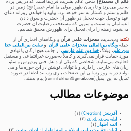
قائم آل محمد(ع)
منجی عالم بشریت قرن‌ها است که در پس پرده
به سر می‌برند و تا زمان ظهور مولی ما امام عصر(عج) زمین در
ظلم و ستم و کشتار به سر خواهد برد، بیایید با خواندن روزانه دعای
عهد و توسل جهت تعجیل در ظهور آن حضرت و سوق دادن
اعمالمان به سمت و سویی که مستعجب رضایت آن حضرت
می‌شود، زمینه را برای تعجیل برای ظهورش محقق بنماییم.
نکته
:
وب‌سایت
معجزات علمی قرآن
و وبگاه‌های اقماری آن از
جمله
وبگاه بین‌المللی معجزات علمی قرآن
و
سایت بین‌المللی خدا
دین علم
، وبلاگ
خدا دین علم فارسی
از جانب هیچ ارگان یا نهادی
مورد حمایت قرار نمی‌گیرند و کاملاً به‌صورت غیرانتفاعی و مستقل
فعالیت می‌نمایند.اشخاصی که یکی از دانش فنی وردپرس و سئو
زبان های خارجی را دارند و یا توانایی نوشتن در این حوزه ها و می
توانند در به روز رسانی این صفحات یاری رسانند لطفا در صورت
تمایل به این ایمیل(raminfakhari@gmail.com) پیام بدهند.
موضوعات مطالب
آفرینش (Creation)
(۱)
آناتومی در قرآن
(۳)
ائمه اطهار
(۱)
اثبات حقانیت پیامبر اسلام و ائمه اطهار از ادیان پیشین
(۳)