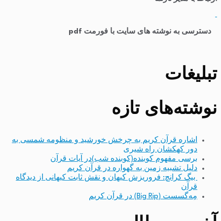
​
دسترسی به نوشته های سایت با فورمت pdf
تبلیغات
نوشته‌های تازه
اشاره قرآن کریم به چرخش خورشید و منظومه شمسی به
دور کهکشان راه شیری
برسی مفهوم کوبنده(کوبنده شب)در آیات قرآن
دلیل تشبیه زمین به گهواره در قرآن کریم
بیگ کرانچ: فروریزش کیهان و نقش ثابت کیهانی از دیدگاه
قرآن
مِه‌گسست (Big Rip) در قرآن کریم