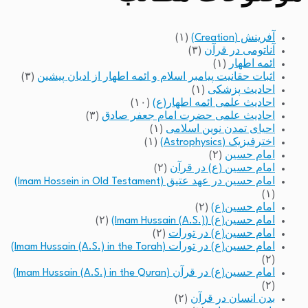
آفرینش (Creation)
(۱)
آناتومی در قرآن
(۳)
ائمه اطهار
(۱)
اثبات حقانیت پیامبر اسلام و ائمه اطهار از ادیان پیشین
(۳)
احادیث پزشکی
(۱)
احادیث علمی ائمه اطهار(ع)
(۱۰)
احادیث علمی حضرت امام جعفر صادق
(۳)
احیای تمدن نوین اسلامی
(۱)
اخترفیزیک (Astrophysics)
(۱)
امام حسین
(۲)
امام حسین (ع) در قرآن
(۲)
امام حسین در عهد عتیق (Imam Hossein in Old Testament)
(۱)
امام حسین(ع)
(۲)
امام حسین(ع) (Imam Hussain (A.S.))
(۲)
امام حسین(ع) در تورات
(۲)
امام حسین(ع) در تورات (Imam Hussain (A.S.) in the Torah)
(۲)
امام حسین(ع) در قرآن (Imam Hussain (A.S.) in the Quran)
(۲)
بدن انسان در قرآن
(۲)