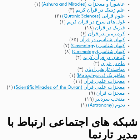
عاشورا و معجزات (Ashura and Miracles)
(۱)
علم ژنتیک در قرآن کریم
(۳)
علوم قرآنی (Quranic Sciences)
(۲)
غول های سرخ در قرآن کریم
(۱)
فیزیک در قرآن
(۱۸)
کره زمین در قرآن
(۶)
کیهان شناسی در قرآن
(۶۵)
کیهان‌شناسی (Cosmology)
(۷)
کیهان‌شناسی(Cosmology)
(۸)
گیاهان در قرآن کریم
(۴)
ماه در قرآن
(۲)
مباحث تاریخی ادیان
(۳)
متافیزیک (Metaphysics)
(۱)
معجزات علمی قرآن
(۱۱)
معجزات علمی قرآن (Scientific Miracles of the Quran)
(۱)
معجزات قرآن
(۹)
منتخب سردبیر
(۱۹)
نجوم (Astronomy)
(۱)
شبکه های اجتماعی ارتباط با
مدیر تارنما