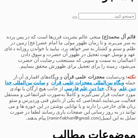
جستجو
برای:
قائم آل محمد(ع)
منجی عالم بشریت قرن‌ها است که در پس پرده
به سر می‌برند و تا زمان ظهور مولی ما امام عصر(عج) زمین در
ظلم و ستم و کشتار به سر خواهد برد، بیایید با خواندن روزانه دعای
عهد و توسل جهت تعجیل در ظهور آن حضرت و سوق دادن
اعمالمان به سمت و سویی که مستعجب رضایت آن حضرت
می‌شود، زمینه را برای تعجیل برای ظهورش محقق بنماییم.
نکته
:
وب‌سایت
معجزات علمی قرآن
و وبگاه‌های اقماری آن از
جمله
وبگاه بین‌المللی معجزات علمی قرآن
و
سایت بین‌المللی خدا
دین علم
، وبلاگ
خدا دین علم فارسی
از جانب هیچ ارگان یا نهادی
مورد حمایت قرار نمی‌گیرند و کاملاً به‌صورت غیرانتفاعی و مستقل
فعالیت می‌نمایند.اشخاصی که یکی از دانش فنی وردپرس و سئو
زبان های خارجی را دارند و یا توانایی نوشتن در این حوزه ها و می
توانند در به روز رسانی این صفحات یاری رسانند لطفا در صورت
تمایل به این ایمیل(raminfakhari@gmail.com) پیام بدهند.
موضوعات مطالب