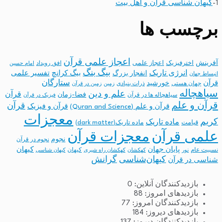
1-
کیهان شناسی قرآن و اهل بیت
برچسب ها
اعجاز علمی قرآن
آفرینش
اخترفیزیک
اعجاز علمی
افق رویداد
امام حسین
بیگ بنگ
انرژی تاریک
انفجار بزرگ
بیگ کرانچ
تفسیر علمی
انبساط جهان
ستارگان
قرآن
خورشید
جهان هستی
ذرات بنیادی
زمین
زمین در قرآن
سیاهچاله
علم و دین
قرآن
فضا-زمان
سیاهچاله ها در قرآن
فیزیک در قرآن
قرآن و علم
قرآن
قرآن و علم (Quran and Science)
قرآن و فیزیک
معجزات
کریم
ماده تاریک
قیامت
ماده تاریک(dark matter)
معجزات قرآن
علمی قرآن
نجوم
نجوم در قرآن
پایان جهان
کیهان
نسبیت عام
کیهان
نور
کهکشان
کهکشان راه شیری
کیهان شناسی
کیهان‌شناسی
گرانش
شناسی در قرآن
بازدیدکنندگان آنلاین:
0
بازدیدهای امروز:
88
بازدیدکنندگان امروز:
77
بازدیدهای دیروز:
184