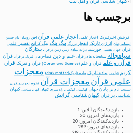
1-
کیهان شناسی قرآن و اهل بیت
برچسب ها
اعجاز علمی قرآن
آفرینش
اخترفیزیک
اعجاز علمی
افق رویداد
امام حسین
بیگ بنگ
انرژی تاریک
انفجار بزرگ
بیگ کرانچ
تفسیر علمی
انبساط جهان
ستارگان
قرآن
خورشید
جهان هستی
ذرات بنیادی
زمین
زمین در قرآن
سیاهچاله
علم و دین
قرآن
فضا-زمان
سیاهچاله ها در قرآن
فیزیک در قرآن
قرآن و علم
قرآن
قرآن و علم (Quran and Science)
قرآن و فیزیک
معجزات
کریم
ماده تاریک
قیامت
ماده تاریک(dark matter)
معجزات قرآن
علمی قرآن
نجوم
نجوم در قرآن
پایان جهان
کیهان
نسبیت عام
کیهان
نور
کهکشان
کهکشان راه شیری
کیهان شناسی
کیهان‌شناسی
گرانش
شناسی در قرآن
بازدیدکنندگان آنلاین:
1
بازدیدهای امروز:
20
بازدیدکنندگان امروز:
20
بازدیدهای دیروز:
289
بازدیدکنندگان دیروز:
219