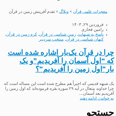
معجزات علمی قرآن
>
وبلاگ
>
تقدم آفرینش زمین در قرآن
فروردین ۲۹, ۱۴۰۳
رامین فخاری
پاسخ به شبهات
,
زمین شناسی در قرآن
,
کره زمین در قرآن
,
کیهان شناسی در قرآن
,
منتخب سردبیر
چرا در قرآن یک‌بار اشاره شده است
که “اول آسمان را آفریدیم”و یک
بار”اول زمین را آفریدیم”؟
یک شبهه قدیمی که اخیراً هم مطرح شده است این مساله است که
چرا خداوند متعال در آیه ۲۹ سوره بقره فرموده‌اند که اول زمین را
آفریدیم بعد آسمان...
به خواندن ادامه دهید
جستجو