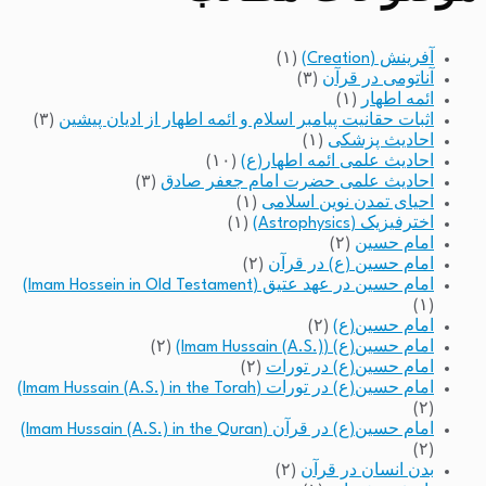
آفرینش (Creation)
(۱)
آناتومی در قرآن
(۳)
ائمه اطهار
(۱)
اثبات حقانیت پیامبر اسلام و ائمه اطهار از ادیان پیشین
(۳)
احادیث پزشکی
(۱)
احادیث علمی ائمه اطهار(ع)
(۱۰)
احادیث علمی حضرت امام جعفر صادق
(۳)
احیای تمدن نوین اسلامی
(۱)
اخترفیزیک (Astrophysics)
(۱)
امام حسین
(۲)
امام حسین (ع) در قرآن
(۲)
امام حسین در عهد عتیق (Imam Hossein in Old Testament)
(۱)
امام حسین(ع)
(۲)
امام حسین(ع) (Imam Hussain (A.S.))
(۲)
امام حسین(ع) در تورات
(۲)
امام حسین(ع) در تورات (Imam Hussain (A.S.) in the Torah)
(۲)
امام حسین(ع) در قرآن (Imam Hussain (A.S.) in the Quran)
(۲)
بدن انسان در قرآن
(۲)