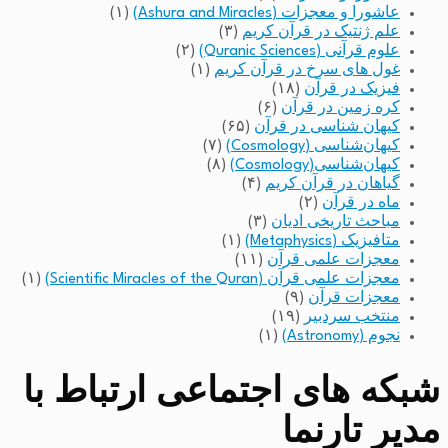
عاشورا و معجزات (Ashura and Miracles)
(۱)
علم ژنتیک در قرآن کریم
(۳)
علوم قرآنی (Quranic Sciences)
(۲)
غول های سرخ در قرآن کریم
(۱)
فیزیک در قرآن
(۱۸)
کره زمین در قرآن
(۶)
کیهان شناسی در قرآن
(۶۵)
کیهان‌شناسی (Cosmology)
(۷)
کیهان‌شناسی(Cosmology)
(۸)
گیاهان در قرآن کریم
(۴)
ماه در قرآن
(۲)
مباحث تاریخی ادیان
(۳)
متافیزیک (Metaphysics)
(۱)
معجزات علمی قرآن
(۱۱)
معجزات علمی قرآن (Scientific Miracles of the Quran)
(۱)
معجزات قرآن
(۹)
منتخب سردبیر
(۱۹)
نجوم (Astronomy)
(۱)
شبکه های اجتماعی ارتباط با
مدیر تارنما