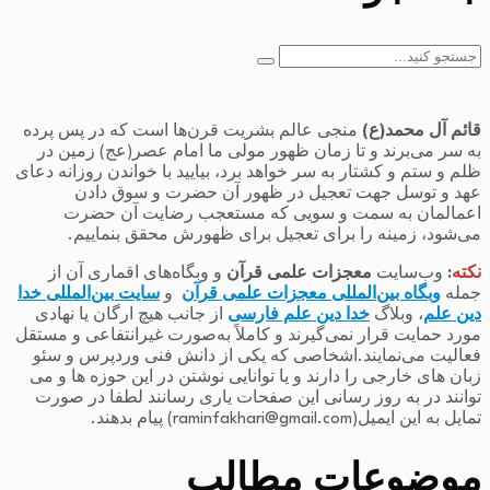
جستجو
برای:
قائم آل محمد(ع)
منجی عالم بشریت قرن‌ها است که در پس پرده
به سر می‌برند و تا زمان ظهور مولی ما امام عصر(عج) زمین در
ظلم و ستم و کشتار به سر خواهد برد، بیایید با خواندن روزانه دعای
عهد و توسل جهت تعجیل در ظهور آن حضرت و سوق دادن
اعمالمان به سمت و سویی که مستعجب رضایت آن حضرت
می‌شود، زمینه را برای تعجیل برای ظهورش محقق بنماییم.
نکته
:
وب‌سایت
معجزات علمی قرآن
و وبگاه‌های اقماری آن از
جمله
وبگاه بین‌المللی معجزات علمی قرآن
و
سایت بین‌المللی خدا
دین علم
، وبلاگ
خدا دین علم فارسی
از جانب هیچ ارگان یا نهادی
مورد حمایت قرار نمی‌گیرند و کاملاً به‌صورت غیرانتفاعی و مستقل
فعالیت می‌نمایند.اشخاصی که یکی از دانش فنی وردپرس و سئو
زبان های خارجی را دارند و یا توانایی نوشتن در این حوزه ها و می
توانند در به روز رسانی این صفحات یاری رسانند لطفا در صورت
تمایل به این ایمیل(raminfakhari@gmail.com) پیام بدهند.
موضوعات مطالب