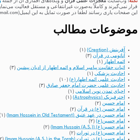
نکته
:
وب‌سایت
معجزات علمی قرآن
و وبگاه‌های اقماری آن از جمله
و
قرار نمی‌گیرند و کاملاً به‌صورت غیرانتفاعی و مستقل فعالیت می‌نما
این صفحات یاری رسانند لطفا در صورت تمایل به این ایمیل(raminfakhari@gmail.com) پیام بدهند.
موضوعات مطالب
آفرینش (Creation)
(۱)
آناتومی در قرآن
(۳)
ائمه اطهار
(۱)
اثبات حقانیت پیامبر اسلام و ائمه اطهار از ادیان پیشین
(۳)
احادیث پزشکی
(۱)
احادیث علمی ائمه اطهار(ع)
(۱۰)
احادیث علمی حضرت امام جعفر صادق
(۳)
احیای تمدن نوین اسلامی
(۱)
اخترفیزیک (Astrophysics)
(۱)
امام حسین
(۲)
امام حسین (ع) در قرآن
(۲)
امام حسین در عهد عتیق (Imam Hossein in Old Testament)
(۱)
امام حسین(ع)
(۲)
امام حسین(ع) (Imam Hussain (A.S.))
(۲)
امام حسین(ع) در تورات
(۲)
امام حسین(ع) در تورات (Imam Hussain (A.S.) in the Torah)
(۲)