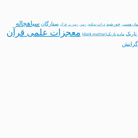
سیاهچاله
ستارگان
خورشید
ان هستی
ذرات بنیادی
زمین
زمین در قرآن
معجزات علمی قرآن
تاریک
ماده تاریک(dark matter)
گرانش