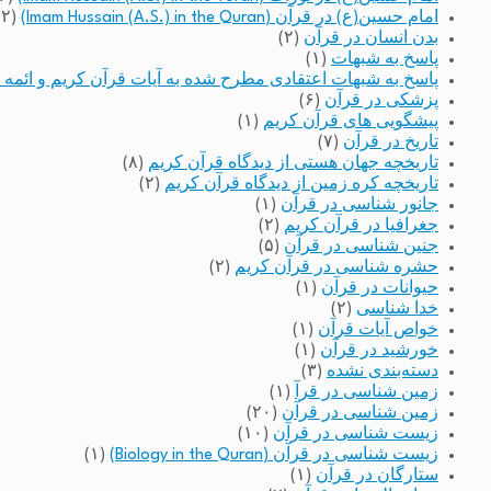
امام حسین(ع) در قرآن (Imam Hussain (A.S.) in the Quran)
(۲)
بدن انسان در قرآن
(۲)
پاسخ به شبهات
(۱)
پاسخ به شبهات اعتقادی مطرح شده به آیات قرآن کریم و ائمه 
پزشکی در قرآن
(۶)
پیشگویی های قرآن کریم
(۱)
تاریخ در قرآن
(۷)
تاریخچه جهان هستی از دیدگاه قرآن کریم
(۸)
تاریخچه کره زمین از دیدگاه قرآن کریم
(۲)
جانور شناسی در قرآن
(۱)
جغرافیا در قرآن کریم
(۲)
جنین شناسی در قرآن
(۵)
حشره شناسی در قرآن کریم
(۲)
حیوانات در قرآن
(۱)
خدا شناسی
(۲)
خواص آیات قرآن
(۱)
خورشید در قرآن
(۱)
دسته‌بندی نشده
(۳)
زمین شناسی در قرآ
(۱)
زمین شناسی در قرآن
(۲۰)
زیست شناسی در قرآن
(۱۰)
زیست شناسی در قرآن (Biology in the Quran)
(۱)
ستارگان در قرآن
(۱)