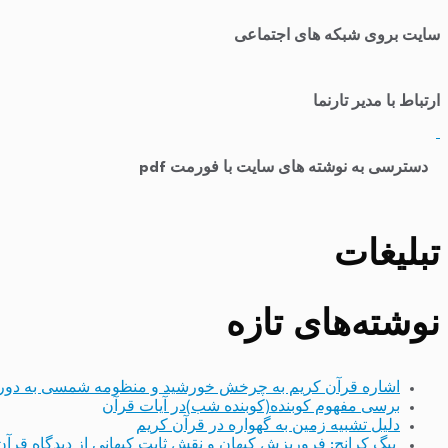
سایت بروی شبکه های اجتماعی
ارتباط با مدیر تارنما
​
دسترسی به نوشته های سایت با فورمت pdf
تبلیغات
نوشته‌های تازه
اشاره قرآن کریم به چرخش خورشید و منظومه شمسی به دور
برسی مفهوم کوبنده(کوبنده شب)در آیات قرآن
دلیل تشبیه زمین به گهواره در قرآن کریم
بیگ کرانچ: فروریزش کیهان و نقش ثابت کیهانی از دیدگاه قرآن