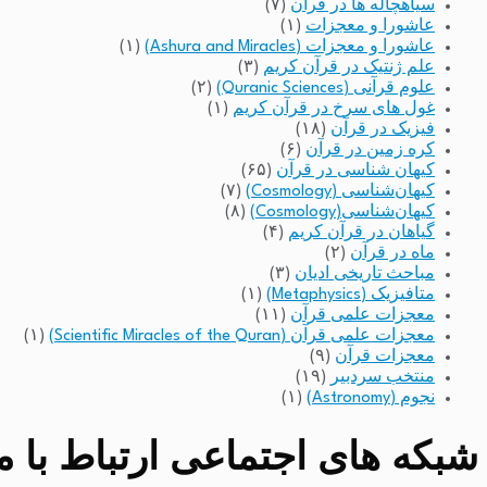
سیاهچاله ها در قرآن
(۷)
عاشورا و معجزات
(۱)
عاشورا و معجزات (Ashura and Miracles)
(۱)
علم ژنتیک در قرآن کریم
(۳)
علوم قرآنی (Quranic Sciences)
(۲)
غول های سرخ در قرآن کریم
(۱)
فیزیک در قرآن
(۱۸)
کره زمین در قرآن
(۶)
کیهان شناسی در قرآن
(۶۵)
کیهان‌شناسی (Cosmology)
(۷)
کیهان‌شناسی(Cosmology)
(۸)
گیاهان در قرآن کریم
(۴)
ماه در قرآن
(۲)
مباحث تاریخی ادیان
(۳)
متافیزیک (Metaphysics)
(۱)
معجزات علمی قرآن
(۱۱)
معجزات علمی قرآن (Scientific Miracles of the Quran)
(۱)
معجزات قرآن
(۹)
منتخب سردبیر
(۱۹)
نجوم (Astronomy)
(۱)
شبکه های اجتماعی ارتباط با مد