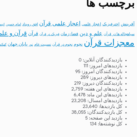
برچسب ها
اعجاز علمی قرآن
آفرینش
اخترفیزیک
اعجاز علمی
افق رویداد
امام حسین
انب
قرآن و علم
علم و دین
قرآن
فضا-زمان
سیاهچاله ها در قرآن
فیزیک در قرآن
معجزات قرآن
نجوم
پایان جهان
نجوم در قرآن
نسبیت عام
نور
کهکش
بازدیدکنندگان آنلاین:
0
بازدیدهای امروز:
111
بازدیدکنندگان امروز:
95
بازدیدهای دیروز:
289
بازدیدکنندگان دیروز:
219
بازدیدهای این هفته:
2,759
بازدیدهای این ماه:
6,478
بازدیدهای امسال:
23,208
کل بازدیدها:
23,640
کل بازدیدکنند‌گان:
38,055
بازدید این صفحه:
5
کل نوشته‌ها:
134