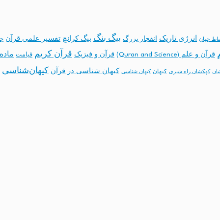
بیگ بنگ
انرژی تاریک
انفجار بزرگ
بیگ کرانچ
تفسیر علمی قرآن
جه
ساط جهان
قرآن کریم
ماده 
قرآن و علم (Quran and Science)
قرآن و فیزیک
قیامت
کیهان‌شناسی
کیهان شناسی در قرآن
کیهان
ان
کهکشان راه شیری
کیهان شناسی