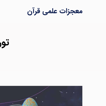
معجزات علمی قرآن
تورم ک