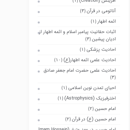
آفرینش (Creation)
(۱)
آناتومی در قرآن
(۳)
ائمه اطهار
(۱)
اثبات حقانیت پیامبر اسلام و ائمه اطهار از
ادیان پیشین
(۳)
احادیث پزشکی
(۱)
احادیث علمی ائمه اطهار(ع)
(۱۰)
احادیث علمی حضرت امام جعفر صادق
(۳)
احیای تمدن نوین اسلامی
(۱)
اخترفیزیک (Astrophysics)
(۱)
امام حسین
(۲)
امام حسین (ع) در قرآن
(۲)
امام حسین در عهد عتیق (Imam Hossein