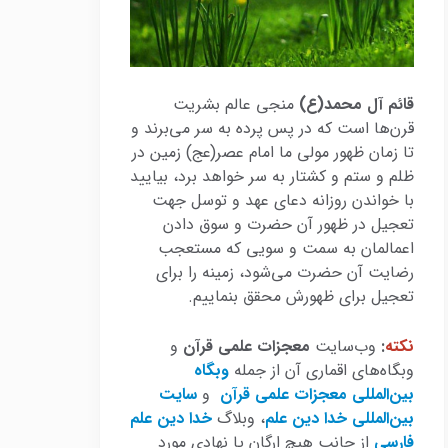
قائم آل محمد(ع)
منجی عالم بشریت
قرن‌ها است که در پس پرده به سر می‌برند و
تا زمان ظهور مولی ما امام عصر(عج) زمین در
ظلم و ستم و کشتار به سر خواهد برد، بیایید
با خواندن روزانه دعای عهد و توسل جهت
تعجیل در ظهور آن حضرت و سوق دادن
اعمالمان به سمت و سویی که مستعجب
رضایت آن حضرت می‌شود، زمینه را برای
تعجیل برای ظهورش محقق بنماییم.
نکته
:
وب‌سایت
معجزات علمی قرآن
و
وبگاه‌های اقماری آن از جمله
وبگاه
بین‌المللی معجزات علمی قرآن
و
سایت
بین‌المللی خدا دین علم
، وبلاگ
خدا دین علم
فارسی
از جانب هیچ ارگان یا نهادی مورد