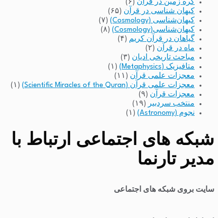
کره زمین در قرآن
(۶)
کیهان شناسی در قرآن
(۶۵)
کیهان‌شناسی (Cosmology)
(۷)
کیهان‌شناسی(Cosmology)
(۸)
گیاهان در قرآن کریم
(۴)
ماه در قرآن
(۲)
مباحث تاریخی ادیان
(۳)
متافیزیک (Metaphysics)
(۱)
معجزات علمی قرآن
(۱۱)
معجزات علمی قرآن (Scientific Miracles of the Quran)
(۱)
معجزات قرآن
(۹)
منتخب سردبیر
(۱۹)
نجوم (Astronomy)
(۱)
شبکه های اجتماعی ارتباط با
مدیر تارنما
سایت بروی شبکه های اجتماعی