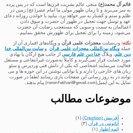
قائم آل محمد(ع)
منجی عالم بشریت قرن‌ها است که در پس پرده
به سر می‌برند و تا زمان ظهور مولی ما امام عصر(عج) زمین در
ظلم و ستم و کشتار به سر خواهد برد، بیایید با خواندن روزانه دعای
عهد و توسل جهت تعجیل در ظهور آن حضرت و سوق دادن
اعمالمان به سمت و سویی که مستعجب رضایت آن حضرت
می‌شود، زمینه را برای تعجیل برای ظهورش محقق بنماییم.
نکته
:
وب‌سایت
معجزات علمی قرآن
و وبگاه‌های اقماری آن از
جمله
وبگاه بین‌المللی معجزات علمی قرآن
و
سایت بین‌المللی خدا
دین علم
، وبلاگ
خدا دین علم فارسی
از جانب هیچ ارگان یا نهادی
مورد حمایت قرار نمی‌گیرند و کاملاً به‌صورت غیرانتفاعی و مستقل
فعالیت می‌نمایند.اشخاصی که یکی از دانش فنی وردپرس و سئو
زبان های خارجی را دارند و یا توانایی نوشتن در این حوزه ها و می
توانند در به روز رسانی این صفحات یاری رسانند لطفا در صورت
تمایل به این ایمیل(raminfakhari@gmail.com) پیام بدهند.
موضوعات مطالب
آفرینش (Creation)
(۱)
آناتومی در قرآن
(۳)
ائمه اطهار
(۱)