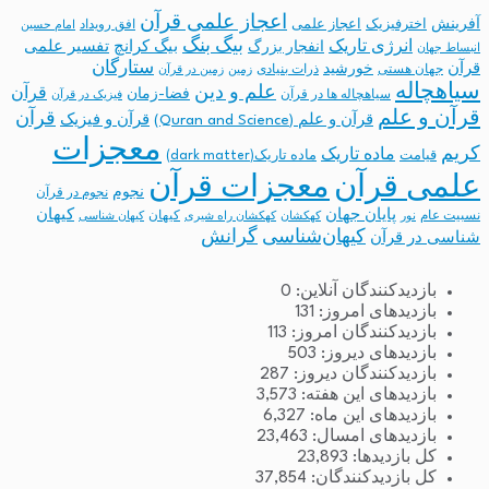
اعجاز علمی قرآن
آفرینش
اخترفیزیک
اعجاز علمی
افق رویداد
امام حسین
بیگ بنگ
انرژی تاریک
انفجار بزرگ
بیگ کرانچ
تفسیر علمی
انبساط جهان
ستارگان
قرآن
خورشید
جهان هستی
ذرات بنیادی
زمین
زمین در قرآن
سیاهچاله
علم و دین
قرآن
فضا-زمان
سیاهچاله ها در قرآن
فیزیک در قرآن
قرآن و علم
قرآن
قرآن و علم (Quran and Science)
قرآن و فیزیک
معجزات
کریم
ماده تاریک
قیامت
ماده تاریک(dark matter)
معجزات قرآن
علمی قرآن
نجوم
نجوم در قرآن
پایان جهان
کیهان
نسبیت عام
کیهان
نور
کهکشان
کهکشان راه شیری
کیهان شناسی
کیهان‌شناسی
گرانش
شناسی در قرآن
بازدیدکنندگان آنلاین:
0
بازدیدهای امروز:
131
بازدیدکنندگان امروز:
113
بازدیدهای دیروز:
503
بازدیدکنندگان دیروز:
287
بازدیدهای این هفته:
3,573
بازدیدهای این ماه:
6,327
بازدیدهای امسال:
23,463
کل بازدیدها:
23,893
کل بازدیدکنند‌گان:
37,854