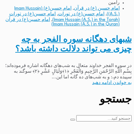
رامین
امام حسین (ع) در قرآن
,
امام حسین(ع) (Imam Hussain
(A.S.))
,
امام حسین(ع) در تورات
,
امام حسین(ع) در تورات
(Imam Hussain (A.S.) in the Torah)
,
امام حسین(ع) در قرآن
(Imam Hussain (A.S.) in the Quran)
شبهای دهگانه سوره الفجر به چه
چیزی می تواند دلالت داشته باشد؟
در سوره الفجر خداوند متعال به شب‌های دهگانه اشاره فرموده‌اند؛
بِسْمِ اللَّهِ الرَّحْمَنِ الرَّحِیمِ وَالْفَجْرِ ﴿۱﴾وَلَیَالٍ عَشْرٍ ﴿۲﴾ سوگند به
سپیده دم،: و به شب‌های ده گانه اما این...
به خواندن ادامه دهید
جستجو
جستجو
برای: