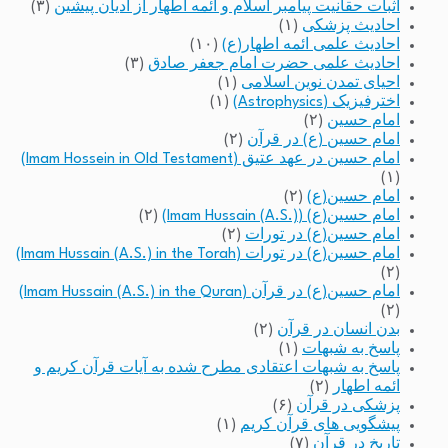
اثبات حقانیت پیامبر اسلام و ائمه اطهار از ادیان پیشین
(۳)
احادیث پزشکی
(۱)
احادیث علمی ائمه اطهار(ع)
(۱۰)
احادیث علمی حضرت امام جعفر صادق
(۳)
احیای تمدن نوین اسلامی
(۱)
اخترفیزیک (Astrophysics)
(۱)
امام حسین
(۲)
امام حسین (ع) در قرآن
(۲)
امام حسین در عهد عتیق (Imam Hossein in Old Testament)
(۱)
امام حسین(ع)
(۲)
امام حسین(ع) (Imam Hussain (A.S.))
(۲)
امام حسین(ع) در تورات
(۲)
امام حسین(ع) در تورات (Imam Hussain (A.S.) in the Torah)
(۲)
امام حسین(ع) در قرآن (Imam Hussain (A.S.) in the Quran)
(۲)
بدن انسان در قرآن
(۲)
پاسخ به شبهات
(۱)
پاسخ به شبهات اعتقادی مطرح شده به آیات قرآن کریم و
ائمه اطهار
(۲)
پزشکی در قرآن
(۶)
پیشگویی های قرآن کریم
(۱)
تاریخ در قرآن
(۷)