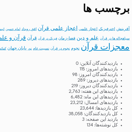
برچسب ها
اعجاز علمی قرآن
آفرینش
اخترفیزیک
اعجاز علمی
افق رویداد
امام حسین
انب
قرآن و علم
علم و دین
قرآن
فضا-زمان
سیاهچاله ها در قرآن
فیزیک در قرآن
معجزات قرآن
نجوم
پایان جهان
نجوم در قرآن
نسبیت عام
نور
کهکش
بازدیدکنندگان آنلاین:
0
بازدیدهای امروز:
115
بازدیدکنندگان امروز:
98
بازدیدهای دیروز:
289
بازدیدکنندگان دیروز:
219
بازدیدهای این هفته:
2,763
بازدیدهای این ماه:
6,482
بازدیدهای امسال:
23,212
کل بازدیدها:
23,644
کل بازدیدکنند‌گان:
38,058
بازدید این صفحه:
3
کل نوشته‌ها:
134