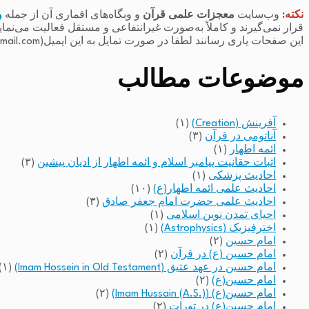
نکته
:
وب‌سایت
معجزات علمی قرآن
و وبگاه‌های اقماری آن از جمله
و
قرار نمی‌گیرند و کاملاً به‌صورت غیرانتفاعی و مستقل فعالیت می‌نما
این صفحات یاری رسانند لطفا در صورت تمایل به این ایمیل(raminfakhari@gmail.com) پیام بدهند.
موضوعات مطالب
آفرینش (Creation)
(۱)
آناتومی در قرآن
(۳)
ائمه اطهار
(۱)
اثبات حقانیت پیامبر اسلام و ائمه اطهار از ادیان پیشین
(۳)
احادیث پزشکی
(۱)
احادیث علمی ائمه اطهار(ع)
(۱۰)
احادیث علمی حضرت امام جعفر صادق
(۳)
احیای تمدن نوین اسلامی
(۱)
اخترفیزیک (Astrophysics)
(۱)
امام حسین
(۲)
امام حسین (ع) در قرآن
(۲)
امام حسین در عهد عتیق (Imam Hossein in Old Testament)
(۱)
امام حسین(ع)
(۲)
امام حسین(ع) (Imam Hussain (A.S.))
(۲)
امام حسین(ع) در تورات
(۲)