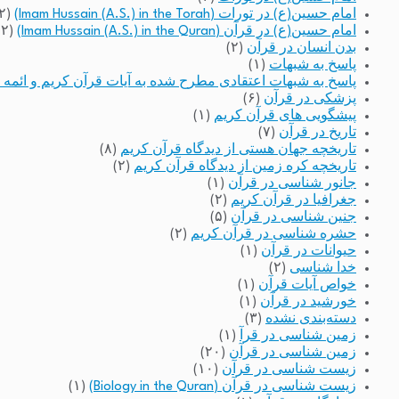
امام حسین(ع) در تورات (Imam Hussain (A.S.) in the Torah)
(۲)
امام حسین(ع) در قرآن (Imam Hussain (A.S.) in the Quran)
(۲)
بدن انسان در قرآن
(۲)
پاسخ به شبهات
(۱)
پاسخ به شبهات اعتقادی مطرح شده به آیات قرآن کریم و ائمه 
پزشکی در قرآن
(۶)
پیشگویی های قرآن کریم
(۱)
تاریخ در قرآن
(۷)
تاریخچه جهان هستی از دیدگاه قرآن کریم
(۸)
تاریخچه کره زمین از دیدگاه قرآن کریم
(۲)
جانور شناسی در قرآن
(۱)
جغرافیا در قرآن کریم
(۲)
جنین شناسی در قرآن
(۵)
حشره شناسی در قرآن کریم
(۲)
حیوانات در قرآن
(۱)
خدا شناسی
(۲)
خواص آیات قرآن
(۱)
خورشید در قرآن
(۱)
دسته‌بندی نشده
(۳)
زمین شناسی در قرآ
(۱)
زمین شناسی در قرآن
(۲۰)
زیست شناسی در قرآن
(۱۰)
زیست شناسی در قرآن (Biology in the Quran)
(۱)