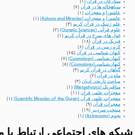
ستارگان در قرآن
(۱)
سیاهچاله ها در قرآن
(۷)
عاشورا و معجزات
(۱)
عاشورا و معجزات (Ashura and Miracles)
(۱)
علم ژنتیک در قرآن کریم
(۳)
علوم قرآنی (Quranic Sciences)
(۲)
غول های سرخ در قرآن کریم
(۱)
فیزیک در قرآن
(۱۸)
کره زمین در قرآن
(۶)
کیهان شناسی در قرآن
(۶۵)
کیهان‌شناسی (Cosmology)
(۷)
کیهان‌شناسی(Cosmology)
(۸)
گیاهان در قرآن کریم
(۴)
ماه در قرآن
(۲)
مباحث تاریخی ادیان
(۳)
متافیزیک (Metaphysics)
(۱)
معجزات علمی قرآن
(۱۱)
معجزات علمی قرآن (Scientific Miracles of the Quran)
(۱)
معجزات قرآن
(۹)
منتخب سردبیر
(۱۹)
نجوم (Astronomy)
(۱)
شبکه های اجتماعی ارتباط با مد