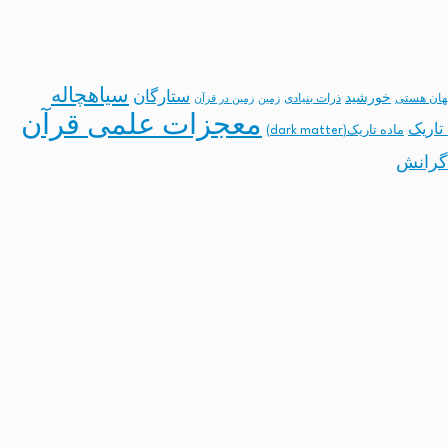
سیاهچاله
ستارگان
خورشید
ان هستی
ذرات بنیادی
زمین
زمین در قرآن
معجزات علمی قرآن
تاریک
ماده تاریک(dark matter)
گرانش