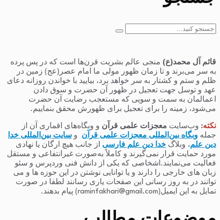
جستجو
برای:
قائم آل محمد(ع)
منجی عالم بشریت قرن‌ها است که در پس پرده
به سر می‌برند و تا زمان ظهور مولی ما امام عصر(عج) زمین در
ظلم و ستم و کشتار به سر خواهد برد، بیایید با خواندن روزانه دعای
عهد و توسل جهت تعجیل در ظهور آن حضرت و سوق دادن
اعمالمان به سمت و سویی که مستعجب رضایت آن حضرت
می‌شود، زمینه را برای تعجیل برای ظهورش محقق بنماییم.
نکته
:
وب‌سایت
معجزات علمی قرآن
و وبگاه‌های اقماری آن از
جمله
وبگاه بین‌المللی معجزات علمی قرآن
و
سایت بین‌المللی خدا
دین علم
، وبلاگ
خدا دین علم فارسی
از جانب هیچ ارگان یا نهادی
مورد حمایت قرار نمی‌گیرند و کاملاً به‌صورت غیرانتفاعی و مستقل
فعالیت می‌نمایند.اشخاصی که یکی از دانش فنی وردپرس و سئو
زبان های خارجی را دارند و یا توانایی نوشتن در این حوزه ها و می
توانند در به روز رسانی این صفحات یاری رسانند لطفا در صورت
تمایل به این ایمیل(raminfakhari@gmail.com) پیام بدهند.
موضوعات مطالب