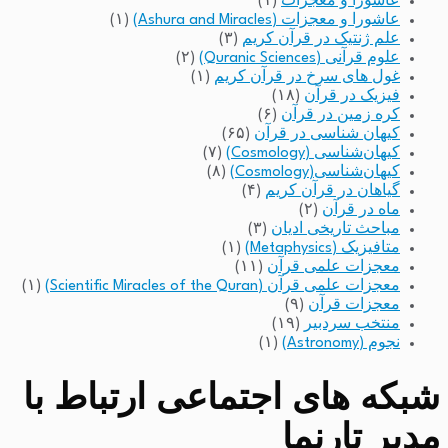
عاشورا و معجزات
(۱)
عاشورا و معجزات (Ashura and Miracles)
(۱)
علم ژنتیک در قرآن کریم
(۳)
علوم قرآنی (Quranic Sciences)
(۲)
غول های سرخ در قرآن کریم
(۱)
فیزیک در قرآن
(۱۸)
کره زمین در قرآن
(۶)
کیهان شناسی در قرآن
(۶۵)
کیهان‌شناسی (Cosmology)
(۷)
کیهان‌شناسی(Cosmology)
(۸)
گیاهان در قرآن کریم
(۴)
ماه در قرآن
(۲)
مباحث تاریخی ادیان
(۳)
متافیزیک (Metaphysics)
(۱)
معجزات علمی قرآن
(۱۱)
معجزات علمی قرآن (Scientific Miracles of the Quran)
(۱)
معجزات قرآن
(۹)
منتخب سردبیر
(۱۹)
نجوم (Astronomy)
(۱)
شبکه های اجتماعی ارتباط با
مدیر تارنما