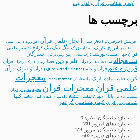
1-
کیهان شناسی قرآن و اهل بیت
برچسب ها
اعجاز علمی قرآن
آفرینش
اخترفیزیک
اعجاز علمی
افق رویداد
امام حسین
بیگ بنگ
انرژی تاریک
انفجار بزرگ
بیگ کرانچ
تفسیر علمی
انبساط جهان
ستارگان
قرآن
خورشید
جهان هستی
ذرات بنیادی
زمین
زمین در قرآن
سیاهچاله
علم و دین
قرآن
فضا-زمان
سیاهچاله ها در قرآن
فیزیک در قرآن
قرآن و علم
قرآن
قرآن و علم (Quran and Science)
قرآن و فیزیک
معجزات
کریم
ماده تاریک
قیامت
ماده تاریک(dark matter)
معجزات قرآن
علمی قرآن
نجوم
نجوم در قرآن
پایان جهان
کیهان
نسبیت عام
کیهان
نور
کهکشان
کهکشان راه شیری
کیهان شناسی
کیهان‌شناسی
گرانش
شناسی در قرآن
بازدیدکنندگان آنلاین:
0
بازدیدهای امروز:
231
بازدیدکنندگان امروز:
178
بازدیدهای دیروز:
503