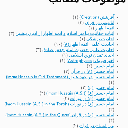
آفرینش (Creation)
(۱)
آناتومی در قرآن
(۳)
ائمه اطهار
(۱)
اثبات حقانیت پیامبر اسلام و ائمه اطهار از ادیان پیشین
(۳)
احادیث پزشکی
(۱)
احادیث علمی ائمه اطهار(ع)
(۱۰)
احادیث علمی حضرت امام جعفر صادق
(۳)
احیای تمدن نوین اسلامی
(۱)
اخترفیزیک (Astrophysics)
(۱)
امام حسین
(۲)
امام حسین (ع) در قرآن
(۲)
امام حسین در عهد عتیق (Imam Hossein in Old Testament)
(۱)
امام حسین(ع)
(۲)
امام حسین(ع) (Imam Hussain (A.S.))
(۲)
امام حسین(ع) در تورات
(۲)
امام حسین(ع) در تورات (Imam Hussain (A.S.) in the Torah)
(۲)
امام حسین(ع) در قرآن (Imam Hussain (A.S.) in the Quran)
(۲)
بدن انسان در قرآن
(۲)