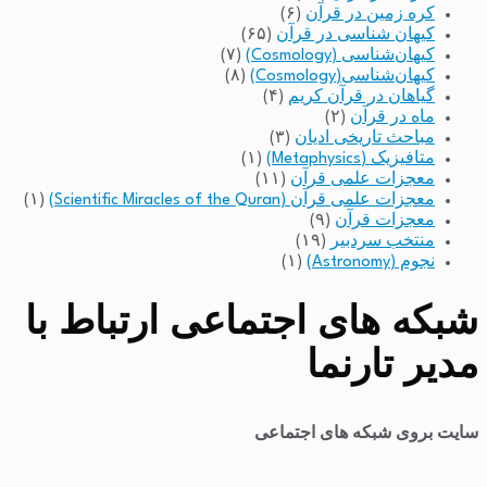
کره زمین در قرآن
(۶)
کیهان شناسی در قرآن
(۶۵)
کیهان‌شناسی (Cosmology)
(۷)
کیهان‌شناسی(Cosmology)
(۸)
گیاهان در قرآن کریم
(۴)
ماه در قرآن
(۲)
مباحث تاریخی ادیان
(۳)
متافیزیک (Metaphysics)
(۱)
معجزات علمی قرآن
(۱۱)
معجزات علمی قرآن (Scientific Miracles of the Quran)
(۱)
معجزات قرآن
(۹)
منتخب سردبیر
(۱۹)
نجوم (Astronomy)
(۱)
شبکه های اجتماعی ارتباط با
مدیر تارنما
سایت بروی شبکه های اجتماعی