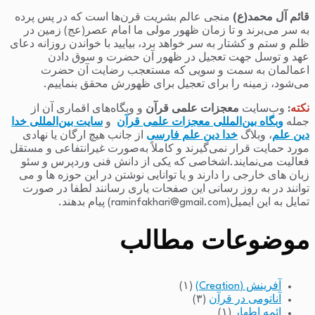
قائم آل محمد(ع)
منجی عالم بشریت قرن‌ها است که در پس پرده
به سر می‌برند و تا زمان ظهور مولی ما امام عصر(عج) زمین در
ظلم و ستم و کشتار به سر خواهد برد، بیایید با خواندن روزانه دعای
عهد و توسل جهت تعجیل در ظهور آن حضرت و سوق دادن
اعمالمان به سمت و سویی که مستعجب رضایت آن حضرت
می‌شود، زمینه را برای تعجیل برای ظهورش محقق بنماییم.
نکته
:
وب‌سایت
معجزات علمی قرآن
و وبگاه‌های اقماری آن از
جمله
وبگاه بین‌المللی معجزات علمی قرآن
و
سایت بین‌المللی خدا
دین علم
، وبلاگ
خدا دین علم فارسی
از جانب هیچ ارگان یا نهادی
مورد حمایت قرار نمی‌گیرند و کاملاً به‌صورت غیرانتفاعی و مستقل
فعالیت می‌نمایند.اشخاصی که یکی از دانش فنی وردپرس و سئو
زبان های خارجی را دارند و یا توانایی نوشتن در این حوزه ها و می
توانند در به روز رسانی این صفحات یاری رسانند لطفا در صورت
تمایل به این ایمیل(raminfakhari@gmail.com) پیام بدهند.
موضوعات مطالب
آفرینش (Creation)
(۱)
آناتومی در قرآن
(۳)
ائمه اطهار
(۱)