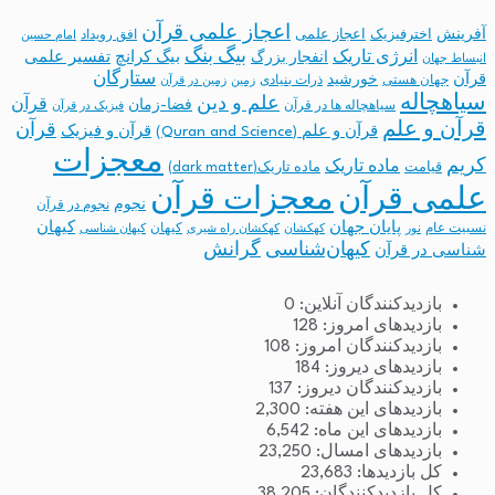
اعجاز علمی قرآن
آفرینش
اخترفیزیک
اعجاز علمی
افق رویداد
امام حسین
بیگ بنگ
انرژی تاریک
انفجار بزرگ
بیگ کرانچ
تفسیر علمی
انبساط جهان
ستارگان
قرآن
خورشید
جهان هستی
ذرات بنیادی
زمین
زمین در قرآن
سیاهچاله
علم و دین
قرآن
فضا-زمان
سیاهچاله ها در قرآن
فیزیک در قرآن
قرآن و علم
قرآن
قرآن و علم (Quran and Science)
قرآن و فیزیک
معجزات
کریم
ماده تاریک
قیامت
ماده تاریک(dark matter)
معجزات قرآن
علمی قرآن
نجوم
نجوم در قرآن
پایان جهان
کیهان
نسبیت عام
کیهان
نور
کهکشان
کهکشان راه شیری
کیهان شناسی
کیهان‌شناسی
گرانش
شناسی در قرآن
بازدیدکنندگان آنلاین:
0
بازدیدهای امروز:
128
بازدیدکنندگان امروز:
108
بازدیدهای دیروز:
184
بازدیدکنندگان دیروز:
137
بازدیدهای این هفته:
2,300
بازدیدهای این ماه:
6,542
بازدیدهای امسال:
23,250
کل بازدیدها:
23,683
کل بازدیدکنند‌گان:
38,205