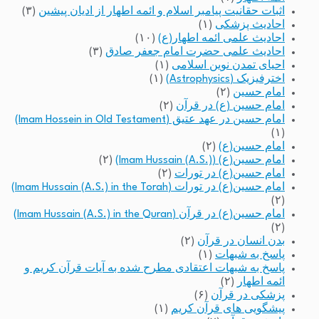
اثبات حقانیت پیامبر اسلام و ائمه اطهار از ادیان پیشین
(۳)
احادیث پزشکی
(۱)
احادیث علمی ائمه اطهار(ع)
(۱۰)
احادیث علمی حضرت امام جعفر صادق
(۳)
احیای تمدن نوین اسلامی
(۱)
اخترفیزیک (Astrophysics)
(۱)
امام حسین
(۲)
امام حسین (ع) در قرآن
(۲)
امام حسین در عهد عتیق (Imam Hossein in Old Testament)
(۱)
امام حسین(ع)
(۲)
امام حسین(ع) (Imam Hussain (A.S.))
(۲)
امام حسین(ع) در تورات
(۲)
امام حسین(ع) در تورات (Imam Hussain (A.S.) in the Torah)
(۲)
امام حسین(ع) در قرآن (Imam Hussain (A.S.) in the Quran)
(۲)
بدن انسان در قرآن
(۲)
پاسخ به شبهات
(۱)
پاسخ به شبهات اعتقادی مطرح شده به آیات قرآن کریم و
ائمه اطهار
(۲)
پزشکی در قرآن
(۶)
پیشگویی های قرآن کریم
(۱)