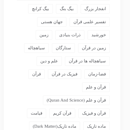
انفجار بزرگ
بیگ بنگ
بیگ کرانچ
تفسیر علمی قرآن
جهان هستی
خورشید
ذرات بنیادی
زمین
زمین در قرآن
ستارگان
سیاهچاله
سیاهچاله ها در قرآن
علم و دین
فضا-زمان
فیزیک در قرآن
قرآن
قرآن و علم
قرآن و علم (Quran And Science)
قرآن و فیزیک
قرآن کریم
قیامت
ماده تاریک
ماده تاریک(dark Matter)