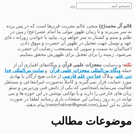
جستجو
برای:
قائم آل محمد(ع)
منجی عالم بشریت قرن‌ها است که در پس پرده
به سر می‌برند و تا زمان ظهور مولی ما امام عصر(عج) زمین در
ظلم و ستم و کشتار به سر خواهد برد، بیایید با خواندن روزانه دعای
عهد و توسل جهت تعجیل در ظهور آن حضرت و سوق دادن
اعمالمان به سمت و سویی که مستعجب رضایت آن حضرت
می‌شود، زمینه را برای تعجیل برای ظهورش محقق بنماییم.
نکته
:
وب‌سایت
معجزات علمی قرآن
و وبگاه‌های اقماری آن از
جمله
وبگاه بین‌المللی معجزات علمی قرآن
و
سایت بین‌المللی خدا
دین علم
، وبلاگ
خدا دین علم فارسی
از جانب هیچ ارگان یا نهادی
مورد حمایت قرار نمی‌گیرند و کاملاً به‌صورت غیرانتفاعی و مستقل
فعالیت می‌نمایند.اشخاصی که یکی از دانش فنی وردپرس و سئو
زبان های خارجی را دارند و یا توانایی نوشتن در این حوزه ها و می
توانند در به روز رسانی این صفحات یاری رسانند لطفا در صورت
تمایل به این ایمیل(raminfakhari@gmail.com) پیام بدهند.
موضوعات مطالب