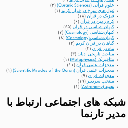
علم ژنتیک در قرآن کریم
(۳)
علوم قرآنی (Quranic Sciences)
(۲)
غول های سرخ در قرآن کریم
(۱)
فیزیک در قرآن
(۱۸)
کره زمین در قرآن
(۶)
کیهان شناسی در قرآن
(۶۵)
کیهان‌شناسی (Cosmology)
(۷)
کیهان‌شناسی(Cosmology)
(۸)
گیاهان در قرآن کریم
(۴)
ماه در قرآن
(۲)
مباحث تاریخی ادیان
(۳)
متافیزیک (Metaphysics)
(۱)
معجزات علمی قرآن
(۱۱)
معجزات علمی قرآن (Scientific Miracles of the Quran)
(۱)
معجزات قرآن
(۹)
منتخب سردبیر
(۱۹)
نجوم (Astronomy)
(۱)
شبکه های اجتماعی ارتباط با
مدیر تارنما