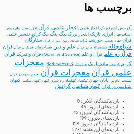
برچسب ها
اعجاز علمی قرآن
آفرینش
اخترفیزیک
اعجاز علمی
افق رویداد
امام حسین
بیگ بنگ
انرژی تاریک
انفجار بزرگ
بیگ کرانچ
تفسیر علمی
انبساط جهان
ستارگان
قرآن
خورشید
جهان هستی
ذرات بنیادی
زمین
زمین در قرآن
سیاهچاله
علم و دین
قرآن
فضا-زمان
سیاهچاله ها در قرآن
فیزیک در قرآن
قرآن و علم
قرآن
قرآن و علم (Quran and Science)
قرآن و فیزیک
معجزات
کریم
ماده تاریک
قیامت
ماده تاریک(dark matter)
معجزات قرآن
علمی قرآن
نجوم
نجوم در قرآن
پایان جهان
کیهان
نسبیت عام
کیهان
نور
کهکشان
کهکشان راه شیری
کیهان شناسی
کیهان‌شناسی
گرانش
شناسی در قرآن
بازدیدکنندگان آنلاین:
0
بازدیدهای امروز:
46
بازدیدکنندگان امروز:
42
بازدیدهای دیروز:
199
بازدیدکنندگان دیروز:
128
بازدیدهای این هفته:
1,771