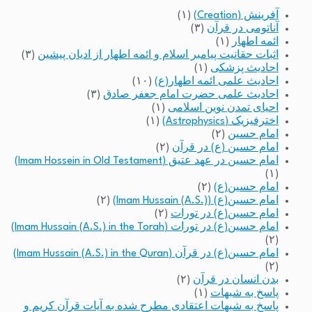
آفرینش (Creation)
(۱)
آناتومی در قرآن
(۳)
ائمه اطهار
(۱)
اثبات حقانیت پیامبر اسلام و ائمه اطهار از ادیان پیشین
(۳)
احادیث پزشکی
(۱)
احادیث علمی ائمه اطهار(ع)
(۱۰)
احادیث علمی حضرت امام جعفر صادق
(۳)
احیای تمدن نوین اسلامی
(۱)
اخترفیزیک (Astrophysics)
(۱)
امام حسین
(۲)
امام حسین (ع) در قرآن
(۲)
امام حسین در عهد عتیق (Imam Hossein in Old Testament)
(۱)
امام حسین(ع)
(۲)
امام حسین(ع) (Imam Hussain (A.S.))
(۲)
امام حسین(ع) در تورات
(۲)
امام حسین(ع) در تورات (Imam Hussain (A.S.) in the Torah)
(۲)
امام حسین(ع) در قرآن (Imam Hussain (A.S.) in the Quran)
(۲)
بدن انسان در قرآن
(۲)
پاسخ به شبهات
(۱)
پاسخ به شبهات اعتقادی مطرح شده به آیات قرآن کریم و