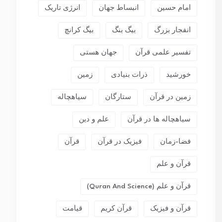
امام حسین
انبساط جهان
انرژی تاریک
انفجار بزرگ
بیگ بنگ
بیگ کرانچ
تفسیر علمی قرآن
جهان هستی
خورشید
ذرات بنیادی
زمین
زمین در قرآن
ستارگان
سیاهچاله
سیاهچاله ها در قرآن
علم و دین
فضا-زمان
فیزیک در قرآن
قرآن
قرآن و علم
قرآن و علم (Quran And Science)
قرآن و فیزیک
قرآن کریم
قیامت