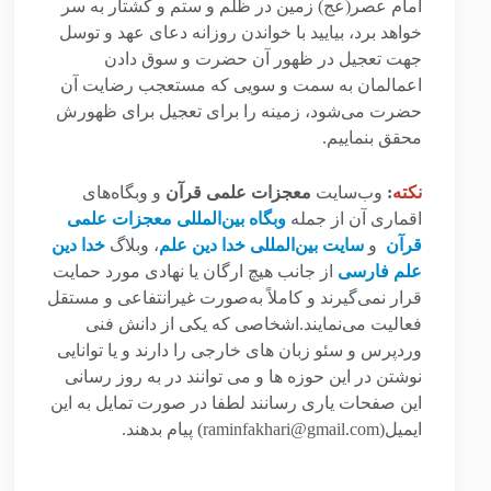
امام عصر(عج) زمین در ظلم و ستم و کشتار به سر
خواهد برد، بیایید با خواندن روزانه دعای عهد و توسل
جهت تعجیل در ظهور آن حضرت و سوق دادن
اعمالمان به سمت و سویی که مستعجب رضایت آن
حضرت می‌شود، زمینه را برای تعجیل برای ظهورش
محقق بنماییم.
نکته
:
وب‌سایت
معجزات علمی قرآن
و وبگاه‌های
اقماری آن از جمله
وبگاه بین‌المللی معجزات علمی
قرآن
و
سایت بین‌المللی خدا دین علم
، وبلاگ
خدا دین
علم فارسی
از جانب هیچ ارگان یا نهادی مورد حمایت
قرار نمی‌گیرند و کاملاً به‌صورت غیرانتفاعی و مستقل
فعالیت می‌نمایند.اشخاصی که یکی از دانش فنی
وردپرس و سئو زبان های خارجی را دارند و یا توانایی
نوشتن در این حوزه ها و می توانند در به روز رسانی
این صفحات یاری رسانند لطفا در صورت تمایل به این
ایمیل(raminfakhari@gmail.com) پیام بدهند.