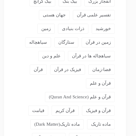
انفجار بزرگ
بیگ بنگ
بیگ کرانچ
تفسیر علمی قرآن
جهان هستی
خورشید
ذرات بنیادی
زمین
زمین در قرآن
ستارگان
سیاهچاله
سیاهچاله ها در قرآن
علم و دین
فضا-زمان
فیزیک در قرآن
قرآن
قرآن و علم
قرآن و علم (Quran And Science)
قرآن و فیزیک
قرآن کریم
قیامت
ماده تاریک
ماده تاریک(dark Matter)