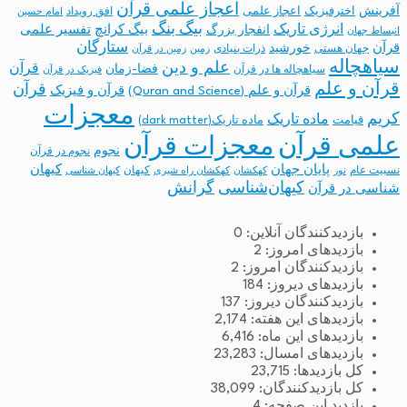
اعجاز علمی قرآن
آفرینش
اخترفیزیک
اعجاز علمی
افق رویداد
امام حسین
بیگ بنگ
انرژی تاریک
انفجار بزرگ
بیگ کرانچ
تفسیر علمی
انبساط جهان
ستارگان
قرآن
خورشید
جهان هستی
ذرات بنیادی
زمین
زمین در قرآن
سیاهچاله
علم و دین
قرآن
فضا-زمان
سیاهچاله ها در قرآن
فیزیک در قرآن
قرآن و علم
قرآن
قرآن و علم (Quran and Science)
قرآن و فیزیک
معجزات
کریم
ماده تاریک
قیامت
ماده تاریک(dark matter)
معجزات قرآن
علمی قرآن
نجوم
نجوم در قرآن
پایان جهان
کیهان
نسبیت عام
کیهان
نور
کهکشان
کهکشان راه شیری
کیهان شناسی
کیهان‌شناسی
گرانش
شناسی در قرآن
بازدیدکنندگان آنلاین:
0
بازدیدهای امروز:
2
بازدیدکنندگان امروز:
2
بازدیدهای دیروز:
184
بازدیدکنندگان دیروز:
137
بازدیدهای این هفته:
2,174
بازدیدهای این ماه:
6,416
بازدیدهای امسال:
23,283
کل بازدیدها:
23,715
کل بازدیدکنند‌گان:
38,099
بازدید این صفحه:
4