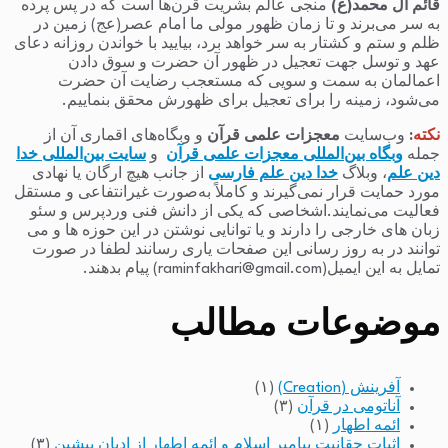
قائم آل محمد(ع)
منجی عالم بشریت قرن‌ها است که در پس پرده
به سر می‌برند و تا زمان ظهور مولی ما امام عصر(عج) زمین در
ظلم و ستم و کشتار به سر خواهد برد، بیایید با خواندن روزانه دعای
عهد و توسل جهت تعجیل در ظهور آن حضرت و سوق دادن
اعمالمان به سمت و سویی که مستعجب رضایت آن حضرت
می‌شود، زمینه را برای تعجیل برای ظهورش محقق بنماییم.
نکته
:
وب‌سایت
معجزات علمی قرآن
و وبگاه‌های اقماری آن از
جمله
وبگاه بین‌المللی معجزات علمی قرآن
و
سایت بین‌المللی خدا
دین علم
، وبلاگ
خدا دین علم فارسی
از جانب هیچ ارگان یا نهادی
مورد حمایت قرار نمی‌گیرند و کاملاً به‌صورت غیرانتفاعی و مستقل
فعالیت می‌نمایند.اشخاصی که یکی از دانش فنی وردپرس و سئو
زبان های خارجی را دارند و یا توانایی نوشتن در این حوزه ها و می
توانند در به روز رسانی این صفحات یاری رسانند لطفا در صورت
تمایل به این ایمیل(raminfakhari@gmail.com) پیام بدهند.
موضوعات مطالب
آفرینش (Creation)
(۱)
آناتومی در قرآن
(۳)
ائمه اطهار
(۱)
اثبات حقانیت پیامبر اسلام و ائمه اطهار از ادیان پیشین
(۳)