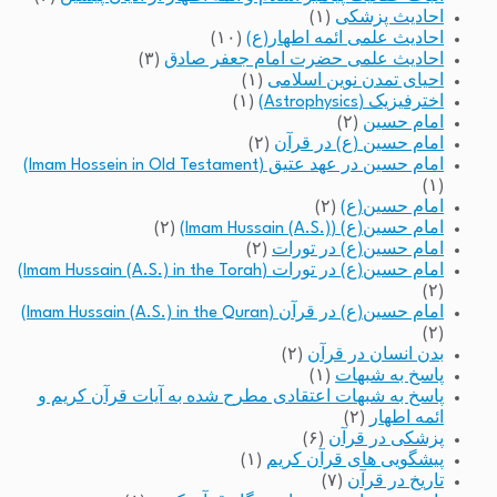
احادیث پزشکی
(۱)
احادیث علمی ائمه اطهار(ع)
(۱۰)
احادیث علمی حضرت امام جعفر صادق
(۳)
احیای تمدن نوین اسلامی
(۱)
اخترفیزیک (Astrophysics)
(۱)
امام حسین
(۲)
امام حسین (ع) در قرآن
(۲)
امام حسین در عهد عتیق (Imam Hossein in Old Testament)
(۱)
امام حسین(ع)
(۲)
امام حسین(ع) (Imam Hussain (A.S.))
(۲)
امام حسین(ع) در تورات
(۲)
امام حسین(ع) در تورات (Imam Hussain (A.S.) in the Torah)
(۲)
امام حسین(ع) در قرآن (Imam Hussain (A.S.) in the Quran)
(۲)
بدن انسان در قرآن
(۲)
پاسخ به شبهات
(۱)
پاسخ به شبهات اعتقادی مطرح شده به آیات قرآن کریم و
ائمه اطهار
(۲)
پزشکی در قرآن
(۶)
پیشگویی های قرآن کریم
(۱)
تاریخ در قرآن
(۷)