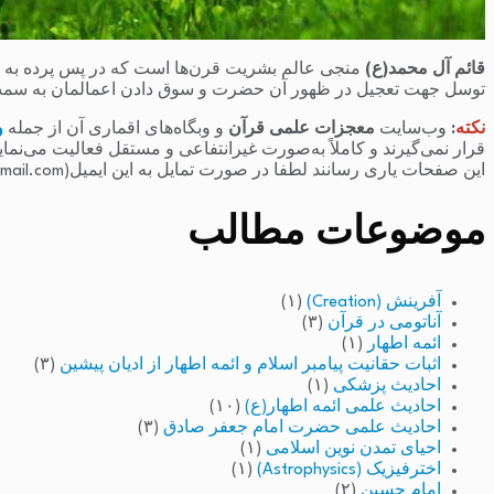
قائم آل محمد(ع)
منجی عالم بشریت قرن‌ها است که در پس پرده به سر 
توسل جهت تعجیل در ظهور آن حضرت و سوق دادن اعمالمان به سمت
نکته
:
وب‌سایت
معجزات علمی قرآن
و وبگاه‌های اقماری آن از جمله
و
قرار نمی‌گیرند و کاملاً به‌صورت غیرانتفاعی و مستقل فعالیت می‌نما
این صفحات یاری رسانند لطفا در صورت تمایل به این ایمیل(raminfakhari@gmail.com) پیام بدهند.
موضوعات مطالب
آفرینش (Creation)
(۱)
آناتومی در قرآن
(۳)
ائمه اطهار
(۱)
اثبات حقانیت پیامبر اسلام و ائمه اطهار از ادیان پیشین
(۳)
احادیث پزشکی
(۱)
احادیث علمی ائمه اطهار(ع)
(۱۰)
احادیث علمی حضرت امام جعفر صادق
(۳)
احیای تمدن نوین اسلامی
(۱)
اخترفیزیک (Astrophysics)
(۱)
امام حسین
(۲)