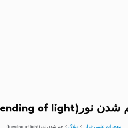
ن نور(bending of light)
معجزات علمی قرآن
>
وبلاگ
>
خم شدن نور(bending of light)