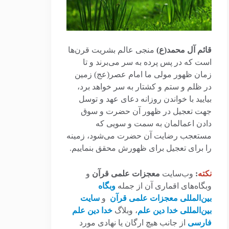
قائم آل محمد(ع)
منجی عالم بشریت قرن‌ها
است که در پس پرده به سر می‌برند و تا
زمان ظهور مولی ما امام عصر(عج) زمین
در ظلم و ستم و کشتار به سر خواهد برد،
بیایید با خواندن روزانه دعای عهد و توسل
جهت تعجیل در ظهور آن حضرت و سوق
دادن اعمالمان به سمت و سویی که
مستعجب رضایت آن حضرت می‌شود، زمینه
را برای تعجیل برای ظهورش محقق بنماییم.
نکته
:
وب‌سایت
معجزات علمی قرآن
و
وبگاه‌های اقماری آن از جمله
وبگاه
بین‌المللی معجزات علمی قرآن
و
سایت
بین‌المللی خدا دین علم
، وبلاگ
خدا دین علم
فارسی
از جانب هیچ ارگان یا نهادی مورد