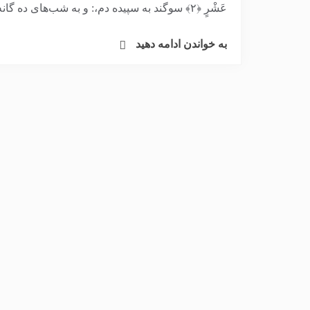
عَشْرٍ ﴿۲﴾ سوگند به سپیده دم،: و به شب‌های ده گانه اما این...
به خواندن ادامه دهید