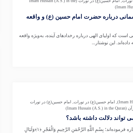
تورات
,
امام حسین(ع) در تورات (Imam Hussain (A.S.) in the
مانی درباره حضرت امام حسین (ع) و واقعه
 است که اولیای الهی درباره رخدادهای آینده، به‌ویژه واقعه
ه‌اند. این نوشتار...
,
امام حسین(ع) در تورات
,
امام حسین(ع) در تورات
Imam Huss)
 تواند دلالت داشته باشد؟
در سوره الفجر خداوند متعال به شب‌های دهگانه اشاره فرموده‌اند؛ بِسْمِ اللَّهِ الرَّحْمَنِ الرَّحِیمِ وَالْفَجْرِ ﴿۱﴾وَلَیَالٍ