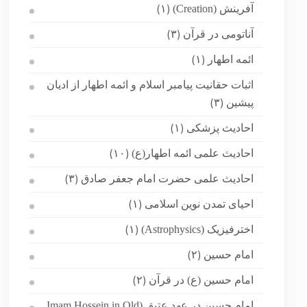
آفرینش (Creation)
(۱)
آناتومی در قرآن
(۳)
ائمه اطهار
(۱)
اثبات حقانیت پیامبر اسلام و ائمه اطهار از ادیان
پیشین
(۳)
احادیث پزشکی
(۱)
احادیث علمی ائمه اطهار(ع)
(۱۰)
احادیث علمی حضرت امام جعفر صادق
(۳)
احیای تمدن نوین اسلامی
(۱)
اخترفیزیک (Astrophysics)
(۱)
امام حسین
(۲)
امام حسین (ع) در قرآن
(۲)
امام حسین در عهد عتیق (Imam Hossein in Old