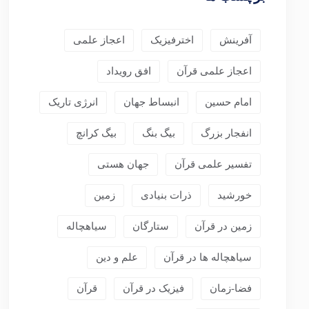
آفرینش
اخترفیزیک
اعجاز علمی
اعجاز علمی قرآن
افق رویداد
امام حسین
انبساط جهان
انرژی تاریک
انفجار بزرگ
بیگ بنگ
بیگ کرانچ
تفسیر علمی قرآن
جهان هستی
خورشید
ذرات بنیادی
زمین
زمین در قرآن
ستارگان
سیاهچاله
سیاهچاله ها در قرآن
علم و دین
فضا-زمان
فیزیک در قرآن
قرآن