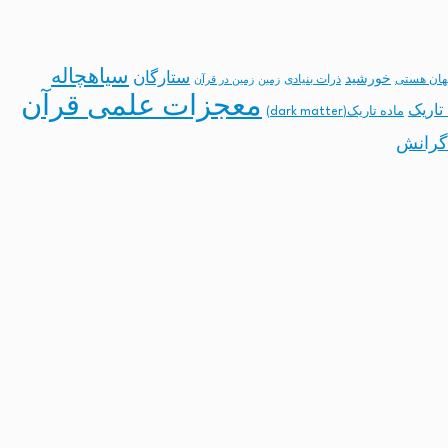
سیاهچاله
ستارگان
خورشید
ان هستی
ذرات بنیادی
زمین
زمین در قرآن
معجزات علمی قرآن
تاریک
ماده تاریک(dark matter)
گرانش