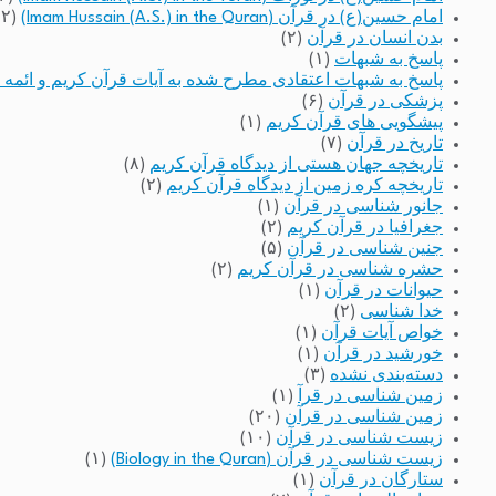
امام حسین(ع) در قرآن (Imam Hussain (A.S.) in the Quran)
(۲)
بدن انسان در قرآن
(۲)
پاسخ به شبهات
(۱)
پاسخ به شبهات اعتقادی مطرح شده به آیات قرآن کریم و ائمه 
پزشکی در قرآن
(۶)
پیشگویی های قرآن کریم
(۱)
تاریخ در قرآن
(۷)
تاریخچه جهان هستی از دیدگاه قرآن کریم
(۸)
تاریخچه کره زمین از دیدگاه قرآن کریم
(۲)
جانور شناسی در قرآن
(۱)
جغرافیا در قرآن کریم
(۲)
جنین شناسی در قرآن
(۵)
حشره شناسی در قرآن کریم
(۲)
حیوانات در قرآن
(۱)
خدا شناسی
(۲)
خواص آیات قرآن
(۱)
خورشید در قرآن
(۱)
دسته‌بندی نشده
(۳)
زمین شناسی در قرآ
(۱)
زمین شناسی در قرآن
(۲۰)
زیست شناسی در قرآن
(۱۰)
زیست شناسی در قرآن (Biology in the Quran)
(۱)
ستارگان در قرآن
(۱)