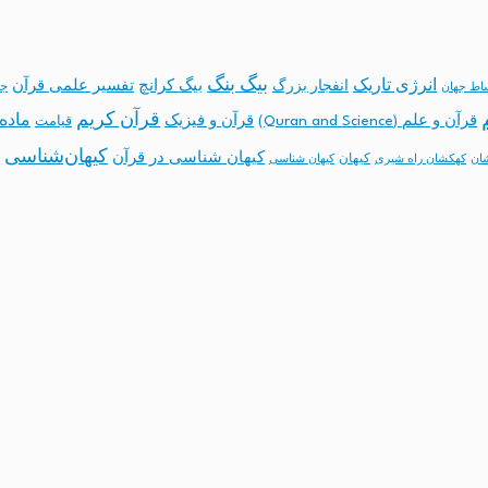
بیگ بنگ
انرژی تاریک
انفجار بزرگ
بیگ کرانچ
تفسیر علمی قرآن
جه
ساط جهان
قرآن کریم
ماده 
قرآن و علم (Quran and Science)
قرآن و فیزیک
قیامت
کیهان‌شناسی
کیهان شناسی در قرآن
کیهان
ان
کهکشان راه شیری
کیهان شناسی