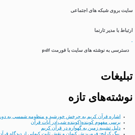
سایت بروی شبکه های اجتماعی
ارتباط با مدیر تارنما
​
دسترسی به نوشته های سایت با فورمت pdf
تبلیغات
نوشته‌های تازه
اشاره قرآن کریم به چرخش خورشید و منظومه شمسی به دور
برسی مفهوم کوبنده(کوبنده شب)در آیات قرآن
دلیل تشبیه زمین به گهواره در قرآن کریم
بیگ کرانچ: فروریزش کیهان و نقش ثابت کیهانی از دیدگاه قرآن