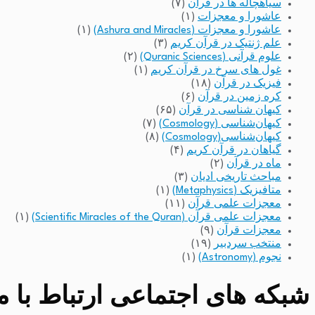
سیاهچاله ها در قرآن
(۷)
عاشورا و معجزات
(۱)
عاشورا و معجزات (Ashura and Miracles)
(۱)
علم ژنتیک در قرآن کریم
(۳)
علوم قرآنی (Quranic Sciences)
(۲)
غول های سرخ در قرآن کریم
(۱)
فیزیک در قرآن
(۱۸)
کره زمین در قرآن
(۶)
کیهان شناسی در قرآن
(۶۵)
کیهان‌شناسی (Cosmology)
(۷)
کیهان‌شناسی(Cosmology)
(۸)
گیاهان در قرآن کریم
(۴)
ماه در قرآن
(۲)
مباحث تاریخی ادیان
(۳)
متافیزیک (Metaphysics)
(۱)
معجزات علمی قرآن
(۱۱)
معجزات علمی قرآن (Scientific Miracles of the Quran)
(۱)
معجزات قرآن
(۹)
منتخب سردبیر
(۱۹)
نجوم (Astronomy)
(۱)
شبکه های اجتماعی ارتباط با مد