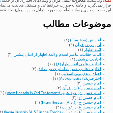
نکته
:
وب‌سایت
معجزات علمی قرآن
و وبگاه‌های اقماری آن از جمله
و
قرار نمی‌گیرند و کاملاً به‌صورت غیرانتفاعی و مستقل فعالیت می‌نما
این صفحات یاری رسانند لطفا در صورت تمایل به این ایمیل(raminfakhari@gmail.com) پیام بدهند.
موضوعات مطالب
آفرینش (Creation)
(۱)
آناتومی در قرآن
(۳)
ائمه اطهار
(۱)
اثبات حقانیت پیامبر اسلام و ائمه اطهار از ادیان پیشین
(۳)
احادیث پزشکی
(۱)
احادیث علمی ائمه اطهار(ع)
(۱۰)
احادیث علمی حضرت امام جعفر صادق
(۳)
احیای تمدن نوین اسلامی
(۱)
اخترفیزیک (Astrophysics)
(۱)
امام حسین
(۲)
امام حسین (ع) در قرآن
(۲)
امام حسین در عهد عتیق (Imam Hossein in Old Testament)
(۱)
امام حسین(ع)
(۲)
امام حسین(ع) (Imam Hussain (A.S.))
(۲)
امام حسین(ع) در تورات
(۲)
امام حسین(ع) در تورات (Imam Hussain (A.S.) in the Torah)
(۲)