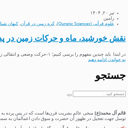
تیر ۲۰, ۱۴۰۴
رامین
علوم قرآنی (Quranic Sciences)
,
کره زمین در قرآن
,
کیهان شنا
نقش خورشید، ماه و حرکات زمین در پد
در ابتدا باید چندین مفهوم را برسی کنیم؛ ۱-حرکت وضعی و انتقالی زمین خورشید به‌عنوان منبع اصلی نور و گرما در منظومه شمسی، نقش کلیدی در ایجاد پدیده شب...
به خواندن ادامه دهید
جستجو
جستجو
برای:
قائم آل محمد(ع)
منجی عالم بشریت قرن‌ها است که در پس پرده به سر 
توسل جهت تعجیل در ظهور آن حضرت و سوق دادن اعمالمان به سمت