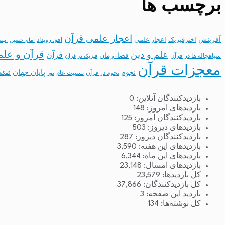
برچسب ها
اعجاز علمی قرآن
آفرینش
اخترفیزیک
اعجاز علمی
افق رویداد
امام حسین
انب
قرآن و علم
علم و دین
قرآن
فضا-زمان
سیاهچاله ها در قرآن
فیزیک در قرآن
معجزات قرآن
نجوم
پایان جهان
نجوم در قرآن
نسبیت عام
نور
کهکش
بازدیدکنندگان آنلاین:
0
بازدیدهای امروز:
148
بازدیدکنندگان امروز:
125
بازدیدهای دیروز:
503
بازدیدکنندگان دیروز:
287
بازدیدهای این هفته:
3,590
بازدیدهای این ماه:
6,344
بازدیدهای امسال:
23,148
کل بازدیدها:
23,579
کل بازدیدکنند‌گان:
37,866
بازدید این صفحه:
3
کل نوشته‌ها:
134