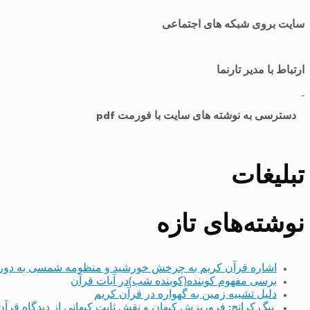
سایت بروی شبکه های اجتماعی
ارتباط با مدیر تارنما
​
دسترسی به نوشته های سایت با فورمت pdf
تبلیغات
نوشته‌های تازه
اشاره قرآن کریم به چرخش خورشید و منظومه شمسی به دور
برسی مفهوم کوبنده(کوبنده شب)در آیات قرآن
دلیل تشبیه زمین به گهواره در قرآن کریم
بیگ کرانچ: فروریزش کیهان و نقش ثابت کیهانی از دیدگاه قرآن