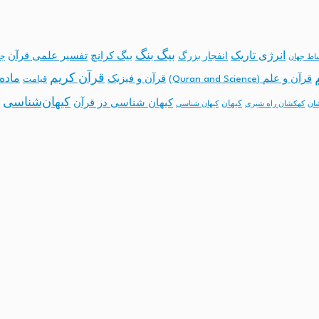
بیگ بنگ
انرژی تاریک
انفجار بزرگ
بیگ کرانچ
تفسیر علمی قرآن
جه
ساط جهان
قرآن کریم
ماده 
قرآن و علم (Quran and Science)
قرآن و فیزیک
قیامت
کیهان‌شناسی
کیهان شناسی در قرآن
کیهان
ان
کهکشان راه شیری
کیهان شناسی