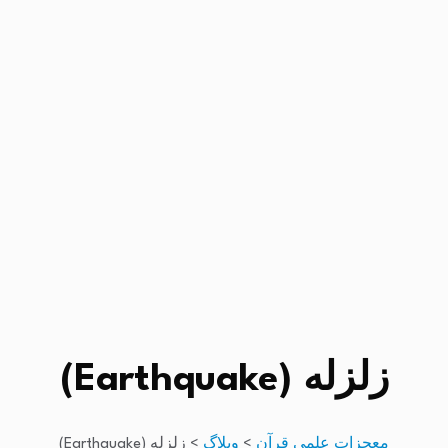
زلزله (Earthquake)
معجزات علمی قرآن
>
وبلاگ
>
زلزله (Earthquake)