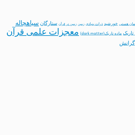
سیاهچاله
ستارگان
خورشید
ان هستی
ذرات بنیادی
زمین
زمین در قرآن
معجزات علمی قرآن
تاریک
ماده تاریک(dark matter)
گرانش