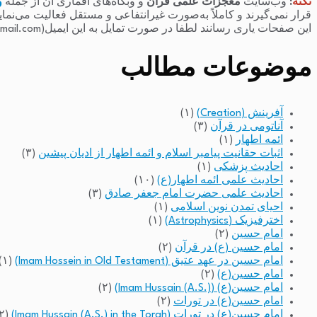
نکته
:
وب‌سایت
معجزات علمی قرآن
و وبگاه‌های اقماری آن از جمله
و
قرار نمی‌گیرند و کاملاً به‌صورت غیرانتفاعی و مستقل فعالیت می‌نما
این صفحات یاری رسانند لطفا در صورت تمایل به این ایمیل(raminfakhari@gmail.com) پیام بدهند.
موضوعات مطالب
آفرینش (Creation)
(۱)
آناتومی در قرآن
(۳)
ائمه اطهار
(۱)
اثبات حقانیت پیامبر اسلام و ائمه اطهار از ادیان پیشین
(۳)
احادیث پزشکی
(۱)
احادیث علمی ائمه اطهار(ع)
(۱۰)
احادیث علمی حضرت امام جعفر صادق
(۳)
احیای تمدن نوین اسلامی
(۱)
اخترفیزیک (Astrophysics)
(۱)
امام حسین
(۲)
امام حسین (ع) در قرآن
(۲)
امام حسین در عهد عتیق (Imam Hossein in Old Testament)
(۱)
امام حسین(ع)
(۲)
امام حسین(ع) (Imam Hussain (A.S.))
(۲)
امام حسین(ع) در تورات
(۲)
امام حسین(ع) در تورات (Imam Hussain (A.S.) in the Torah)
(۲)