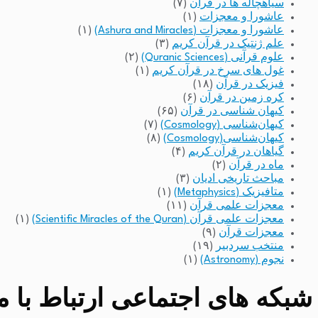
سیاهچاله ها در قرآن
(۷)
عاشورا و معجزات
(۱)
عاشورا و معجزات (Ashura and Miracles)
(۱)
علم ژنتیک در قرآن کریم
(۳)
علوم قرآنی (Quranic Sciences)
(۲)
غول های سرخ در قرآن کریم
(۱)
فیزیک در قرآن
(۱۸)
کره زمین در قرآن
(۶)
کیهان شناسی در قرآن
(۶۵)
کیهان‌شناسی (Cosmology)
(۷)
کیهان‌شناسی(Cosmology)
(۸)
گیاهان در قرآن کریم
(۴)
ماه در قرآن
(۲)
مباحث تاریخی ادیان
(۳)
متافیزیک (Metaphysics)
(۱)
معجزات علمی قرآن
(۱۱)
معجزات علمی قرآن (Scientific Miracles of the Quran)
(۱)
معجزات قرآن
(۹)
منتخب سردبیر
(۱۹)
نجوم (Astronomy)
(۱)
شبکه های اجتماعی ارتباط با مد