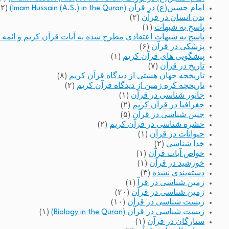
امام حسین(ع) در قرآن (Imam Hussain (A.S.) in the Quran)
(۲)
بدن انسان در قرآن
(۲)
پاسخ به شبهات
(۱)
پاسخ به شبهات اعتقادی مطرح شده به آیات قرآن کریم و ائمه 
پزشکی در قرآن
(۶)
پیشگویی های قرآن کریم
(۱)
تاریخ در قرآن
(۷)
تاریخچه جهان هستی از دیدگاه قرآن کریم
(۸)
تاریخچه کره زمین از دیدگاه قرآن کریم
(۲)
جانور شناسی در قرآن
(۱)
جغرافیا در قرآن کریم
(۲)
جنین شناسی در قرآن
(۵)
حشره شناسی در قرآن کریم
(۲)
حیوانات در قرآن
(۱)
خدا شناسی
(۲)
خواص آیات قرآن
(۱)
خورشید در قرآن
(۱)
دسته‌بندی نشده
(۳)
زمین شناسی در قرآ
(۱)
زمین شناسی در قرآن
(۲۰)
زیست شناسی در قرآن
(۱۰)
زیست شناسی در قرآن (Biology in the Quran)
(۱)
ستارگان در قرآن
(۱)