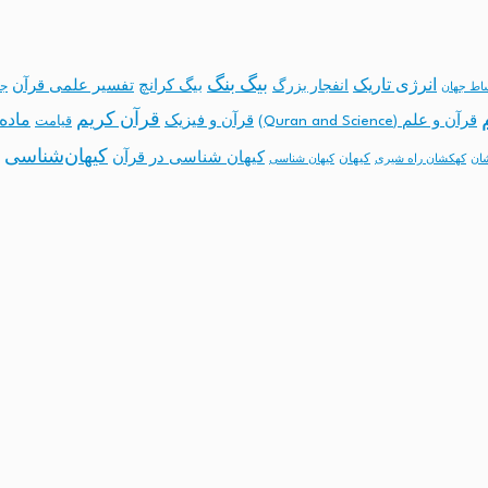
بیگ بنگ
انرژی تاریک
انفجار بزرگ
بیگ کرانچ
تفسیر علمی قرآن
جه
ساط جهان
قرآن کریم
ماده 
قرآن و علم (Quran and Science)
قرآن و فیزیک
قیامت
کیهان‌شناسی
کیهان شناسی در قرآن
کیهان
ان
کهکشان راه شیری
کیهان شناسی