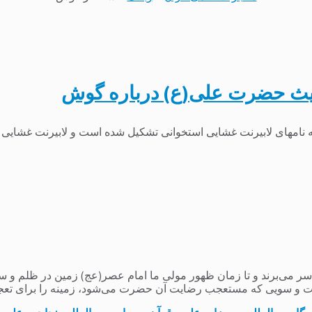
حدیث حضرت علی(ع) درباره گوش
امهای لابیرنت غشایی استخوانی تشکیل شده است و لابیرنت غشایی ا
می‌برند و تا زمان ظهور مولی ما امام عصر(عج) زمین در ظلم و ستم و
 و سویی که مستعجب رضایت آن حضرت می‌شود، زمینه را برای تعج