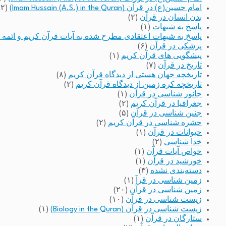
امام حسین(ع) در قرآن (Imam Hussain (A.S.) in the Quran)
(۲)
بدن انسان در قرآن
(۲)
پاسخ به شبهات
(۱)
پاسخ به شبهات اعتقادی مطرح شده به آیات قرآن کریم و ائمه 
پزشکی در قرآن
(۶)
پیشگویی های قرآن کریم
(۱)
تاریخ در قرآن
(۷)
تاریخچه جهان هستی از دیدگاه قرآن کریم
(۸)
تاریخچه کره زمین از دیدگاه قرآن کریم
(۲)
جانور شناسی در قرآن
(۱)
جغرافیا در قرآن کریم
(۲)
جنین شناسی در قرآن
(۵)
حشره شناسی در قرآن کریم
(۲)
حیوانات در قرآن
(۱)
خدا شناسی
(۲)
خواص آیات قرآن
(۱)
خورشید در قرآن
(۱)
دسته‌بندی نشده
(۳)
زمین شناسی در قرآ
(۱)
زمین شناسی در قرآن
(۲۰)
زیست شناسی در قرآن
(۱۰)
زیست شناسی در قرآن (Biology in the Quran)
(۱)
ستارگان در قرآن
(۱)