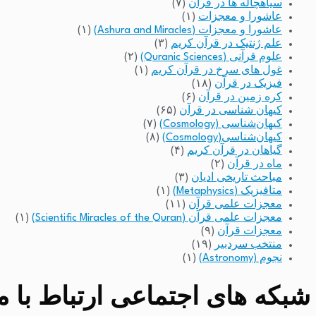
سیاهچاله ها در قرآن
(۷)
عاشورا و معجزات
(۱)
عاشورا و معجزات (Ashura and Miracles)
(۱)
علم ژنتیک در قرآن کریم
(۳)
علوم قرآنی (Quranic Sciences)
(۲)
غول های سرخ در قرآن کریم
(۱)
فیزیک در قرآن
(۱۸)
کره زمین در قرآن
(۶)
کیهان شناسی در قرآن
(۶۵)
کیهان‌شناسی (Cosmology)
(۷)
کیهان‌شناسی(Cosmology)
(۸)
گیاهان در قرآن کریم
(۴)
ماه در قرآن
(۲)
مباحث تاریخی ادیان
(۳)
متافیزیک (Metaphysics)
(۱)
معجزات علمی قرآن
(۱۱)
معجزات علمی قرآن (Scientific Miracles of the Quran)
(۱)
معجزات قرآن
(۹)
منتخب سردبیر
(۱۹)
نجوم (Astronomy)
(۱)
شبکه های اجتماعی ارتباط با مد