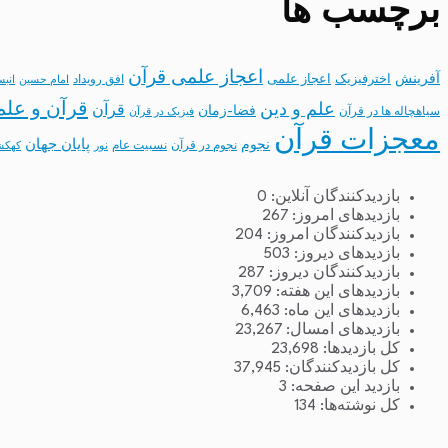
برچسب ها
اعجاز علمی قرآن
آفرینش
اخترفیزیک
اعجاز علمی
افق رویداد
امام حسین
انب
قرآن و علم
علم و دین
قرآن
فضا-زمان
سیاهچاله ها در قرآن
فیزیک در قرآن
معجزات قرآن
نجوم
پایان جهان
نجوم در قرآن
نسبیت عام
نور
کهکش
بازدیدکنندگان آنلاین:
0
بازدیدهای امروز:
267
بازدیدکنندگان امروز:
204
بازدیدهای دیروز:
503
بازدیدکنندگان دیروز:
287
بازدیدهای این هفته:
3,709
بازدیدهای این ماه:
6,463
بازدیدهای امسال:
23,267
کل بازدیدها:
23,698
کل بازدیدکنند‌گان:
37,945
بازدید این صفحه:
3
کل نوشته‌ها:
134