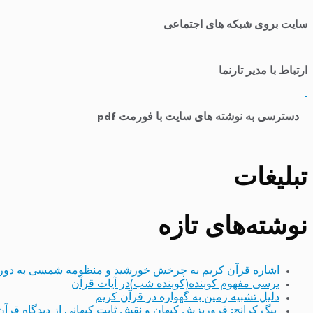
سایت بروی شبکه های اجتماعی
ارتباط با مدیر تارنما
​
دسترسی به نوشته های سایت با فورمت pdf
تبلیغات
نوشته‌های تازه
اشاره قرآن کریم به چرخش خورشید و منظومه شمسی به دور
برسی مفهوم کوبنده(کوبنده شب)در آیات قرآن
دلیل تشبیه زمین به گهواره در قرآن کریم
بیگ کرانچ: فروریزش کیهان و نقش ثابت کیهانی از دیدگاه قرآن