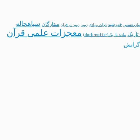
سیاهچاله
ستارگان
خورشید
ان هستی
ذرات بنیادی
زمین
زمین در قرآن
معجزات علمی قرآن
تاریک
ماده تاریک(dark matter)
گرانش