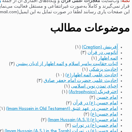
نکته
:
وب‌سایت
معجزات علمی قرآن
و وبگاه‌های اقماری آن از جمله
و
قرار نمی‌گیرند و کاملاً به‌صورت غیرانتفاعی و مستقل فعالیت می‌نما
این صفحات یاری رسانند لطفا در صورت تمایل به این ایمیل(raminfakhari@gmail.com) پیام بدهند.
موضوعات مطالب
آفرینش (Creation)
(۱)
آناتومی در قرآن
(۳)
ائمه اطهار
(۱)
اثبات حقانیت پیامبر اسلام و ائمه اطهار از ادیان پیشین
(۳)
احادیث پزشکی
(۱)
احادیث علمی ائمه اطهار(ع)
(۱۰)
احادیث علمی حضرت امام جعفر صادق
(۳)
احیای تمدن نوین اسلامی
(۱)
اخترفیزیک (Astrophysics)
(۱)
امام حسین
(۲)
امام حسین (ع) در قرآن
(۲)
امام حسین در عهد عتیق (Imam Hossein in Old Testament)
(۱)
امام حسین(ع)
(۲)
امام حسین(ع) (Imam Hussain (A.S.))
(۲)
امام حسین(ع) در تورات
(۲)
امام حسین(ع) در تورات (Imam Hussain (A.S.) in the Torah)
(۲)