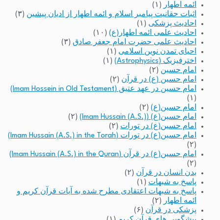
ائمه اطهار
(۱)
اثبات حقانیت پیامبر اسلام و ائمه اطهار از ادیان پیشین
(۳)
احادیث پزشکی
(۱)
احادیث علمی ائمه اطهار(ع)
(۱۰)
احادیث علمی حضرت امام جعفر صادق
(۳)
احیای تمدن نوین اسلامی
(۱)
اخترفیزیک (Astrophysics)
(۱)
امام حسین
(۲)
امام حسین (ع) در قرآن
(۲)
امام حسین در عهد عتیق (Imam Hossein in Old Testament)
(۱)
امام حسین(ع)
(۲)
امام حسین(ع) (Imam Hussain (A.S.))
(۲)
امام حسین(ع) در تورات
(۲)
امام حسین(ع) در تورات (Imam Hussain (A.S.) in the Torah)
(۲)
امام حسین(ع) در قرآن (Imam Hussain (A.S.) in the Quran)
(۲)
بدن انسان در قرآن
(۲)
پاسخ به شبهات
(۱)
پاسخ به شبهات اعتقادی مطرح شده به آیات قرآن کریم و
ائمه اطهار
(۲)
پزشکی در قرآن
(۶)
پیشگویی های قرآن کریم
(۱)