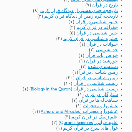
تاریخ در قرآن
(۷)
تاریخچه جهان هستی از دیدگاه قرآن کریم
(۸)
تاریخچه کره زمین از دیدگاه قرآن کریم
(۲)
جانور شناسی در قرآن
(۱)
جغرافیا در قرآن کریم
(۲)
جنین شناسی در قرآن
(۵)
حشره شناسی در قرآن کریم
(۲)
حیوانات در قرآن
(۱)
خدا شناسی
(۲)
خواص آیات قرآن
(۱)
خورشید در قرآن
(۱)
دسته‌بندی نشده
(۳)
زمین شناسی در قرآ
(۱)
زمین شناسی در قرآن
(۲۰)
زیست شناسی در قرآن
(۱۰)
زیست شناسی در قرآن (Biology in the Quran)
(۱)
ستارگان در قرآن
(۱)
سیاهچاله ها در قرآن
(۷)
عاشورا و معجزات
(۱)
عاشورا و معجزات (Ashura and Miracles)
(۱)
علم ژنتیک در قرآن کریم
(۳)
علوم قرآنی (Quranic Sciences)
(۲)
غول های سرخ در قرآن کریم
(۱)