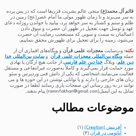
قائم آل محمد(ع)
منجی عالم بشریت قرن‌ها است که در پس پرده
به سر می‌برند و تا زمان ظهور مولی ما امام عصر(عج) زمین در
ظلم و ستم و کشتار به سر خواهد برد، بیایید با خواندن روزانه دعای
عهد و توسل جهت تعجیل در ظهور آن حضرت و سوق دادن
اعمالمان به سمت و سویی که مستعجب رضایت آن حضرت
می‌شود، زمینه را برای تعجیل برای ظهورش محقق بنماییم.
نکته
:
وب‌سایت
معجزات علمی قرآن
و وبگاه‌های اقماری آن از
جمله
وبگاه بین‌المللی معجزات علمی قرآن
و
سایت بین‌المللی خدا
دین علم
، وبلاگ
خدا دین علم فارسی
از جانب هیچ ارگان یا نهادی
مورد حمایت قرار نمی‌گیرند و کاملاً به‌صورت غیرانتفاعی و مستقل
فعالیت می‌نمایند.اشخاصی که یکی از دانش فنی وردپرس و سئو
زبان های خارجی را دارند و یا توانایی نوشتن در این حوزه ها و می
توانند در به روز رسانی این صفحات یاری رسانند لطفا در صورت
تمایل به این ایمیل(raminfakhari@gmail.com) پیام بدهند.
موضوعات مطالب
آفرینش (Creation)
(۱)
آناتومی در قرآن
(۳)