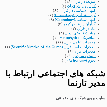
فیزیک در قرآن
(۱۸)
کره زمین در قرآن
(۶)
کیهان شناسی در قرآن
(۶۵)
کیهان‌شناسی (Cosmology)
(۷)
کیهان‌شناسی(Cosmology)
(۸)
گیاهان در قرآن کریم
(۴)
ماه در قرآن
(۲)
مباحث تاریخی ادیان
(۳)
متافیزیک (Metaphysics)
(۱)
معجزات علمی قرآن
(۱۱)
معجزات علمی قرآن (Scientific Miracles of the Quran)
(۱)
معجزات قرآن
(۹)
منتخب سردبیر
(۱۹)
نجوم (Astronomy)
(۱)
شبکه های اجتماعی ارتباط با
مدیر تارنما
سایت بروی شبکه های اجتماعی