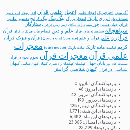
اعجاز علمی قرآن
آفرینش
اخترفیزیک
اعجاز علمی
افق رویداد
امام حسین
بیگ بنگ
انرژی تاریک
انفجار بزرگ
بیگ کرانچ
تفسیر علمی
انبساط جهان
ستارگان
قرآن
خورشید
جهان هستی
ذرات بنیادی
زمین
زمین در قرآن
سیاهچاله
علم و دین
قرآن
فضا-زمان
سیاهچاله ها در قرآن
فیزیک در قرآن
قرآن و علم
قرآن
قرآن و علم (Quran and Science)
قرآن و فیزیک
معجزات
کریم
ماده تاریک
قیامت
ماده تاریک(dark matter)
معجزات قرآن
علمی قرآن
نجوم
نجوم در قرآن
پایان جهان
کیهان
نسبیت عام
کیهان
نور
کهکشان
کهکشان راه شیری
کیهان شناسی
کیهان‌شناسی
گرانش
شناسی در قرآن
بازدیدکنندگان آنلاین:
0
بازدیدهای امروز:
46
بازدیدکنندگان امروز:
42
بازدیدهای دیروز:
199
بازدیدکنندگان دیروز:
128
بازدیدهای این هفته:
1,771
بازدیدهای این ماه:
6,482
بازدیدهای امسال:
23,365
کل بازدیدها:
23,799