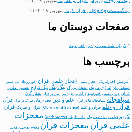
بیگ کرانچ: فروریزش کیهان و نقش…
شهریور ۱۹, ۱۴۰۴
مِه‌گسست (Big Rip) در قرآن کریم
شهریور ۱۹, ۱۴۰۴
صفحات دوستان ما
1-
کیهان شناسی قرآن و اهل بیت
برچسب ها
اعجاز علمی قرآن
آفرینش
اخترفیزیک
اعجاز علمی
افق رویداد
امام حسین
بیگ بنگ
انرژی تاریک
انفجار بزرگ
بیگ کرانچ
تفسیر علمی
انبساط جهان
ستارگان
قرآن
خورشید
جهان هستی
ذرات بنیادی
زمین
زمین در قرآن
سیاهچاله
علم و دین
قرآن
فضا-زمان
سیاهچاله ها در قرآن
فیزیک در قرآن
قرآن و علم
قرآن
قرآن و علم (Quran and Science)
قرآن و فیزیک
معجزات
کریم
ماده تاریک
قیامت
ماده تاریک(dark matter)
معجزات قرآن
علمی قرآن
نجوم
نجوم در قرآن