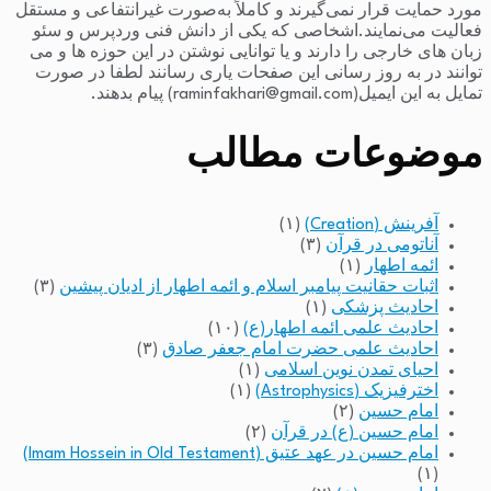
مورد حمایت قرار نمی‌گیرند و کاملاً به‌صورت غیرانتفاعی و مستقل
فعالیت می‌نمایند.اشخاصی که یکی از دانش فنی وردپرس و سئو
زبان های خارجی را دارند و یا توانایی نوشتن در این حوزه ها و می
توانند در به روز رسانی این صفحات یاری رسانند لطفا در صورت
تمایل به این ایمیل(raminfakhari@gmail.com) پیام بدهند.
موضوعات مطالب
آفرینش (Creation)
(۱)
آناتومی در قرآن
(۳)
ائمه اطهار
(۱)
اثبات حقانیت پیامبر اسلام و ائمه اطهار از ادیان پیشین
(۳)
احادیث پزشکی
(۱)
احادیث علمی ائمه اطهار(ع)
(۱۰)
احادیث علمی حضرت امام جعفر صادق
(۳)
احیای تمدن نوین اسلامی
(۱)
اخترفیزیک (Astrophysics)
(۱)
امام حسین
(۲)
امام حسین (ع) در قرآن
(۲)
امام حسین در عهد عتیق (Imam Hossein in Old Testament)
(۱)