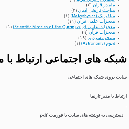
ماه در قرآن
(۲)
مباحث تاریخی ادیان
(۳)
متافیزیک (Metaphysics)
(۱)
معجزات علمی قرآن
(۱۱)
معجزات علمی قرآن (Scientific Miracles of the Quran)
(۱)
معجزات قرآن
(۹)
منتخب سردبیر
(۱۹)
نجوم (Astronomy)
(۱)
شبکه های اجتماعی ارتباط با مد
سایت بروی شبکه های اجتماعی
ارتباط با مدیر تارنما
​
دسترسی به نوشته های سایت با فورمت pdf