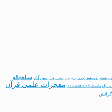
سیاهچاله
ستارگان
خورشید
ان هستی
ذرات بنیادی
زمین
زمین در قرآن
معجزات علمی قرآن
تاریک
ماده تاریک(dark matter)
گرانش