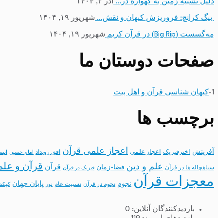
دلیل تشبیه زمین به گهواره در…
آذر ۳, ۱۴۰۴
بیگ کرانچ: فروریزش کیهان و نقش…
شهریور ۱۹, ۱۴۰۴
مِه‌گسست (Big Rip) در قرآن کریم
شهریور ۱۹, ۱۴۰۴
صفحات دوستان ما
1-
کیهان شناسی قرآن و اهل بیت
برچسب ها
اعجاز علمی قرآن
آفرینش
اخترفیزیک
اعجاز علمی
افق رویداد
امام حسین
انب
قرآن و علم
علم و دین
قرآن
فضا-زمان
سیاهچاله ها در قرآن
فیزیک در قرآن
معجزات قرآن
نجوم
پایان جهان
نجوم در قرآن
نسبیت عام
نور
کهکش
بازدیدکنندگان آنلاین:
0