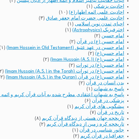
اثبات حقانیت پیامبر اسلام و ائمه اطهار از ادیان پیشین
(۳)
احادیث پزشکی
(۱)
احادیث علمی ائمه اطهار(ع)
(۱۰)
احادیث علمی حضرت امام جعفر صادق
(۳)
احیای تمدن نوین اسلامی
(۱)
اخترفیزیک (Astrophysics)
(۱)
امام حسین
(۲)
امام حسین (ع) در قرآن
(۲)
امام حسین در عهد عتیق (Imam Hossein in Old Testament)
(۱)
امام حسین(ع)
(۲)
امام حسین(ع) (Imam Hussain (A.S.))
(۲)
امام حسین(ع) در تورات
(۲)
امام حسین(ع) در تورات (Imam Hussain (A.S.) in the Torah)
(۲)
امام حسین(ع) در قرآن (Imam Hussain (A.S.) in the Quran)
(۲)
بدن انسان در قرآن
(۲)
پاسخ به شبهات
(۱)
پاسخ به شبهات اعتقادی مطرح شده به آیات قرآن کریم و ائمه 
پزشکی در قرآن
(۶)
پیشگویی های قرآن کریم
(۱)
تاریخ در قرآن
(۷)
تاریخچه جهان هستی از دیدگاه قرآن کریم
(۸)
تاریخچه کره زمین از دیدگاه قرآن کریم
(۲)
جانور شناسی در قرآن
(۱)
جغرافیا در قرآن کریم
(۲)