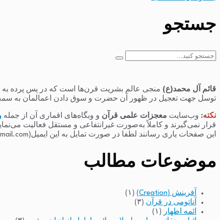
جستجو
جستجو
برای:
قائم آل محمد(ع)
منجی عالم بشریت قرن‌ها است که در پس پرده به سر 
توسل جهت تعجیل در ظهور آن حضرت و سوق دادن اعمالمان به سمت
نکته
:
وب‌سایت
معجزات علمی قرآن
و وبگاه‌های اقماری آن از جمله
و
قرار نمی‌گیرند و کاملاً به‌صورت غیرانتفاعی و مستقل فعالیت می‌نما
این صفحات یاری رسانند لطفا در صورت تمایل به این ایمیل(raminfakhari@gmail.com) پیام بدهند.
موضوعات مطالب
آفرینش (Creation)
(۱)
آناتومی در قرآن
(۳)
ائمه اطهار
(۱)