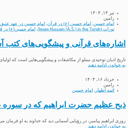
تیر ۱۴, ۱۴۰۴
رامین
امام حسین
,
امام حسین (ع) در قرآن
,
امام حسین در عهد عتیق (mam Hossein in Old Testament
تورات (Imam Hussain (A.S.) in the Torah)
,
امام حسین(ع) در قرآن (in (A.S.) in the Quran
اشاره‌های قرآنی و پیشگویی‌های کتب آ
تاریخ ادیان توحیدی مملو از مکاشفات و پیشگویی‌هایی است که اولیای ا
به خواندن ادامه دهید
خرداد ۱۶, ۱۴۰۴
رامین
ائمه اطهار
,
امام حسین
ذبح عظیم حضرت ابراهیم که در سوره 
روزی ابراهیم پیامبر، در رؤیایی آسمانی دید که خداوند به او فرمان م
به خواندن ادامه دهید