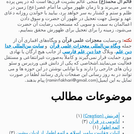
قائم آل محمد(ع)
منجی عالم بشریت قرن‌ها است که در پس پرده
به سر می‌برند و تا زمان ظهور مولی ما امام عصر(عج) زمین در
ظلم و ستم و کشتار به سر خواهد برد، بیایید با خواندن روزانه دعای
عهد و توسل جهت تعجیل در ظهور آن حضرت و سوق دادن
اعمالمان به سمت و سویی که مستعجب رضایت آن حضرت
می‌شود، زمینه را برای تعجیل برای ظهورش محقق بنماییم.
نکته
:
وب‌سایت
معجزات علمی قرآن
و وبگاه‌های اقماری آن از
جمله
وبگاه بین‌المللی معجزات علمی قرآن
و
سایت بین‌المللی خدا
دین علم
، وبلاگ
خدا دین علم فارسی
از جانب هیچ ارگان یا نهادی
مورد حمایت قرار نمی‌گیرند و کاملاً به‌صورت غیرانتفاعی و مستقل
فعالیت می‌نمایند.اشخاصی که یکی از دانش فنی وردپرس و سئو
زبان های خارجی را دارند و یا توانایی نوشتن در این حوزه ها و می
توانند در به روز رسانی این صفحات یاری رسانند لطفا در صورت
تمایل به این ایمیل(raminfakhari@gmail.com) پیام بدهند.
موضوعات مطالب
آفرینش (Creation)
(۱)
آناتومی در قرآن
(۳)
ائمه اطهار
(۱)
اثبات حقانیت پیامبر اسلام و ائمه اطهار از ادیان پیشین
(۳)