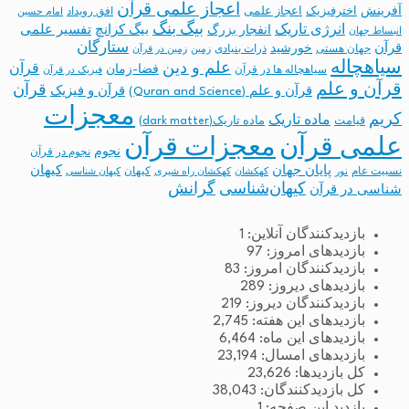
اعجاز علمی قرآن
آفرینش
اخترفیزیک
اعجاز علمی
افق رویداد
امام حسین
بیگ بنگ
انرژی تاریک
انفجار بزرگ
بیگ کرانچ
تفسیر علمی
انبساط جهان
ستارگان
قرآن
خورشید
جهان هستی
ذرات بنیادی
زمین
زمین در قرآن
سیاهچاله
علم و دین
قرآن
فضا-زمان
سیاهچاله ها در قرآن
فیزیک در قرآن
قرآن و علم
قرآن
قرآن و علم (Quran and Science)
قرآن و فیزیک
معجزات
کریم
ماده تاریک
قیامت
ماده تاریک(dark matter)
معجزات قرآن
علمی قرآن
نجوم
نجوم در قرآن
پایان جهان
کیهان
نسبیت عام
کیهان
نور
کهکشان
کهکشان راه شیری
کیهان شناسی
کیهان‌شناسی
گرانش
شناسی در قرآن
بازدیدکنندگان آنلاین:
1
بازدیدهای امروز:
97
بازدیدکنندگان امروز:
83
بازدیدهای دیروز:
289
بازدیدکنندگان دیروز:
219
بازدیدهای این هفته:
2,745
بازدیدهای این ماه:
6,464
بازدیدهای امسال:
23,194
کل بازدیدها:
23,626
کل بازدیدکنند‌گان:
38,043
بازدید این صفحه:
1